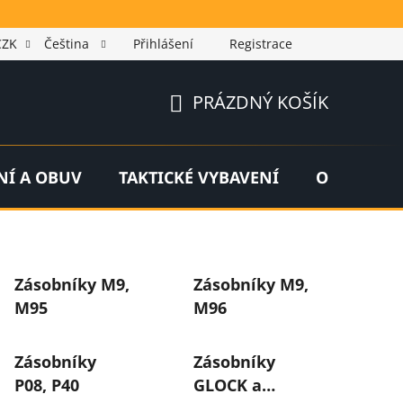
CZK
Čeština
Přihlášení
Registrace
PRÁZDNÝ KOŠÍK
NÁKUPNÍ
KOŠÍK
NÍ A OBUV
TAKTICKÉ VYBAVENÍ
OUTDOOR
Zásobníky M9,
Zásobníky M9,
M95
M96
Zásobníky
Zásobníky
P08, P40
GLOCK a