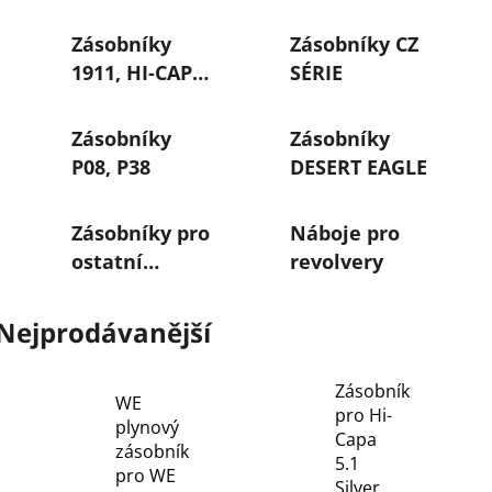
Zásobníky
Zásobníky CZ
1911, HI-CAPA,
SÉRIE
MEU
Zásobníky
Zásobníky
P08, P38
DESERT EAGLE
Zásobníky pro
Náboje pro
ostatní
revolvery
pistole
Nejprodávanější
Zásobník
WE
pro Hi-
plynový
Capa
zásobník
5.1
pro WE
Silver