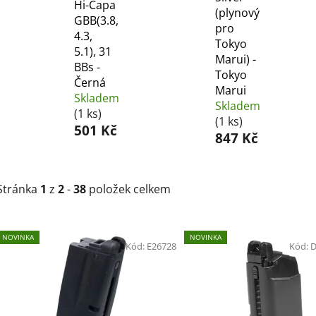
Hi-Capa
(plynový
GBB(3.8,
pro
4.3,
Tokyo
5.1), 31
Marui) -
BBs -
Tokyo
Černá
Marui
Skladem
Skladem
(1 ks)
(1 ks)
501 Kč
847 Kč
Stránka
1
z
2
-
38
položek celkem
V
NOVINKA
NOVINKA
ý
Kód:
E26728
Kód:
D
p
i
s