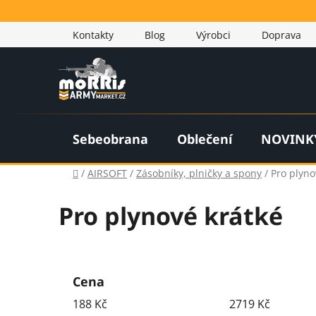
Přejít
na
Kontakty
Blog
Výrobci
Doprava
obsah
Sebeobrana
Oblečení
NOVINK
Domů
/
AIRSOFT
/
Zásobníky, plničky a spony
/
Pro plyno
Pro plynové krátké
P
o
Cena
s
188
Kč
2719
Kč
t