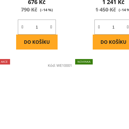
676 Kč
1 241 Kč
790 Kč
1 450 Kč
(–14 %)
(–14 
DO KOŠÍKU
DO KOŠÍKU
AKCE
NOVINKA
Kód:
WE10001