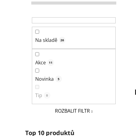
r
a
n
n
í
Na skladě
26
p
a
n
Akce
11
e
l
Novinka
5
Tip
0
ROZBALIT FILTR
Top 10 produktů