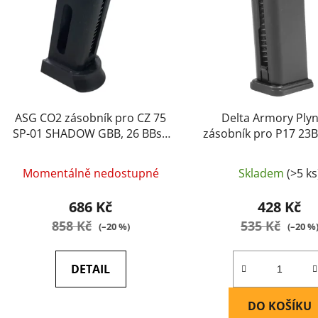
p
r
o
d
u
k
t
ASG CO2 zásobník pro CZ 75
Delta Armory Ply
ů
SP-01 SHADOW GBB, 26 BBs -
zásobník pro P17 23B
Černá
černá
Momentálně nedostupné
Skladem
(>5 ks
686 Kč
428 Kč
858 Kč
535 Kč
(–20 %)
(–20 %
DETAIL
DO KOŠÍKU