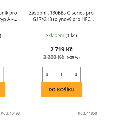
bník pro
Zásobník 130BBs G series pro
typ A –
G17/G18 (plynový pro HFC
HG185) - HFC
)
Skladem
(1 ks)
2 719 Kč
3 399 Kč
)
(–20 %)
DO KOŠÍKU
Kód:
10498
Kód:
11858