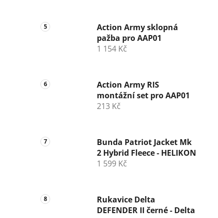
Action Army sklopná
pažba pro AAP01
1 154 Kč
Action Army RIS
montážní set pro AAP01
213 Kč
Bunda Patriot Jacket Mk
2 Hybrid Fleece - HELIKON
1 599 Kč
Rukavice Delta
DEFENDER II černé - Delta