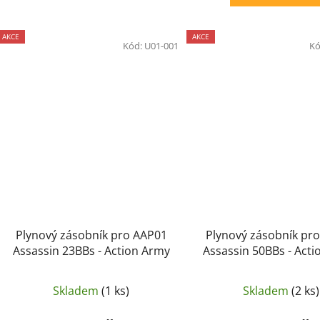
AKCE
AKCE
Kód:
U01-001
Kó
Plynový zásobník pro AAP01
Plynový zásobník pr
Assassin 23BBs - Action Army
Assassin 50BBs - Act
Skladem
(1 ks)
Skladem
(2 ks)