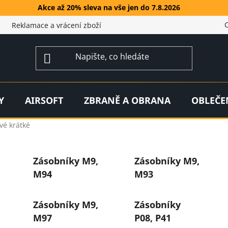
Akce až 20% sleva na vše jen do 7.8.2026
Reklamace a vrácení zboží
Y
AIRSOFT
ZBRANĚ A OBRANA
OBLEČE
vé krátké
Zásobníky M9,
Zásobníky M9,
M94
M93
Zásobníky M9,
Zásobníky
M97
P08, P41