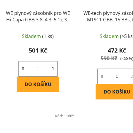
WE plynový zásobník pro WE
WE-tech plynový záso
Hi-Capa GBB(3.8, 4.3, 5.1), 31
M1911 GBB, 15 BBs, 
BBs - Černá
Černá
Skladem
(1 ks)
Skladem
(>5 ks
501 Kč
472 Kč
590 Kč
(–20 %
DO KOŠÍKU
DO KOŠÍKU
Kód:
11865