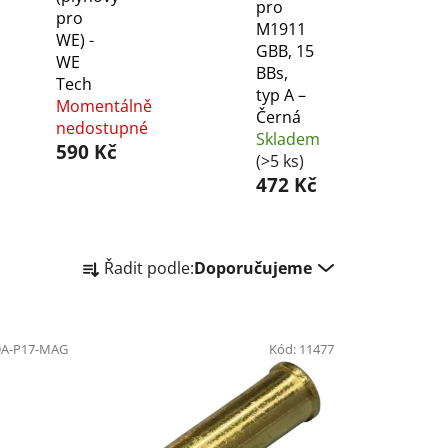
pro
pro
M1911
WE) -
GBB, 15
WE
BBs,
Tech
typ A –
Momentálně
Černá
nedostupné
Skladem
590 Kč
(>5 ks)
472 Kč
Ř
Řadit podle:
Doporučujeme
a
z
e
A-P17-MAG
n
Kód:
11477
í
p
r