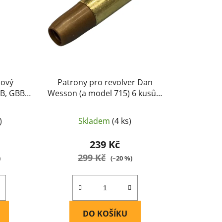
o
d
u
k
t
ů
nový
Patrony pro revolver Dan
B, GBB,
Wesson (a model 715) 6 kusů v
balení - ASG
)
Skladem
(4 ks)
239 Kč
299 Kč
)
(–20 %)
DO KOŠÍKU