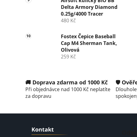
Airsoft kuličky BIO BB
Delta Armory Diamond
0.25g/4000 Tracer
480 Kč
Fostex Čepice Baseball
Cap M4 Sherman Tank,
Olivová
259 Kč
🚚 Doprava zdarma od 1000 Kč
🛡️ Ově
Při objednávce nad 1000 Kč neplatíte
Dlouholet
za dopravu
spokojen
Z
Kontakt
á
Odeb