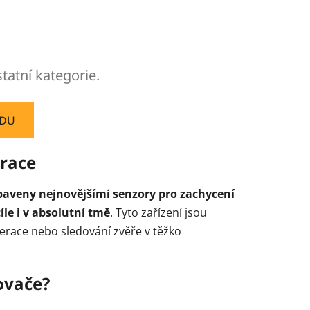
tatní kategorie.
ODU
erace
baveny nejnovějšími senzory pro zachycení
le i v absolutní tmě
. Tyto zařízení jsou
race nebo sledování zvěře v těžko
ovače?