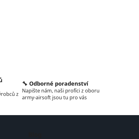
ů
🔧 Odborné poradenství
Napište nám, naši profíci z oboru
ýrobců z
army-airsoft jsou tu pro vás
Blog