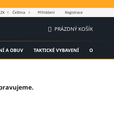
CZK
Čeština
Přihlášení
Registrace
PRÁZDNÝ KOŠÍK
NÁKUPNÍ
KOŠÍK
NÍ A OBUV
TAKTICKÉ VYBAVENÍ
OUTDOOR
ipravujeme.