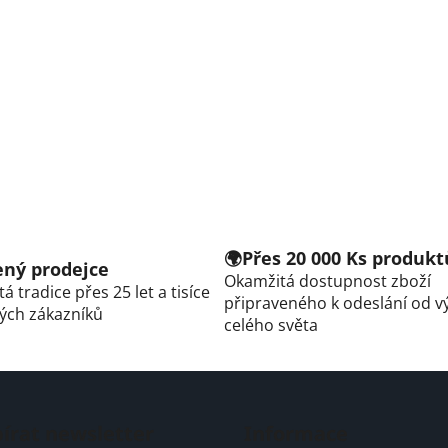
🌍Přes 20 000 Ks produkt
řený prodejce
Okamžitá dostupnost zboží
á tradice přes 25 let a tisíce
připraveného k odeslání od v
ých zákazníků
celého světa
írat newsletter
Informace