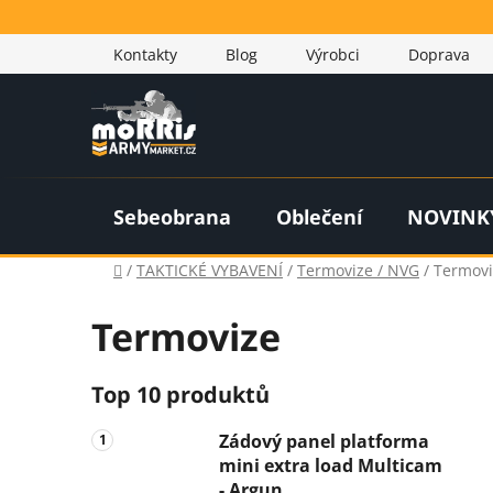
Přejít
na
Kontakty
Blog
Výrobci
Doprava
obsah
Sebeobrana
Oblečení
NOVINK
Domů
/
TAKTICKÉ VYBAVENÍ
/
Termovize / NVG
/
Termovi
Termovize
P
Top 10 produktů
o
Zádový panel platforma
s
mini extra load Multicam
t
- Argun