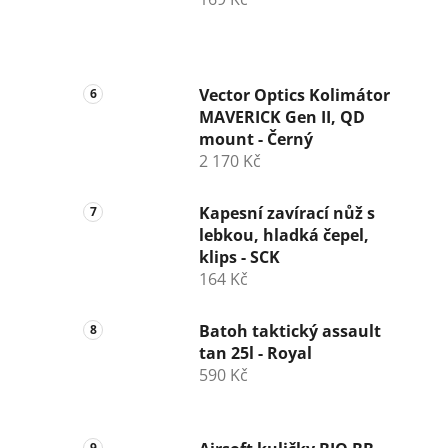
Vector Optics Kolimátor
MAVERICK Gen II, QD
mount - Černý
2 170 Kč
Kapesní zavírací nůž s
lebkou, hladká čepel,
klips - SCK
164 Kč
Batoh taktický assault
tan 25l - Royal
590 Kč