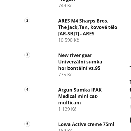
r
749 Kč
a
n
ARES M4 Sharps Bros.
n
The Jack,Tan, kovové tělo
í
[AR-SBJT] - ARES
10 590 Kč
p
a
New river gear
n
Univerzální sumka
e
horizontální vz.95
l
775 Kč
Argun Sumka IFAK
Medical mini cat-
multicam
1 129 Kč
Lowa Active creme 75ml
169 Kč