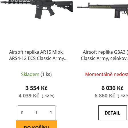
s
p
r
o
d
u
k
t
Airsoft replika AR15 Mlok,
Airsoft replika G3A3 
ů
ARS4-12 ECS Classic Army
Classic Army, celokov
Polymer, černá
Skladem
(1 ks)
Momentálně nedos
3 554 Kč
6 036 Kč
4 039 Kč
6 860 Kč
(–12 %)
(–12 
DETAIL
DO KOŠÍKU