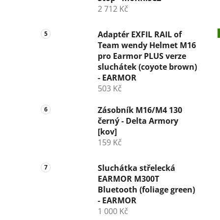
2 712 Kč
Adaptér EXFIL RAIL of
Team wendy Helmet M16
pro Earmor PLUS verze
sluchátek (coyote brown)
- EARMOR
503 Kč
Zásobník M16/M4 130
černý - Delta Armory
[kov]
159 Kč
Sluchátka střelecká
EARMOR M300T
Bluetooth (foliage green)
- EARMOR
1 000 Kč