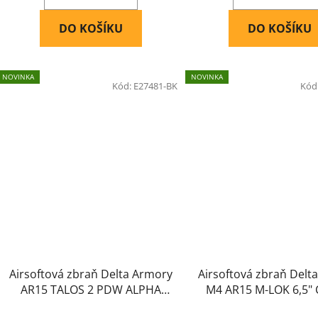
DO KOŠÍKU
DO KOŠÍKU
NOVINKA
NOVINKA
Kód:
E27481-BK
Kód
Airsoftová zbraň Delta Armory
Airsoftová zbraň Delt
AR15 TALOS 2 PDW ALPHA
M4 AR15 M-LOK 6,5" 
Eagle Černá
DA-C14 Černá