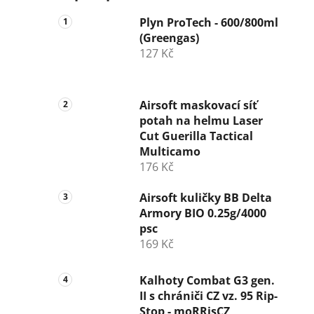
Plyn ProTech - 600/800ml
(Greengas)
127 Kč
Airsoft maskovací síť
potah na helmu Laser
Cut Guerilla Tactical
Multicamo
176 Kč
Airsoft kuličky BB Delta
Armory BIO 0.25g/4000
psc
169 Kč
Kalhoty Combat G3 gen.
II s chrániči CZ vz. 95 Rip-
Stop - moRRisCZ