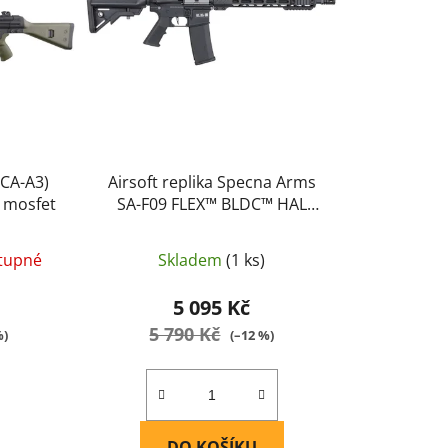
r
o
d
u
k
t
ů
(CA-A3)
Airsoft replika Specna Arms
, mosfet
SA-F09 FLEX™ BLDC™ HAL
ETU™ Gen. 2 černá
tupné
Skladem
(1 ks)
5 095 Kč
5 790 Kč
%)
(–12 %)
DO KOŠÍKU