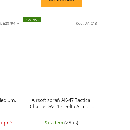
NOVINKA
d:
E28794-M
Kód:
DA-C13
 Medium,
Airsoft zbraň AK-47 Tactical
Charlie DA-C13 Delta Armory
Černá
tupné
Skladem
(>5 ks)