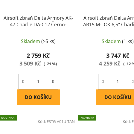
Airsoft zbraň Delta Armory AK-
Airsoft zbraň Delta A
47 Charlie DA-C12 Černo-
AR15 M-LOK 6,5" Charl
hnědá
Carbon
Skladem
(>5 ks)
Skladem
(1 ks)
2 759 Kč
3 747 Kč
3 509 Kč
4 259 Kč
(–21 %)
(–12 
DO KOŠÍKU
DO KOŠÍKU
NOVINKA
NOVINKA
Kód:
ESTG-A01U-TAN
Kód:
E