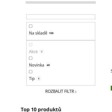
r
a
n
n
í
Na skladě
106
p
a
n
Akce
0
e
l
Novinka
49
Tip
1
ROZBALIT FILTR
Top 10 produktů