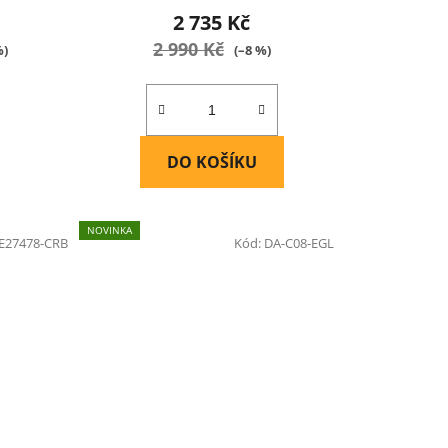
2 735 Kč
2 990 Kč
%)
(–8 %)
DO KOŠÍKU
NOVINKA
E27478-CRB
Kód:
DA-C08-EGL