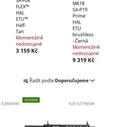
SA-F08
MK18
FLEX™
SA-P19
HAL
Prime
ETU™
HAL
Half-
ETU
Tan
brushless
Momentálně
- Černá
nedostupné
Momentálně
3 159 Kč
nedostupné
9 319 Kč
Ř
Řadit podle:
Doporučujeme
a
z
e
NOVINKA
:
E29004-BK
n
Kód:
E27768-BK
í
p