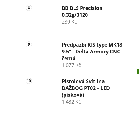
BB BLS Precision
0.32g/3120
280 Kč
Předpažbí RIS type MK18
9.5" - Delta Armory CNC
černá
1 077 Kč
Pistolová Svítilna
DAŽBOG PT02 – LED
(písková)
1 432 Kč