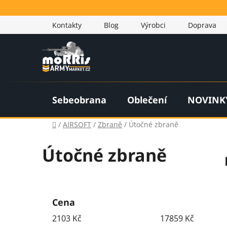
Přejít
na
Kontakty
Blog
Výrobci
Doprava
obsah
Sebeobrana
Oblečení
NOVINK
Domů
/
AIRSOFT
/
Zbraně
/
Útočné zbraně
Útočné zbraně
P
o
Cena
s
2103
Kč
17859
Kč
t