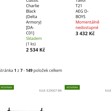
Classic
Tavor
Charlie
T21
Black
AEG D-
(Delta
BOYS
Armory)
Momentálně
[DA-
nedostupné
C01]
3 432 Kč
Skladem
(1 ks)
2 534 Kč
Stránka
1
z
7
-
149
položek celkem
V
NOVINKA
NOVINKA
ý
Kód:
E29007-BK
Kód
p
i