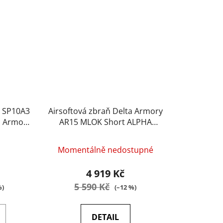
G SP10A3
Airsoftová zbraň Delta Armory
a Armory
AR15 MLOK Short ALPHA
EAGLE Černá
Momentálně nedostupné
4 919 Kč
5 590 Kč
%)
(–12 %)
DETAIL