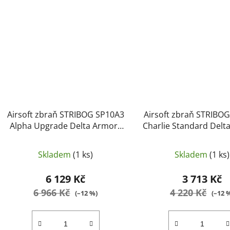
Airsoft zbraň STRIBOG SP10A3
Airsoft zbraň STRIBO
Alpha Upgrade Delta Armory
Charlie Standard Delt
TAN
Černá
Skladem
(1 ks)
Skladem
(1 ks)
6 129 Kč
3 713 Kč
6 966 Kč
4 220 Kč
(–12 %)
(–12 