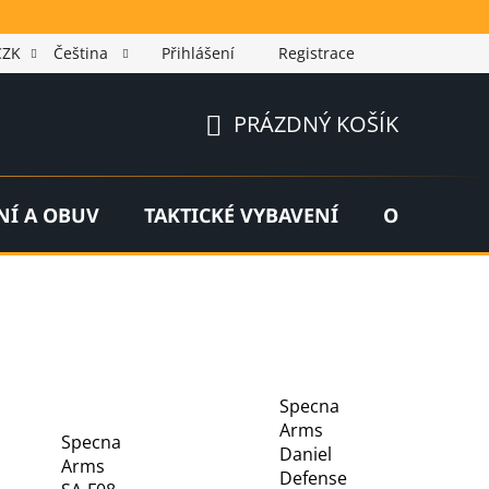
CZK
Čeština
Přihlášení
Registrace
PRÁZDNÝ KOŠÍK
NÁKUPNÍ
KOŠÍK
NÍ A OBUV
TAKTICKÉ VYBAVENÍ
OUTDOOR
Specna
Arms
Specna
Daniel
Arms
Defense