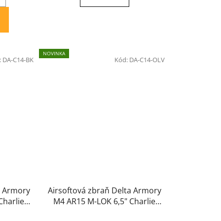
NOVINKA
:
DA-C14-BK
Kód:
DA-C14-OLV
a Armory
Airsoftová zbraň Delta Armory
Charlie
M4 AR15 M-LOK 6,5" Charlie
DA-C14-OLV Oliva