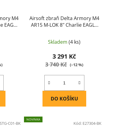
rmory M4
Airsoft zbraň Delta Armory M4
ie EAGLE
AR15 M-LOK 8" Charlie EAGLE
Černá
Skladem
(4 ks)
3 291 Kč
3 740 Kč
%)
(–12 %)
DO KOŠÍKU
NOVINKA
STG-C01-BK
Kód:
E27304-BK