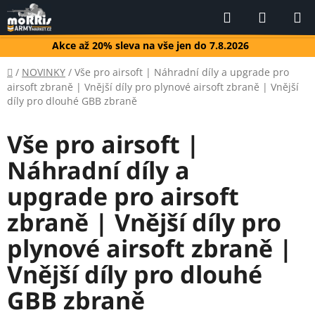
Přejít
Hledat
NÁKUP
na
KOŠÍK
obsah
Akce až 20% sleva na vše jen do 7.8.2026
Domů
/
NOVINKY
/
Vše pro airsoft | Náhradní díly a upgrade pro
airsoft zbraně | Vnější díly pro plynové airsoft zbraně | Vnější
díly pro dlouhé GBB zbraně
Vše pro airsoft |
Náhradní díly a
upgrade pro airsoft
zbraně | Vnější díly pro
plynové airsoft zbraně |
Vnější díly pro dlouhé
GBB zbraně