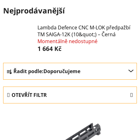
Nejprodávanější
Lambda Defence CNC M-LOK předpažbí
TM SAIGA-12K (10&quot;) – Černá
Momentálně nedostupné
1 664 Kč
Ř
Řadit podle:
Doporučujeme
a
z
e
OTEVŘÍT FILTR
n
í
V
p
ý
r
p
o
i
d