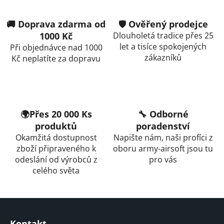
v
l
🚚 Doprava zdarma od
🛡️ Ověřený prodejce
á
1000 Kč
Dlouholetá tradice přes 25
d
let a tisíce spokojených
Při objednávce nad 1000
a
zákazníků
Kč neplatíte za dopravu
c
í
p
r
v
🌍Přes 20 000 Ks
🔧 Odborné
k
produktů
poradenství
y
Okamžitá dostupnost
Napište nám, naši profíci z
v
zboží připraveného k
oboru army-airsoft jsou tu
ý
odeslání od výrobců z
pro vás
p
celého světa
i
s
u
Z
á
Kontakt