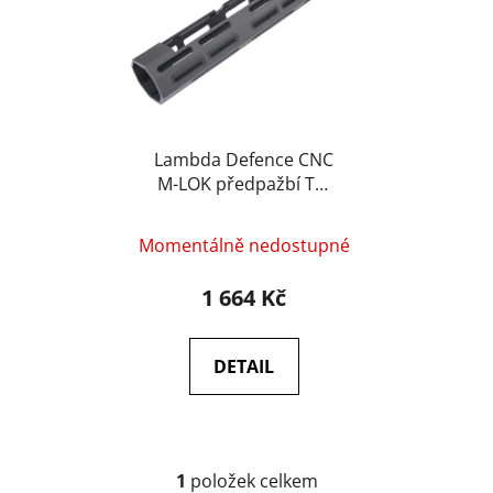
s
u
p
k
r
t
o
ů
d
u
Lambda Defence CNC
M-LOK předpažbí TM
k
SAIGA-12K (10&quot;) –
t
Černá
ů
Momentálně nedostupné
1 664 Kč
DETAIL
1
položek celkem
O