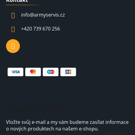
p
a
info
@
armyservis.cz
t
í
+420 739 670 256
Odebírat newsletter
Vložte svůj e-mail a my vám budeme zasílat informace
o nových produktech na našem e-shopu.