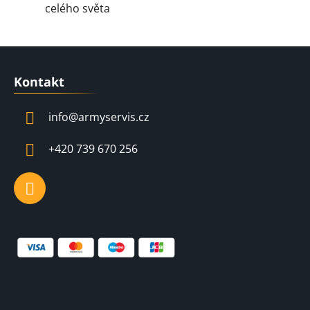
celého světa
Z
á
Kontakt
p
a
info
@
armyservis.cz
t
í
+420 739 670 256