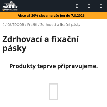
Přejít
Hledat
NÁKUP
na
KOŠÍK
obsah
Akce až 20% sleva na vše jen do 7.8.2026
Domů
/
OUTDOOR
/
Přežití
/
Zdrhovací a fixační pásky
Zdrhovací a fixační
pásky
Produkty teprve připravujeme.