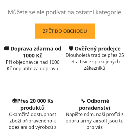
Můžete se ale podívat na ostatní kategorie.
ZPĚT DO OBCHODU
🚚 Doprava zdarma od
🛡️ Ověřený prodejce
1000 Kč
Dlouholetá tradice přes 25
let a tisíce spokojených
Při objednávce nad 1000
zákazníků
Kč neplatíte za dopravu
🌍Přes 20 000 Ks
🔧 Odborné
produktů
poradenství
Okamžitá dostupnost
Napište nám, naši profíci z
zboží připraveného k
oboru army-airsoft jsou tu
odeslání od výrobců z
pro vás