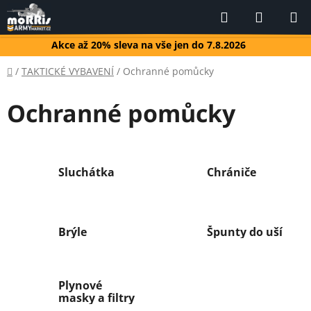
Přejít
Hledat
NÁKUP
na
KOŠÍK
obsah
Akce až 20% sleva na vše jen do 7.8.2026
Domů
/
TAKTICKÉ VYBAVENÍ
/
Ochranné pomůcky
Ochranné pomůcky
Sluchátka
Chrániče
Brýle
Špunty do uší
Plynové
masky a filtry