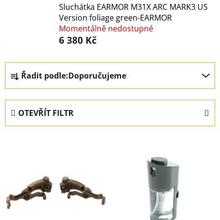
Sluchátka EARMOR M31X ARC MARK3 US
Version foliage green-EARMOR
Momentálně nedostupné
6 380 Kč
Ř
Řadit podle:
Doporučujeme
a
z
e
OTEVŘÍT FILTR
n
í
V
p
ý
r
p
o
i
d
s
u
p
k
r