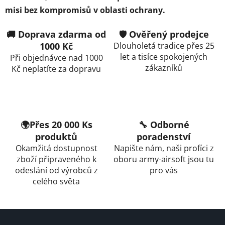
misi bez kompromisů v oblasti ochrany.
🚚 Doprava zdarma od
🛡️ Ověřený prodejce
1000 Kč
Dlouholetá tradice přes 25
let a tisíce spokojených
Při objednávce nad 1000
zákazníků
Kč neplatíte za dopravu
🌍Přes 20 000 Ks
🔧 Odborné
produktů
poradenství
Okamžitá dostupnost
Napište nám, naši profíci z
zboží připraveného k
oboru army-airsoft jsou tu
odeslání od výrobců z
pro vás
celého světa
Z