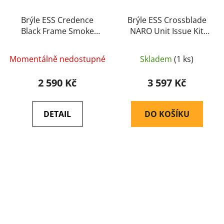
Brýle ESS Credence
Brýle ESS Crossblade
Black Frame Smoke
NARO Unit Issue Kit
Gray Lenses
2LS
(balistické/střelecké)
(balistické/střelecké)
Momentálně nedostupné
Skladem
(1 ks)
(EE9015-04) - ESS
(EE9034-01) - ESS
2 590 Kč
3 597 Kč
DETAIL
DO KOŠÍKU