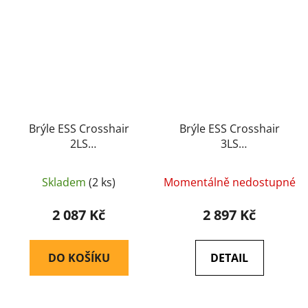
Brýle ESS Crosshair
Brýle ESS Crosshair
2LS
3LS
(balistické/střelecké)
(balistické/střelecké)
(EE9014-04) - ESS
(EE9014-05) - ESS
Skladem
(2 ks)
Momentálně nedostupné
2 087 Kč
2 897 Kč
DO KOŠÍKU
DETAIL