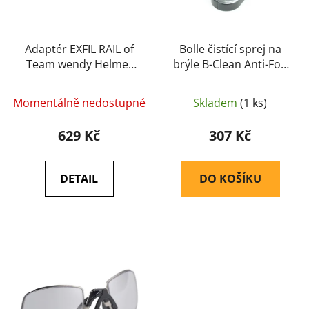
t
o
ů
d
u
Adaptér EXFIL RAIL of
Bolle čistící sprej na
Team wendy Helmet
brýle B-Clean Anti-Fog
k
M16 pro Earmor PLUS
Kit (B200) (PACF030) -
t
verze sluchátek
Bolle
ů
Momentálně nedostupné
Skladem
(1 ks)
(coyote brown) -
EARMOR
629 Kč
307 Kč
DETAIL
DO KOŠÍKU