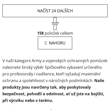
NAČÍST 24 DALŠÍCH
S
1
t
7
r
O
á
158
položek celkem
v
n
l
k
NAHORU
á
o
d
v
a
á
V naší kategorii Army a vojenských ochranných pomůcek
c
n
í
í
naleznete široký výběr špičkového vybavení určeného
p
pro profesionály i nadšence, kteří vyžadují maximální
r
ochranu a spolehlivost v náročných podmínkách.
Naše
v
produkty jsou navrženy tak, aby poskytovaly
k
y
bezpečnost, pohodlí a odolnost, ať už jste na bojišti,
v
při výcviku nebo v terénu.
ý