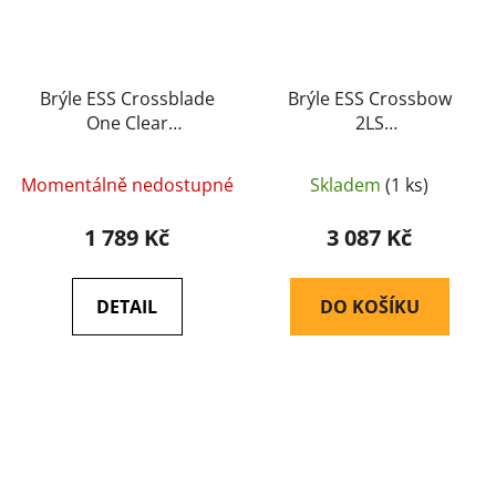
Brýle ESS Crossblade
Brýle ESS Crossbow
One Clear
2LS
(balistické/střelecké)
(balistické/střelecké)
(EE9032-09) - ESS
(740-0390) - ESS
Momentálně nedostupné
Skladem
(1 ks)
1 789 Kč
3 087 Kč
DETAIL
DO KOŠÍKU