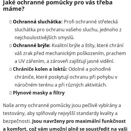
p
Jaké ochranné pomůcky pro vás třeba
i
máme?
s
u
Ochranná sluchátka
:
Profi ochranné střelecká
sluchátka pro ochranu vašeho sluchu, jednoho z
nejchoulostivějších smyslů.
Ochranné brýle
:
Kvalitní brýle a štíty, které chrání
váš zrak před mechanickým poškozením, prachem
a UV zářením, a zároveň zajišťují jasné vidění.
Chrániče kolen a loktů:
Odolné a pohodlné
chrániče, které poskytují ochranu při pohybu v
náročném terénu a při různých aktivitách.
Plynové masky a filtry
Naše army ochranné pomůcky jsou pečlivě vybírány a
testovány, aby splňovaly nejvyšší standardy kvality a
bezpečnosti.
Jsou navrženy pro maximální funkčnost
a komfort, což vám umožní plně se soustředit na vaši