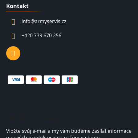
á
Kontakt
p
a
info
@
armyservis.cz
t
í
+420 739 670 256
Odebírat newsletter
Vložte svůj e-mail a my vám budeme zasílat informace
o nových produktech na našem e-shopu.