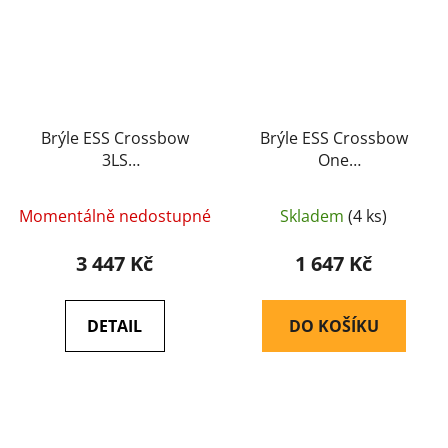
Brýle ESS Crossbow
Brýle ESS Crossbow
3LS
One
(balistické/střelecké)
(balistické/střelecké)
(740-0387) - ESS
(740-0615) - ESS
Momentálně nedostupné
Skladem
(4 ks)
3 447 Kč
1 647 Kč
DETAIL
DO KOŠÍKU