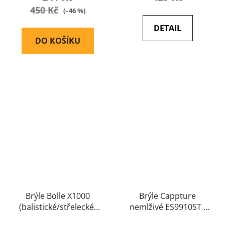
450 Kč
(–46 %)
DETAIL
DO KOŠÍKU
Brýle Bolle X1000
Brýle Cappture
(balistické/střelecké)
nemlživé ES9910ST -
(X1NSTDI) - Bolle
Pyramex