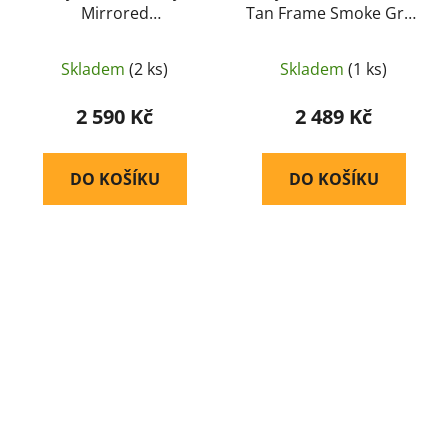
Mirrored
Tan Frame Smoke Gray
(balistické/střelecké)
(balistické/střelecké)
(EE9006-05) - ESS
(EE9006-15) - ESS
Skladem
(2 ks)
Skladem
(1 ks)
2 590 Kč
2 489 Kč
DO KOŠÍKU
DO KOŠÍKU