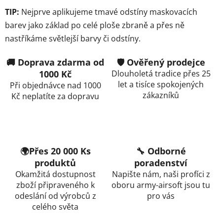
TIP:
Nejprve aplikujeme tmavé odstíny maskovacích
barev jako základ po celé ploše zbraně a přes ně
nastříkáme světlejší barvy či odstíny.
🚚 Doprava zdarma od
🛡️ Ověřený prodejce
1000 Kč
Dlouholetá tradice přes 25
let a tisíce spokojených
Při objednávce nad 1000
zákazníků
Kč neplatíte za dopravu
🌍Přes 20 000 Ks
🔧 Odborné
produktů
poradenství
Okamžitá dostupnost
Napište nám, naši profíci z
zboží připraveného k
oboru army-airsoft jsou tu
odeslání od výrobců z
pro vás
celého světa