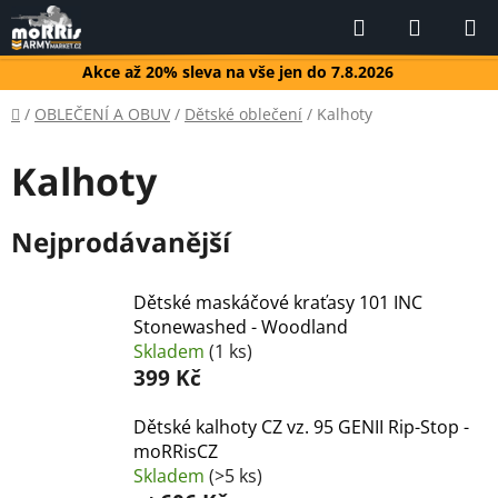
Přejít
Hledat
NÁKUP
na
KOŠÍK
obsah
Akce až 20% sleva na vše jen do 7.8.2026
Domů
/
OBLEČENÍ A OBUV
/
Dětské oblečení
/
Kalhoty
Kalhoty
Nejprodávanější
Dětské maskáčové kraťasy 101 INC
Stonewashed - Woodland
Skladem
(1 ks)
399 Kč
Dětské kalhoty CZ vz. 95 GENII Rip-Stop -
moRRisCZ
Skladem
(>5 ks)