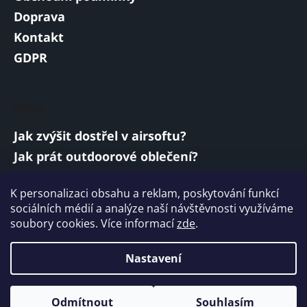
Doprava
Kontakt
GDPR
Blog
Jak zvýšit dostřel v airsoftu?
Jak prát outdoorové oblečení?
Jakou baterii vybrat do airsoftové zbraně?
K personalizaci obsahu a reklam, poskytování funkcí
Vojenská a armádní sluchátka: co musí
sociálních médií a analýze naší návštěvnosti využíváme
splňovat?
soubory cookies. Více informací
zde
.
ARCHIV
Nastavení
Vytvořil Shoptet
Odmítnout
Souhlasím
Copyright 2026
ARMYMARKET
. Všechna práva