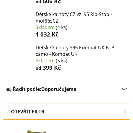
606 Kč
od
Dětské kalhoty CZ vz. 95 Rip-Stop -
moRRisCZ
Skladem
(4 ks)
1 032 Kč
Dětské kalhoty S95 Kombat UK BTP
camo - Kombat UK
Skladem
(5 ks)
399 Kč
od
Ř
Řadit podle:
Doporučujeme
a
z
e
OTEVŘÍT FILTR
n
í
V
p