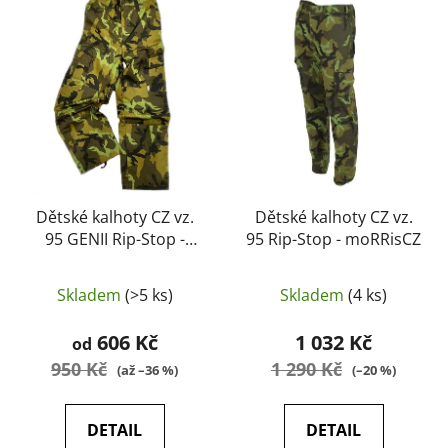
ý
r
p
o
i
d
s
u
p
k
r
t
o
ů
d
u
Dětské kalhoty CZ vz.
Dětské kalhoty CZ vz.
95 GENII Rip-Stop -
95 Rip-Stop - moRRisCZ
k
moRRisCZ
t
ů
Skladem
(>5 ks)
Skladem
(4 ks)
606 Kč
1 032 Kč
od
950 Kč
1 290 Kč
(až –36 %)
(–20 %)
DETAIL
DETAIL