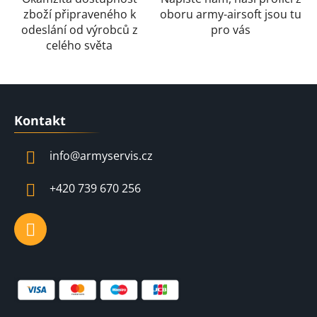
v
zboží připraveného k
oboru army-airsoft jsou tu
ý
odeslání od výrobců z
pro vás
p
celého světa
i
s
u
Z
á
Kontakt
p
a
info
@
armyservis.cz
t
í
+420 739 670 256