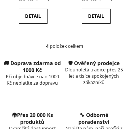
DETAIL
DETAIL
4
položek celkem
O
v
l
🚚 Doprava zdarma od
🛡️ Ověřený prodejce
á
1000 Kč
Dlouholetá tradice přes 25
d
let a tisíce spokojených
Při objednávce nad 1000
a
zákazníků
Kč neplatíte za dopravu
c
í
p
r
v
🌍Přes 20 000 Ks
🔧 Odborné
k
produktů
poradenství
y
Okamžitá dostupnost
Napište nám, naši profíci z