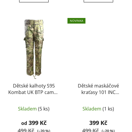
NOVINKA
Dětské kalhoty S95
Dětské maskáčové
Kombat UK BTP camo -
kraťasy 101 INC
Kombat UK
Stonewashed -
Woodland
Skladem
(5 ks)
Skladem
(1 ks)
399 Kč
399 Kč
od
499 Kč
499 Kč
(–20 %)
(–20 %)