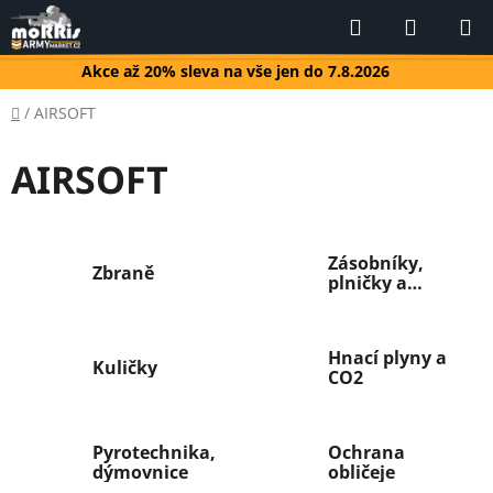
Přejít
Hledat
NÁKUP
na
KOŠÍK
obsah
Akce až 20% sleva na vše jen do 7.8.2026
Domů
/
AIRSOFT
AIRSOFT
Zásobníky,
Zbraně
plničky a
spony
Hnací plyny a
Kuličky
CO2
Pyrotechnika,
Ochrana
dýmovnice
obličeje