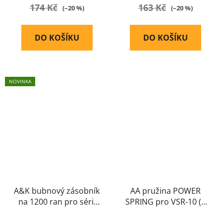
174 Kč
163 Kč
(–20 %)
(–20 %)
DO KOŠÍKU
DO KOŠÍKU
NOVINKA
A&K bubnový zásobník
AA pružina POWER
na 1200 ran pro sérii
SPRING pro VSR-10 (7
AK, černý
mm) - M150