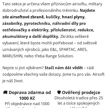
r
Tato sekce je určena všem příznivcům airsoftu, military
v
dobrodružství a profesionálního tréninku.
Najdete
k
zde
airsoftové zbraně
, kuličky,
hnací plyny
,
y
zásobníky, pyrotechniku, náhradní díly pro
v
ý
ostřelovačky a elektriky, příslušenství, redukce,
p
akumulátory a další doplňky.
Zkrátka veškeré
i
vybavení, které byste mohli potřebovat – od světově
s
uznávaných výrobců, jako E&L, SPARTAC, ARES,
u
MARUSHIN, nebo třeba Range Solution.
Nejste si jisti výběrem?
Stačí nám dát vědět
– rádi
zodpovíme všechny vaše dotazy. Jsme tu pro vás. Airsoft
je náš život.
🚚 Doprava zdarma od
🛡️ Ověřený prodejce
1000 Kč
Dlouholetá tradice přes 25
let a tisíce spokojených
Při objednávce nad 1000