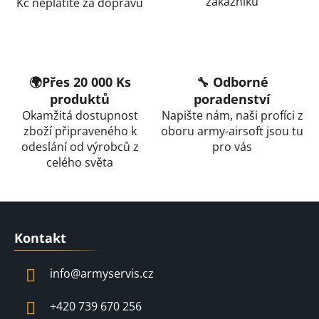
zákazníků
Kč neplatíte za dopravu
🌍Přes 20 000 Ks
🔧 Odborné
produktů
poradenství
Okamžitá dostupnost
Napište nám, naši profíci z
zboží připraveného k
oboru army-airsoft jsou tu
odeslání od výrobců z
pro vás
celého světa
Z
á
Kontakt
p
a
info
@
armyservis.cz
t
í
+420 739 670 256