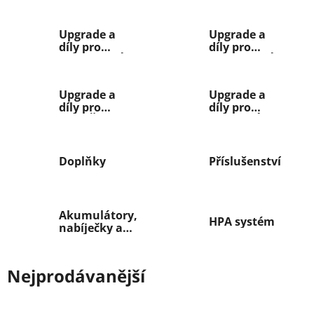
Upgrade a
Upgrade a
díly pro
díly pro
ELEKTRICKÉ
ELEKTRICKÉ
ZBRANĚ -
ZBRANĚ -
VNITŘNÍ
VNĚJŠÍ
Upgrade a
Upgrade a
díly pro
díly pro
ODSTŘELOVACÍ
PLYNOVÉ
PUŠKY
ZBRANĚ
Doplňky
Příslušenství
Akumulátory,
HPA systém
nabíječky a
redukce
Nejprodávanější