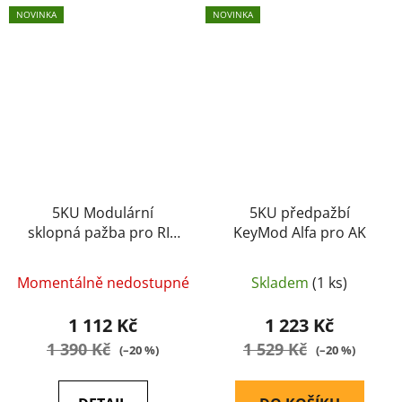
NOVINKA
NOVINKA
5KU Modulární
5KU předpažbí
sklopná pažba pro RIS
KeyMod Alfa pro AK
montáž-černá
Momentálně nedostupné
Skladem
(1 ks)
1 112 Kč
1 223 Kč
1 390 Kč
1 529 Kč
(–20 %)
(–20 %)