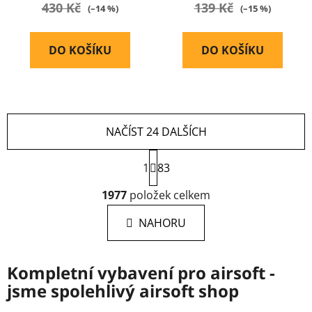
430 Kč
139 Kč
(–14 %)
(–15 %)
DO KOŠÍKU
DO KOŠÍKU
NAČÍST 24 DALŠÍCH
S
1
t
83
r
O
á
1977
položek celkem
v
n
l
k
NAHORU
á
o
d
v
a
á
Kompletní vybavení pro airsoft -
c
n
jsme spolehlivý airsoft shop
í
í
p