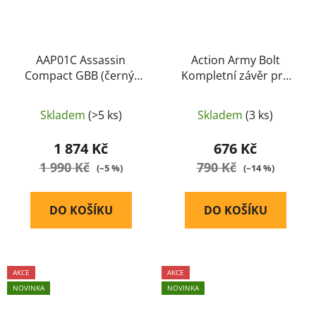
AAP01C Assassin
Action Army Bolt
Compact GBB (černý)
Kompletní závěr pro
Action Army
AAP01
Skladem
(>5 ks)
Skladem
(3 ks)
1 874 Kč
676 Kč
1 990 Kč
790 Kč
(–5 %)
(–14 %)
DO KOŠÍKU
DO KOŠÍKU
AKCE
AKCE
NOVINKA
NOVINKA