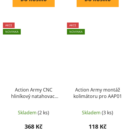
AKCE
AKCE
NOVINKA
NOVINKA
Action Army CNC
Action Army montáž
hliníkový natahovací
kolimátoru pro AAP01
kroužek pro AAP01 -
Červený
Skladem
(2 ks)
Skladem
(3 ks)
368 Kč
118 Kč