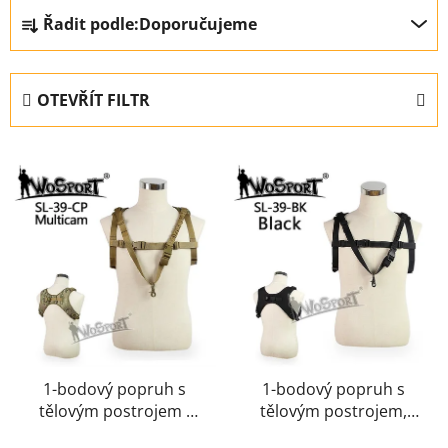
Ř
Řadit podle:
Doporučujeme
a
z
e
OTEVŘÍT FILTR
n
í
V
p
ý
r
p
o
i
d
s
u
p
k
r
t
o
ů
d
u
1-bodový popruh s
1-bodový popruh s
tělovým postrojem -
tělovým postrojem,
k
MC
černý
t