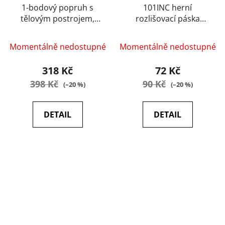
1-bodový popruh s
101INC herní
tělovým postrojem,
rozlišovací páska
pískový
modrá
Momentálně nedostupné
Momentálně nedostupné
318 Kč
72 Kč
398 Kč
90 Kč
(–20 %)
(–20 %)
DETAIL
DETAIL