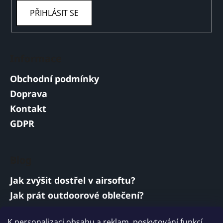
PŘIHLÁSIT SE
Informace
Obchodní podmínky
Doprava
Kontakt
GDPR
Blog
Jak zvýšit dostřel v airsoftu?
Jak prát outdoorové oblečení?
Jakou baterii vybrat do airsoftové zbraně?
K personalizaci obsahu a reklam, poskytování funkcí