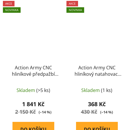
AKCE
AKCE
NOVINKA
NOVINKA
Action Army CNC
Action Army CNC
hliníkové předpažbí
hliníkový natahovací
pro AAP01 s
kroužek pro AAP01 -
prodloužením
ČERNÝ
Skladem
(>5 ks)
Skladem
(1 ks)
1 841 Kč
368 Kč
2 150 Kč
430 Kč
(–14 %)
(–14 %)
DO KOŠÍKU
DO KOŠÍKU