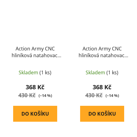
Action Army CNC
Action Army CNC
hliníková natahovací
hliníková natahovací
páka pro AAP01 -
páka pro AAP01 -
ČERNÝ
ČERVENÁ
Skladem
(1 ks)
Skladem
(1 ks)
368 Kč
368 Kč
430 Kč
430 Kč
(–14 %)
(–14 %)
DO KOŠÍKU
DO KOŠÍKU