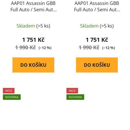
AAP01 Assassin GBB
AAP01 Assassin GBB
Full Auto / Semi Auto
Full Auto / Semi Auto
(coyote) - Action Army
(černý) - Action Army
Skladem
(>5 ks)
Skladem
(>5 ks)
1 751 Kč
1 751 Kč
1 990 Kč
1 990 Kč
(–12 %)
(–12 %)
DO KOŠÍKU
DO KOŠÍKU
AKCE
AKCE
NOVINKA
NOVINKA