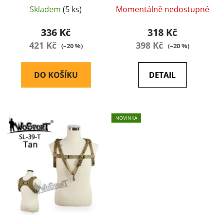
ů
Skladem
(5 ks)
Momentálně nedostupné
336 Kč
318 Kč
421 Kč
398 Kč
(–20 %)
(–20 %)
DO KOŠÍKU
DETAIL
NOVINKA