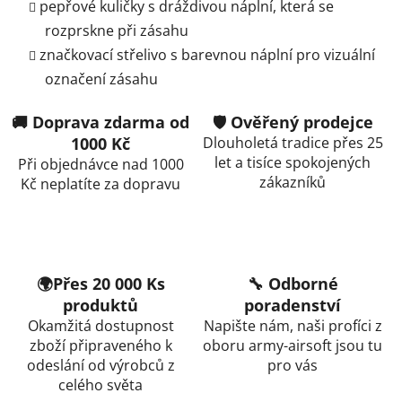
pepřové kuličky s dráždivou náplní, která se
rozprskne při zásahu
značkovací střelivo s barevnou náplní pro vizuální
označení zásahu
🚚 Doprava zdarma od
🛡️ Ověřený prodejce
1000 Kč
Dlouholetá tradice přes 25
let a tisíce spokojených
Při objednávce nad 1000
zákazníků
Kč neplatíte za dopravu
🌍Přes 20 000 Ks
🔧 Odborné
produktů
poradenství
Okamžitá dostupnost
Napište nám, naši profíci z
zboží připraveného k
oboru army-airsoft jsou tu
odeslání od výrobců z
pro vás
celého světa