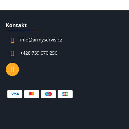
Z
á
Kontakt
p
a
info
@
armyservis.cz
t
í
+420 739 670 256