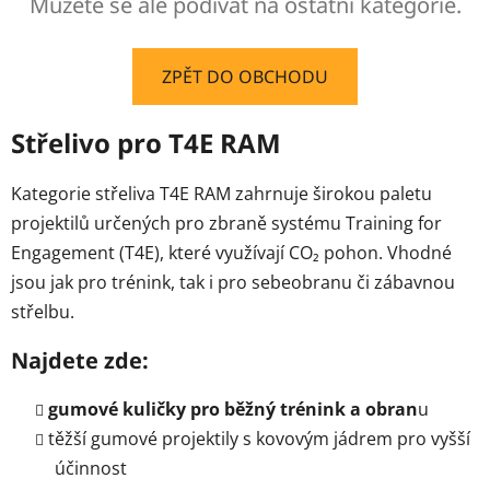
Můžete se ale podívat na ostatní kategorie.
ZPĚT DO OBCHODU
Střelivo pro T4E RAM
Kategorie střeliva T4E RAM zahrnuje širokou paletu
projektilů určených pro zbraně systému Training for
Engagement (T4E), které využívají CO₂ pohon. Vhodné
jsou jak pro trénink, tak i pro sebeobranu či zábavnou
střelbu.
Najdete zde:
gumové kuličky pro běžný trénink a obran
u
těžší gumové projektily s kovovým jádrem pro vyšší
účinnost