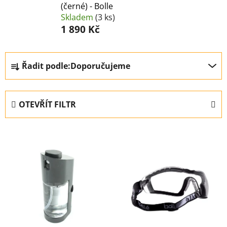
(černé) - Bolle
Skladem
(3 ks)
1 890 Kč
Ř
Řadit podle:
Doporučujeme
a
z
e
OTEVŘÍT FILTR
n
í
V
p
ý
r
p
o
i
d
s
u
p
k
r
t