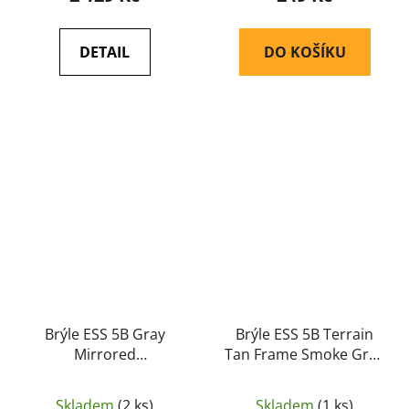
DETAIL
DO KOŠÍKU
Brýle ESS 5B Gray
Brýle ESS 5B Terrain
Mirrored
Tan Frame Smoke Gray
(balistické/střelecké)
(balistické/střelecké)
(EE9006-05) - ESS
(EE9006-15) - ESS
Skladem
(2 ks)
Skladem
(1 ks)