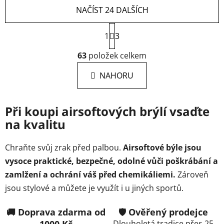
NAČÍST 24 DALŠÍCH
S
1
t
3
r
O
á
63
položek celkem
v
n
l
k
NAHORU
á
o
d
v
a
á
Při koupi airsoftových brýlí vsaďte
c
n
na kvalitu
í
í
p
r
Chraňte svůj zrak před palbou.
Airsoftové býle jsou
v
vysoce praktické, bezpečné, odolné vůči poškrábání a
k
zamlžení a ochrání váš před chemikáliemi.
Zároveň
y
jsou stylové a můžete je využít i u jiných sportů.
v
ý
p
🚚 Doprava zdarma od
🛡️ Ověřený prodejce
i
1000 Kč
Dlouholetá tradice přes 25