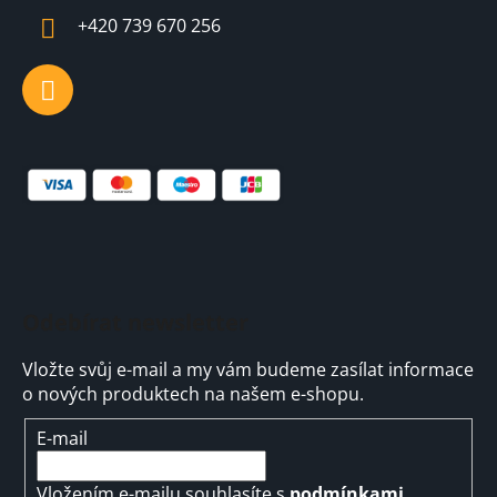
í
+420 739 670 256
Odebírat newsletter
Vložte svůj e-mail a my vám budeme zasílat informace
o nových produktech na našem e-shopu.
E-mail
Vložením e-mailu souhlasíte s
podmínkami