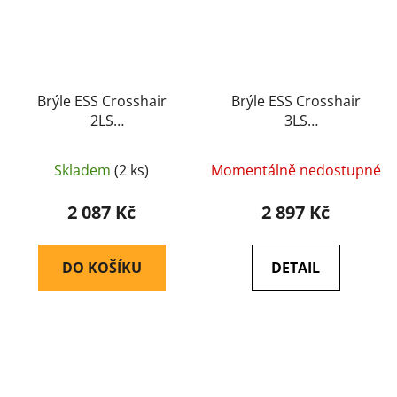
Brýle ESS Crosshair
Brýle ESS Crosshair
2LS
3LS
(balistické/střelecké)
(balistické/střelecké)
(EE9014-04) - ESS
(EE9014-05) - ESS
Skladem
(2 ks)
Momentálně nedostupné
2 087 Kč
2 897 Kč
DO KOŠÍKU
DETAIL