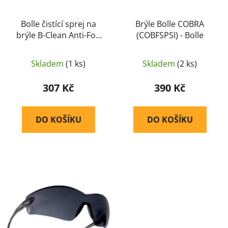
o
ů
d
u
Bolle čistící sprej na
Brýle Bolle COBRA
brýle B-Clean Anti-Fog
(COBFSPSI) - Bolle
k
Kit (B200) (PACF030) -
t
Bolle
ů
Skladem
(1 ks)
Skladem
(2 ks)
307 Kč
390 Kč
DO KOŠÍKU
DO KOŠÍKU