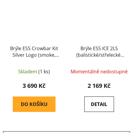
Brýle ESS Crowbar Kit
Brýle ESS ICE 2LS
Silver Logo (smoke,
(balistické/střelecké)
clear)
(740-0015) - ESS
(balistické/střelecké)
Skladem
(1 ks)
Momentálně nedostupné
(EE9019-02) - ESS
3 690 Kč
2 169 Kč
DO KOŠÍKU
DETAIL