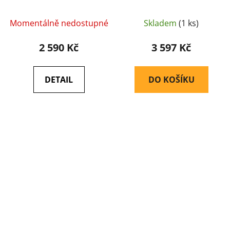
Gray Lenses
2LS
(balistické/střelecké)
(balistické/střelecké)
Momentálně nedostupné
Skladem
(1 ks)
(EE9015-04) - ESS
(EE9034-01) - ESS
2 590 Kč
3 597 Kč
DETAIL
DO KOŠÍKU