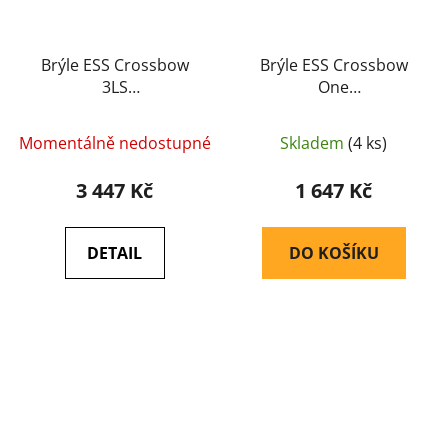
Brýle ESS Crossbow
Brýle ESS Crossbow
3LS
One
(balistické/střelecké)
(balistické/střelecké)
(740-0387) - ESS
(740-0615) - ESS
Momentálně nedostupné
Skladem
(4 ks)
3 447 Kč
1 647 Kč
DETAIL
DO KOŠÍKU