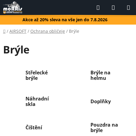
Přejít
Hledat
NÁKUP
na
KOŠÍK
obsah
Akce až 20% sleva na vše jen do 7.8.2026
Domů
/
AIRSOFT
/
Ochrana obličeje
/
Brýle
Brýle
Střelecké
Brýle na
brýle
helmu
Náhradní
Doplňky
skla
Pouzdra na
Čištění
brýle