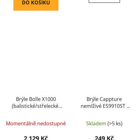
DO KOŠÍKU
Brýle Bolle X1000
Brýle Cappture
(balistické/střelecké)
nemlživé ES9910ST -
(X1NSTDI) - Bolle
Pyramex
Momentálně nedostupné
Skladem
(>5 ks)
2 129 Kč
249 Kč