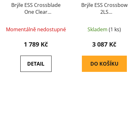
Brýle ESS Crossblade
Brýle ESS Crossbow
One Clear
2LS
(balistické/střelecké)
(balistické/střelecké)
(EE9032-09) - ESS
(740-0390) - ESS
Momentálně nedostupné
Skladem
(1 ks)
1 789 Kč
3 087 Kč
DETAIL
DO KOŠÍKU