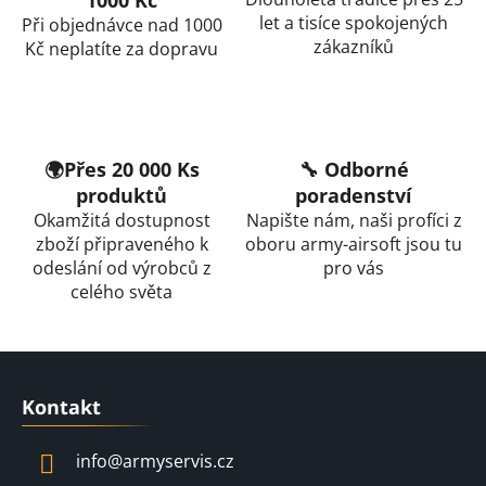
s
let a tisíce spokojených
Při objednávce nad 1000
u
zákazníků
Kč neplatíte za dopravu
🌍Přes 20 000 Ks
🔧 Odborné
produktů
poradenství
Okamžitá dostupnost
Napište nám, naši profíci z
zboží připraveného k
oboru army-airsoft jsou tu
odeslání od výrobců z
pro vás
celého světa
Z
á
Kontakt
p
a
info
@
armyservis.cz
t