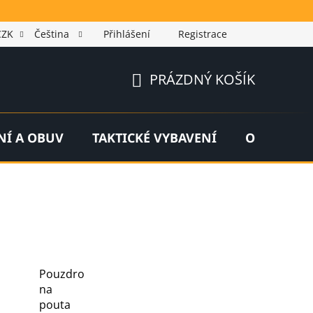
CZK
Čeština
Přihlášení
Registrace
PRÁZDNÝ KOŠÍK
NÁKUPNÍ
KOŠÍK
NÍ A OBUV
TAKTICKÉ VYBAVENÍ
OUTDOOR
Pouzdro
na
pouta