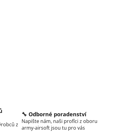
ů
🔧 Odborné poradenství
Napište nám, naši profíci z oboru
ýrobců z
army-airsoft jsou tu pro vás