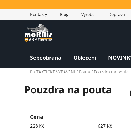
Přejít
na
Kontakty
Blog
Výrobci
Doprava
obsah
Sebeobrana
Oblečení
NOVINK
Domů
/
TAKTICKÉ VYBAVENÍ
/
Pouta
/
Pouzdra na pouta
Pouzdra na pouta
P
o
Cena
s
228
Kč
627
Kč
t