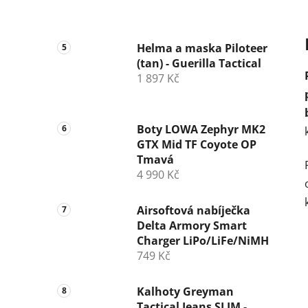
Helma a maska Piloteer
(tan) - Guerilla Tactical
1 897 Kč
Boty LOWA Zephyr MK2
GTX Mid TF Coyote OP
Tmavá
4 990 Kč
Airsoftová nabíječka
Delta Armory Smart
Charger LiPo/LiFe/NiMH
749 Kč
Kalhoty Greyman
Tactical Jeans SLIM -