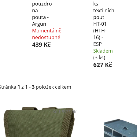
pouzdro
ks
na
textilních
pouta -
pout
Argun
HT-01
Momentálně
(HTH-
nedostupné
16) -
439 Kč
ESP
Skladem
(3 ks)
627 Kč
Stránka
1
z
1
-
3
položek celkem
V
ý
Kód:
5933-BK
p
i