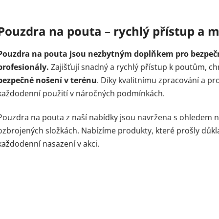
O
v
Pouzdra na pouta – rychlý přístup a 
l
á
Pouzdra na pouta jsou nezbytným doplňkem pro bezpečnos
d
a
profesionály.
Zajišťují snadný a rychlý přístup k poutům, c
c
bezpečné nošení v terénu
. Díky kvalitnímu zpracování a p
í
každodenní použití v náročných podmínkách.
p
r
Pouzdra na pouta z naší nabídky jsou navržena s ohledem n
v
k
ozbrojených složkách. Nabízíme produkty, které prošly důk
y
každodenní nasazení v akci.
v
ý
p
i
s
u