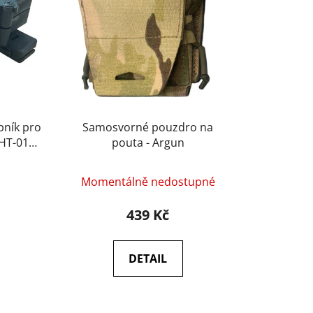
r
o
d
u
k
t
ů
bník pro
Samosvorné pouzdro na
 HT-01
pouta - Argun
Momentálně nedostupné
439 Kč
DETAIL