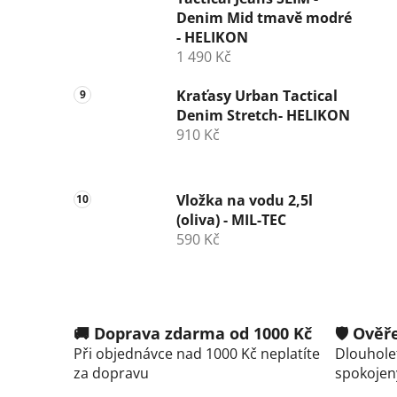
Denim Mid tmavě modré
- HELIKON
1 490 Kč
Kraťasy Urban Tactical
Denim Stretch- HELIKON
910 Kč
Vložka na vodu 2,5l
(oliva) - MIL-TEC
590 Kč
🚚 Doprava zdarma od 1000 Kč
🛡️ Ově
Při objednávce nad 1000 Kč neplatíte
Dlouholet
za dopravu
spokojen