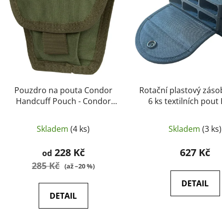
s
p
r
o
d
u
k
t
Pouzdro na pouta Condor
Rotační plastový záso
ů
Handcuff Pouch - Condor
6 ks textilních pout
Outdoor
(HTH-16) - ESP
Skladem
(4 ks)
Skladem
(3 ks)
228 Kč
627 Kč
od
285 Kč
(až –20 %)
DETAIL
DETAIL