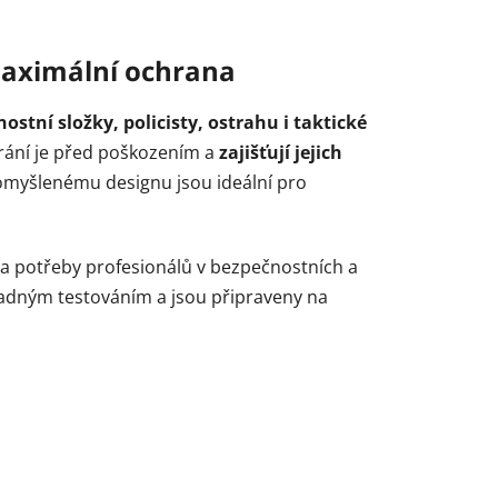
maximální ochrana
tní složky, policisty, ostrahu i taktické
hrání je před poškozením a
zajišťují jejich
romyšlenému designu jsou ideální pro
a potřeby profesionálů v bezpečnostních a
ladným testováním a jsou připraveny na