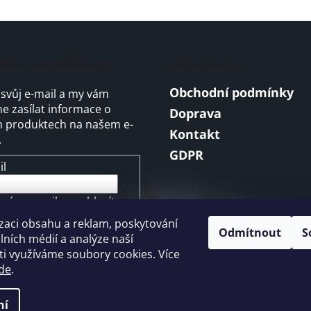
írat newsletter
Informace
Obchodní podmínky
 svůj e-mail a my vám
 zasílat informace o
Doprava
 produktech na našem e-
Kontakt
.
GDPR
il
ením e-mailu souhlasíte s
mínkami ochrany
zaci obsahu a reklam, poskytování
ních údajů
Odmítnout
S
álních médií a analýze naší
i využíváme soubory cookies. Více
ŘIHLÁSIT SE
de
.
ní