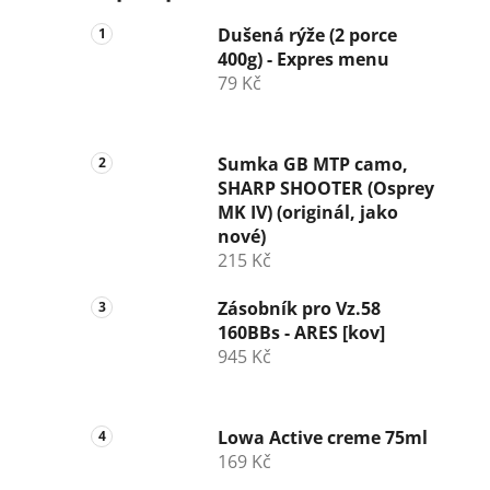
Dušená rýže (2 porce
400g) - Expres menu
79 Kč
Sumka GB MTP camo,
SHARP SHOOTER (Osprey
MK IV) (originál, jako
nové)
215 Kč
Zásobník pro Vz.58
160BBs - ARES [kov]
945 Kč
Lowa Active creme 75ml
169 Kč