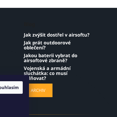
Blog
Jak zvýšit dostřel v airsoftu?
Jak prát outdoorové
oblečení?
Jakou baterii vybrat do
airsoftové zbraně?
Vojenská a armádní
sluchátka: co musí
splňovat?
ouhlasím
ARCHIV