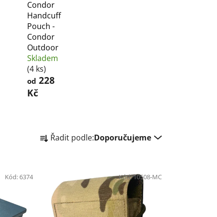
Condor
Handcuff
Pouch -
Condor
Outdoor
Skladem
(4 ks)
228
od
Kč
Ř
Řadit podle:
Doporučujeme
a
z
e
Kód:
6374
n
Kód:
10508-MC
í
p