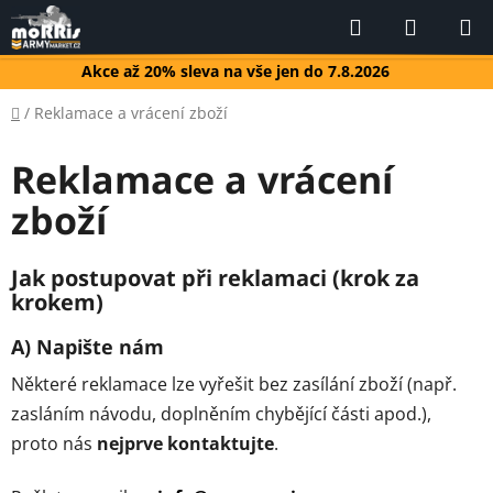
Přejít
Hledat
NÁKUP
na
KOŠÍK
obsah
Akce až 20% sleva na vše jen do 7.8.2026
Domů
/
Reklamace a vrácení zboží
Reklamace a vrácení
zboží
Jak postupovat při reklamaci (krok za
krokem)
A) Napište nám
Některé reklamace lze vyřešit bez zasílání zboží (např.
zasláním návodu, doplněním chybějící části apod.),
proto nás
nejprve kontaktujte
.