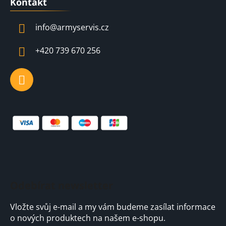
Kontakt
p
a
info
@
armyservis.cz
t
í
+420 739 670 256
Odebírat newsletter
Vložte svůj e-mail a my vám budeme zasílat informace
o nových produktech na našem e-shopu.