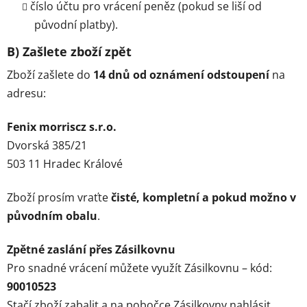
číslo účtu pro vrácení peněz (pokud se liší od
původní platby).
B) Zašlete zboží zpět
Zboží zašlete do
14 dnů od oznámení odstoupení
na
adresu:
Fenix morriscz s.r.o.
Dvorská 385/21
503 11 Hradec Králové
Zboží prosím vraťte
čisté, kompletní a pokud možno v
původním obalu
.
Zpětné zaslání přes Zásilkovnu
Pro snadné vrácení můžete využít Zásilkovnu – kód:
90010523
Stačí zboží zabalit a na pobočce Zásilkovny nahlásit