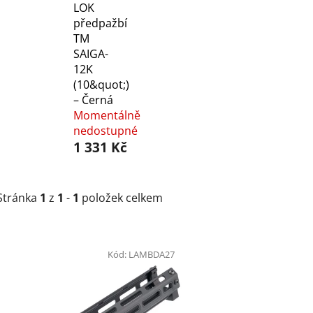
LOK
předpažbí
TM
SAIGA-
12K
(10&quot;)
– Černá
Momentálně
nedostupné
1 331 Kč
Stránka
1
z
1
-
1
položek celkem
V
ý
Kód:
LAMBDA27
p
i
s