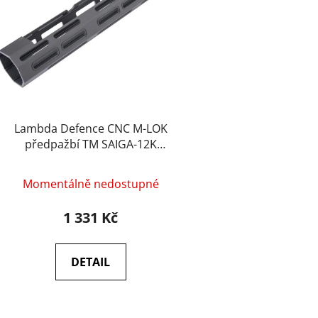
p
r
o
d
u
k
t
Lambda Defence CNC M-LOK
ů
předpažbí TM SAIGA-12K
(10&quot;) – Černá
Momentálně nedostupné
1 331 Kč
DETAIL