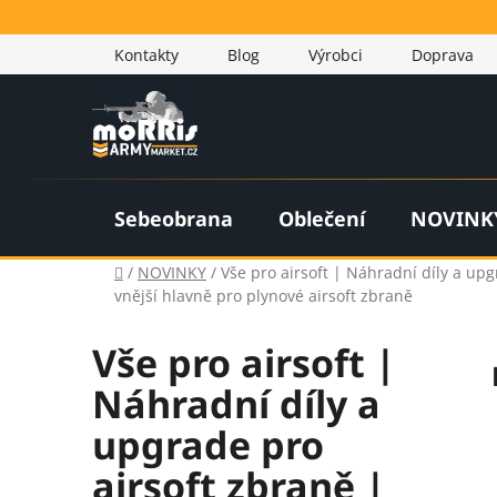
Přejít
na
Kontakty
Blog
Výrobci
Doprava
obsah
Sebeobrana
Oblečení
NOVINK
Domů
/
NOVINKY
/
Vše pro airsoft | Náhradní díly a upg
vnější hlavně pro plynové airsoft zbraně
Vše pro airsoft |
Náhradní díly a
upgrade pro
airsoft zbraně |