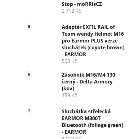
Stop - moRRisCZ
2 712 Kč
Adaptér EXFIL RAIL of
Team wendy Helmet M16
pro Earmor PLUS verze
sluchátek (coyote brown)
- EARMOR
503 Kč
Zásobník M16/M4 130
černý - Delta Armory
[kov]
159 Kč
Sluchátka střelecká
EARMOR M300T
Bluetooth (foliage green)
- EARMOR
1 000 Kč