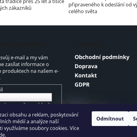
á tradice přes 25 let a tisíce
připraveného k odeslání od v
ých zákazníků
celého světa
írat newsletter
Informace
Obchodní podmínky
 svůj e-mail a my vám
 zasílat informace o
Doprava
 produktech na našem e-
Kontakt
.
GDPR
il
ením e-mailu souhlasíte s
mínkami ochrany
zaci obsahu a reklam, poskytování
ních údajů
Odmítnout
S
álních médií a analýze naší
i využíváme soubory cookies. Více
ŘIHLÁSIT SE
de
.