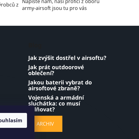
Napište nám, naši profíci z oboru
ýrobců z
army-airsoft jsou tu pro vás
Blog
Jak zvýšit dostřel v airsoftu?
Jak prát outdoorové
oblečení?
Jakou baterii vybrat do
airsoftové zbraně?
Vojenská a armádní
sluchátka: co musí
splňovat?
ouhlasím
ARCHIV