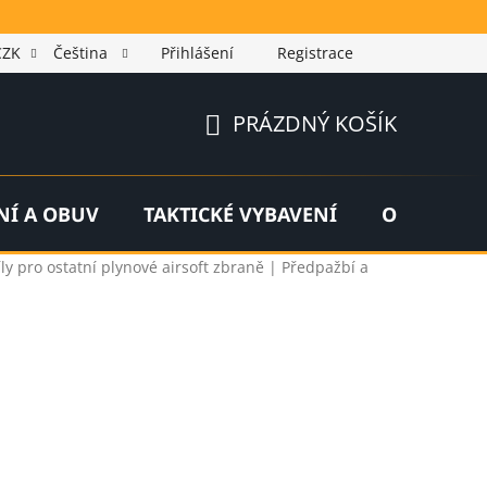
CZK
Čeština
Přihlášení
Registrace
PRÁZDNÝ KOŠÍK
NÁKUPNÍ
KOŠÍK
NÍ A OBUV
TAKTICKÉ VYBAVENÍ
OUTDOOR
íly pro ostatní plynové airsoft zbraně | Předpažbí a