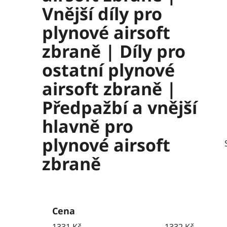
Vnější díly pro
plynové airsoft
zbraně | Díly pro
ostatní plynové
airsoft zbraně |
Předpažbí a vnější
hlavně pro
plynové airsoft
zbraně
P
o
Cena
s
1331
Kč
1332
Kč