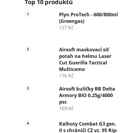
Top 10 produktů
Plyn ProTech - 600/800ml
(Greengas)
127 Kč
Airsoft maskovací síť
potah na helmu Laser
Cut Guerilla Tactical
Multicamo
176 Kč
Airsoft kuličky BB Delta
Armory BIO 0.25g/4000
psc
169 Kč
Kalhoty Combat G3 gen.
II s chrániči CZ vz. 95 Rip-