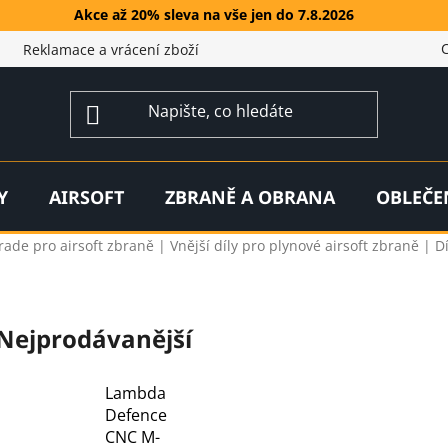
Akce až 20% sleva na vše jen do 7.8.2026
Reklamace a vrácení zboží
Y
AIRSOFT
ZBRANĚ A OBRANA
OBLEČE
rade pro airsoft zbraně | Vnější díly pro plynové airsoft zbraně | D
Nejprodávanější
Lambda
Defence
CNC M-