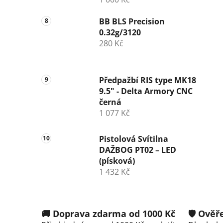
BB BLS Precision
0.32g/3120
280 Kč
Předpažbí RIS type MK18
9.5" - Delta Armory CNC
černá
1 077 Kč
Pistolová Svítilna
DAŽBOG PT02 – LED
(písková)
1 432 Kč
🚚 Doprava zdarma od 1000 Kč
🛡️ Ově