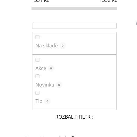
t
r
a
n
n
í
Na skladě
0
p
a
n
Akce
0
e
l
Novinka
0
Tip
0
ROZBALIT FILTR