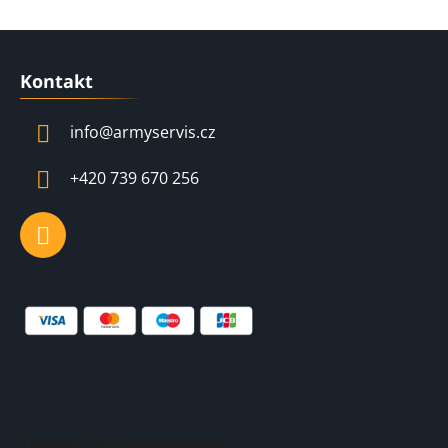
Z
á
Kontakt
p
a
info
@
armyservis.cz
t
í
+420 739 670 256
Odebírat newsletter