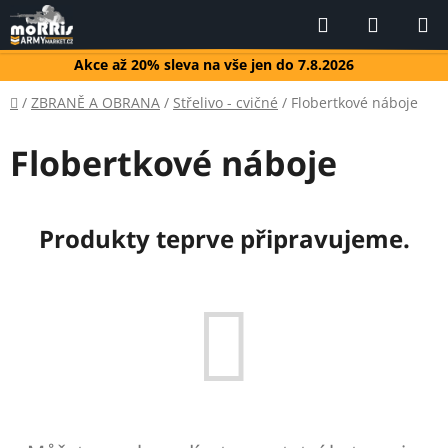
Přejít
Hledat
NÁKUP
na
KOŠÍK
obsah
Akce až 20% sleva na vše jen do 7.8.2026
Domů
/
ZBRANĚ A OBRANA
/
Střelivo - cvičné
/
Flobertkové náboje
Flobertkové náboje
Produkty teprve připravujeme.