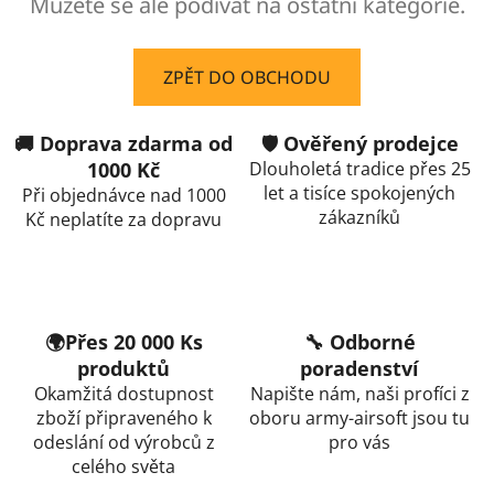
Můžete se ale podívat na ostatní kategorie.
ZPĚT DO OBCHODU
🚚 Doprava zdarma od
🛡️ Ověřený prodejce
1000 Kč
Dlouholetá tradice přes 25
let a tisíce spokojených
Při objednávce nad 1000
zákazníků
Kč neplatíte za dopravu
🌍Přes 20 000 Ks
🔧 Odborné
produktů
poradenství
Okamžitá dostupnost
Napište nám, naši profíci z
zboží připraveného k
oboru army-airsoft jsou tu
odeslání od výrobců z
pro vás
celého světa