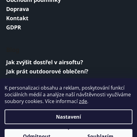
Doprava
Kontakt
GDPR
Blog
Jak zvýšit dostřel v airsoftu?
Jak prát outdoorové oblečení?
Jakou baterii vybrat do airsoftové zbraně?
K personalizaci obsahu a reklam, poskytování funkcí
Vojenská a armádní sluchátka: co musí
sociálních médií a analýze naší návštěvnosti využíváme
splňovat?
soubory cookies. Více informací
zde
.
ARCHIV
Nastavení
Vytvořil Shoptet
Odmítnout
Souhlasím