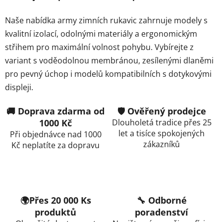
v
ý
Naše nabídka army zimních rukavic zahrnuje modely s
p
kvalitní izolací, odolnými materiály a ergonomickým
i
střihem pro maximální volnost pohybu. Vybírejte z
s
variant s voděodolnou membránou, zesílenými dlaněmi
u
pro pevný úchop i modelů kompatibilních s dotykovými
displeji.
🚚 Doprava zdarma od
🛡️ Ověřený prodejce
1000 Kč
Dlouholetá tradice přes 25
let a tisíce spokojených
Při objednávce nad 1000
zákazníků
Kč neplatíte za dopravu
🌍Přes 20 000 Ks
🔧 Odborné
produktů
poradenství