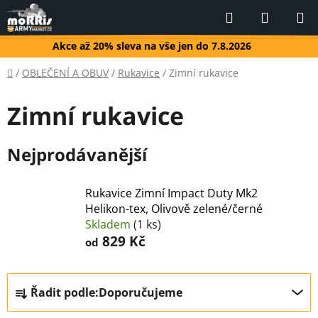
Přejít
Hledat
NÁKUP
na
KOŠÍK
obsah
Akce až 20% sleva na vše jen do 7.8.2026
Domů
/
OBLEČENÍ A OBUV
/
Rukavice
/
Zimní rukavice
Zimní rukavice
Nejprodávanější
Rukavice Zimní Impact Duty Mk2
Helikon-tex, Olivově zelené/černé
Skladem
(1 ks)
829 Kč
od
Ř
Řadit podle:
Doporučujeme
a