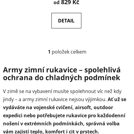
829 Kč
od
DETAIL
1
položek celkem
O
v
l
Army zimní rukavice – spolehlivá
á
ochrana do chladných podmínek
d
a
V zimě se na vybavení musíte spolehnout víc než kdy
c
jindy – a army zimní rukavice nejsou výjimkou.
Ať už se
í
p
vydáváte na vojenské cvičení, airsoft, outdoor
r
expedici nebo potřebujete rukavice pro každodenní
v
nošení v extrémních podmínkách, správná volba
k
vám zajistí teplo, komfort i cit v prstech.
y