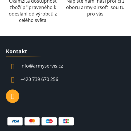
Okamžitá dostupnost
Napište nám, naši profíci z
zboží připraveného k
oboru army-airsoft jsou tu
odeslání od výrobců z
pro vás
celého světa
Z
á
Kontakt
p
a
info
@
armyservis.cz
t
í
+420 739 670 256