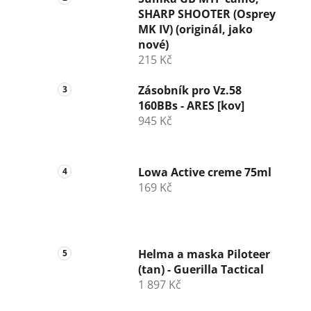
SHARP SHOOTER (Osprey
MK IV) (originál, jako
nové)
215 Kč
Zásobník pro Vz.58
160BBs - ARES [kov]
945 Kč
Lowa Active creme 75ml
169 Kč
Helma a maska Piloteer
(tan) - Guerilla Tactical
1 897 Kč