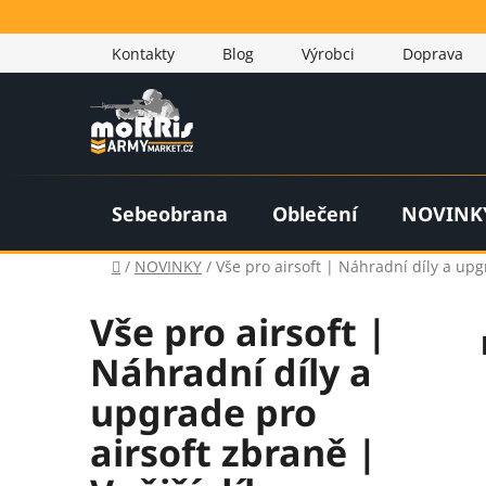
Přejít
na
Kontakty
Blog
Výrobci
Doprava
obsah
Sebeobrana
Oblečení
NOVINK
Domů
/
NOVINKY
/
Vše pro airsoft | Náhradní díly a upg
Vše pro airsoft |
Náhradní díly a
upgrade pro
airsoft zbraně |