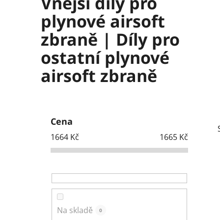
Vnější díly pro
plynové airsoft
zbraně | Díly pro
ostatní plynové
airsoft zbraně
P
o
Cena
s
1664
Kč
1665
Kč
t
r
a
n
n
í
Na skladě
0
p