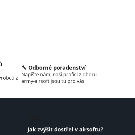
ů
🔧 Odborné poradenství
Napište nám, naši profíci z oboru
ýrobců z
army-airsoft jsou tu pro vás
Blog
Jak zvýšit dostřel v airsoftu?