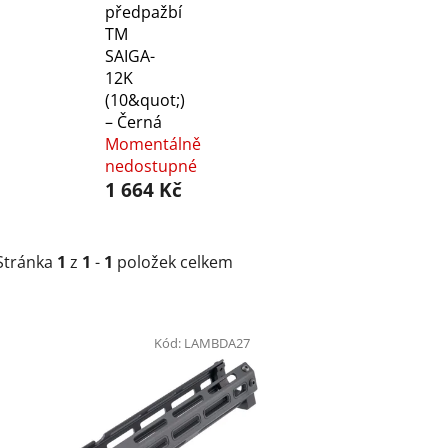
předpažbí
TM
SAIGA-
12K
(10&quot;)
– Černá
Momentálně
nedostupné
1 664 Kč
Stránka
1
z
1
-
1
položek celkem
V
ý
Kód:
LAMBDA27
p
i
s