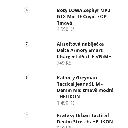
Boty LOWA Zephyr MK2
GTX Mid TF Coyote OP
Tmavá
4 990 Kč
Airsoftová nabíječka
Delta Armory Smart
Charger LiPo/LiFe/NiMH
749 Kč
Kalhoty Greyman
Tactical Jeans SLIM -
Denim Mid tmavě modré
- HELIKON
1 490 Kč
Kraťasy Urban Tactical
Denim Stretch- HELIKON
910 Kč