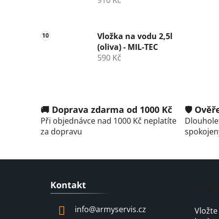
Vložka na vodu 2,5l
(oliva) - MIL-TEC
590 Kč
🚚 Doprava zdarma od 1000 Kč
🛡️ Ově
Při objednávce nad 1000 Kč neplatíte
Dlouholet
za dopravu
spokojen
Z
Kontakt
á
Odeb
p
info
@
armyservis.cz
Vložte
a