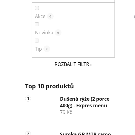
a
n
Akce
0
e
l
Novinka
0
Tip
0
ROZBALIT FILTR
Top 10 produktů
Dušená rýže (2 porce
400g) - Expres menu
79 Kč
Sumka GB MTP camo,