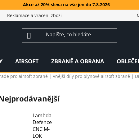
Akce až 20% sleva na vše jen do 7.8.2026
Reklamace a vrácení zboží
Y
AIRSOFT
ZBRANĚ A OBRANA
OBLEČE
rade pro airsoft zbraně | Vnější díly pro plynové airsoft zbraně | Dí
Nejprodávanější
Lambda
Defence
CNC M-
LOK