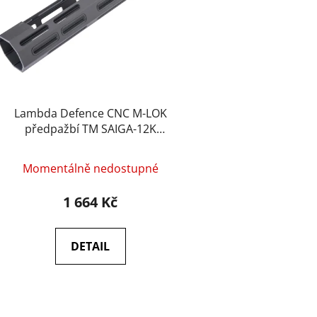
p
r
o
d
u
k
t
Lambda Defence CNC M-LOK
ů
předpažbí TM SAIGA-12K
(10&quot;) – Černá
Momentálně nedostupné
1 664 Kč
DETAIL
O