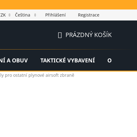
CZK
Čeština
Přihlášení
Registrace
PRÁZDNÝ KOŠÍK
NÁKUPNÍ
KOŠÍK
NÍ A OBUV
TAKTICKÉ VYBAVENÍ
OUTDOOR
ly pro ostatní plynové airsoft zbraně