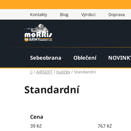
Přejít
na
Kontakty
Blog
Výrobci
Doprava
obsah
Sebeobrana
Oblečení
NOVINK
Domů
/
AIRSOFT
/
Kuličky
/
Standardní
Standardní
P
o
Cena
s
39
Kč
767
Kč
t