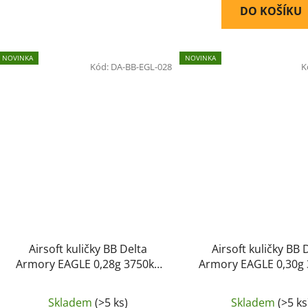
DO KOŠÍKU
NOVINKA
NOVINKA
Kód:
DA-BB-EGL-028
K
Airsoft kuličky BB Delta
Airsoft kuličky BB 
Armory EAGLE 0,28g 3750ks
Armory EAGLE 0,30g
Bílá
Bílá
Skladem
(>5 ks)
Skladem
(>5 ks