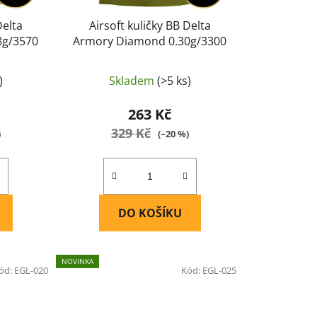
ů
Delta
Airsoft kuličky BB Delta
8g/3570
Armory Diamond 0.30g/3300
)
Skladem
(>5 ks)
263 Kč
329 Kč
)
(–20 %)
DO KOŠÍKU
NOVINKA
ód:
EGL-020
Kód:
EGL-025