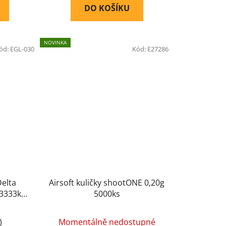
DO KOŠÍKU
NOVINKA
ód:
EGL-030
Kód:
E27286
Delta
Airsoft kuličky shootONE 0,20g
 3333ks
5000ks
)
Momentálně nedostupné