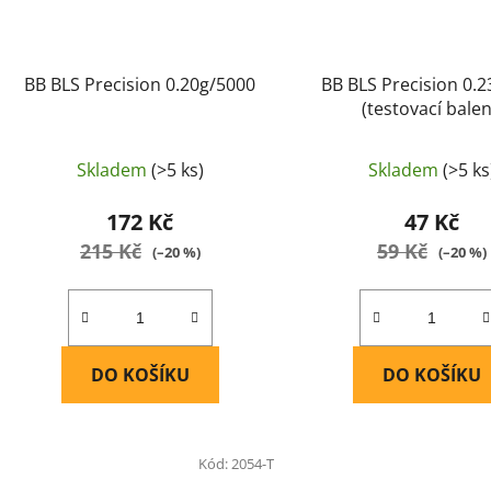
BB BLS Precision 0.20g/5000
BB BLS Precision 0.
(testovací balen
Skladem
(>5 ks)
Skladem
(>5 ks
172 Kč
47 Kč
215 Kč
59 Kč
(–20 %)
(–20 %)
DO KOŠÍKU
DO KOŠÍKU
Kód:
2054-T