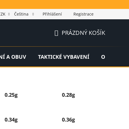
CZK
Čeština
Přihlášení
Registrace
PRÁZDNÝ KOŠÍK
NÁKUPNÍ
KOŠÍK
NÍ A OBUV
TAKTICKÉ VYBAVENÍ
OUTDOOR
0.25g
0.28g
0.34g
0.36g