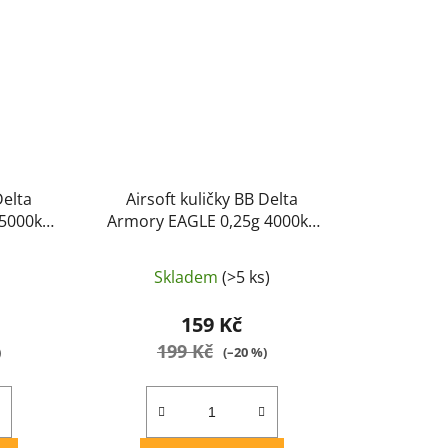
Delta
Airsoft kuličky BB Delta
 5000ks
Armory EAGLE 0,25g 4000ks
Bílá
Skladem
(>5 ks)
159 Kč
199 Kč
)
(–20 %)