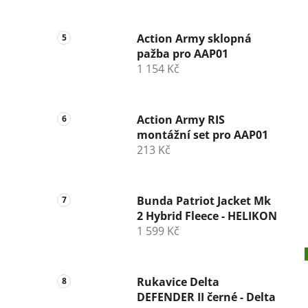
Action Army sklopná
pažba pro AAP01
1 154 Kč
Action Army RIS
montážní set pro AAP01
213 Kč
Bunda Patriot Jacket Mk
2 Hybrid Fleece - HELIKON
1 599 Kč
Rukavice Delta
DEFENDER II černé - Delta