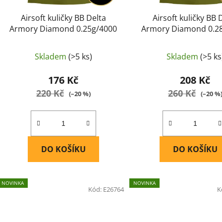
k
t
Airsoft kuličky BB Delta
Airsoft kuličky BB 
ů
Armory Diamond 0.25g/4000
Armory Diamond 0.2
Skladem
(>5 ks)
Skladem
(>5 ks
176 Kč
208 Kč
220 Kč
260 Kč
(–20 %)
(–20 %
DO KOŠÍKU
DO KOŠÍKU
NOVINKA
NOVINKA
Kód:
E26764
K