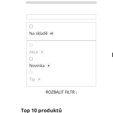
r
a
n
n
í
Na skladě
42
p
a
n
Akce
0
e
l
Novinka
9
Tip
0
ROZBALIT FILTR
Top 10 produktů