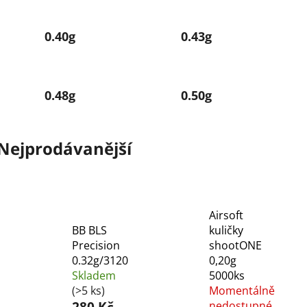
0.40g
0.43g
0.48g
0.50g
Nejprodávanější
Airsoft
BB BLS
kuličky
Precision
shootONE
0.32g/3120
0,20g
Skladem
5000ks
(>5 ks)
Momentálně
nedostupné