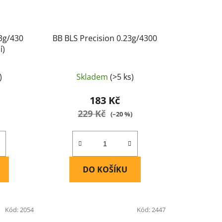
23g/430
BB BLS Precision 0.23g/4300
í)
)
Skladem
(>5 ks)
183 Kč
229 Kč
(–20 %)
DO KOŠÍKU
Kód:
2054
Kód:
2447