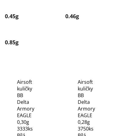
0.45g
0.46g
0.85g
Airsoft
Airsoft
kuličky
kuličky
BB
BB
Delta
Delta
Armory
Armory
EAGLE
EAGLE
0,30g
0,28g
3333ks
3750ks
Bílá
Bílá