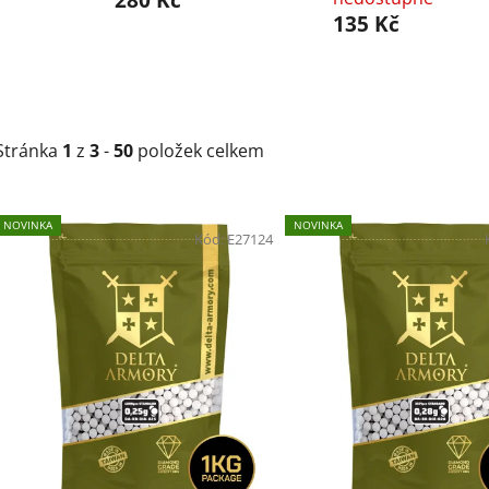
280 Kč
135 Kč
Stránka
1
z
3
-
50
položek celkem
V
NOVINKA
NOVINKA
ý
Kód:
E27124
p
i
s
p
r
o
d
u