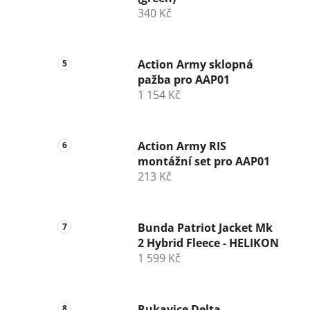
340 Kč
Action Army sklopná
pažba pro AAP01
1 154 Kč
Action Army RIS
montážní set pro AAP01
213 Kč
Bunda Patriot Jacket Mk
2 Hybrid Fleece - HELIKON
1 599 Kč
Rukavice Delta