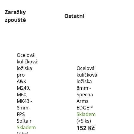
chodu
Zaražky
Ostatní
zpouště
Ocelová
kuličková
ložiska
Ocelová
pro
kuličková
A&K
ložiska
M249,
8mm -
M60,
Specna
MK43 -
Arms
8mm,
EDGE™
FPS
Skladem
Softair
(>5 ks)
Skladem
152 Kč