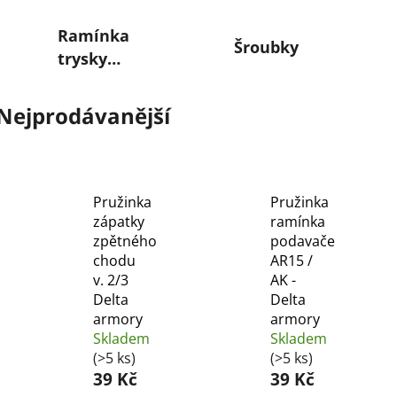
Ramínka
Šroubky
trysky
(podavače)
Nejprodávanější
Pružinka
Pružinka
zápatky
ramínka
zpětného
podavače
chodu
AR15 /
v. 2/3
AK -
Delta
Delta
armory
armory
Skladem
Skladem
(>5 ks)
(>5 ks)
39 Kč
39 Kč