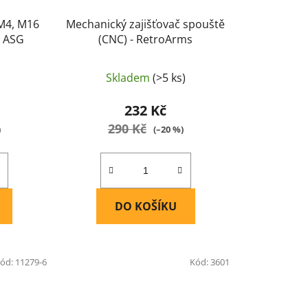
 M4, M16
Mechanický zajišťovač spouště
- ASG
(CNC) - RetroArms
Skladem
(>5 ks)
232 Kč
290 Kč
)
(–20 %)
DO KOŠÍKU
ód:
11279-6
Kód:
3601