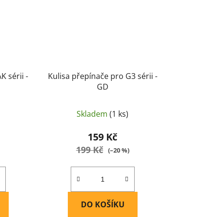
K sérii -
Kulisa přepínače pro G3 sérii -
GD
Skladem
(1 ks)
159 Kč
199 Kč
(–20 %)
DO KOŠÍKU