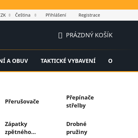
CZK
Čeština
Přihlášení
Registrace
PRÁZDNÝ KOŠÍK
NÁKUPNÍ
KOŠÍK
NÍ A OBUV
TAKTICKÉ VYBAVENÍ
OUTDOOR
Přepínače
Přerušovače
střelby
Zápatky
Drobné
zpětného
pružiny