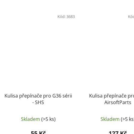
Kód:
3683
Kó
Kulisa přepínače pro G36 sérii
Kulisa přepínače pr
- SHS
AirsoftParts
Skladem
(>5 ks)
Skladem
(>5 ks
55 Kč
127 Kč