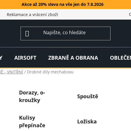
Akce až 20% sleva na vše jen do 7.8.2026
Reklamace a vrácení zboží
Y
AIRSOFT
ZBRANĚ A OBRANA
OBLEČE
Ě - VNITŘNÍ
/
Drobné díly mechaboxu
Dorazy, o-
Spouště
kroužky
Kulisy
Ložiska
přepínače