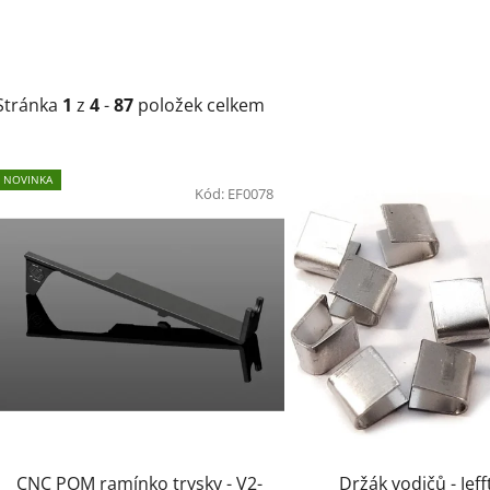
Stránka
1
z
4
-
87
položek celkem
V
NOVINKA
ý
Kód:
EF0078
p
i
s
p
r
o
d
u
k
t
CNC POM ramínko trysky - V2-
Držák vodičů - Jef