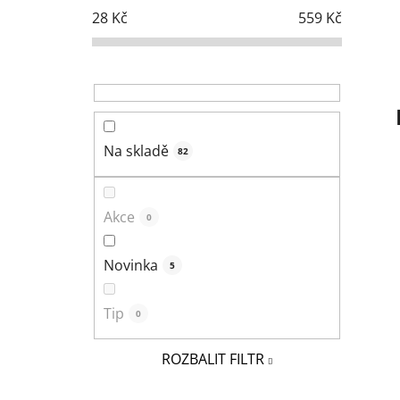
s
28
Kč
559
Kč
t
r
a
n
n
í
Na skladě
82
p
a
n
Akce
0
e
l
Novinka
5
Tip
0
ROZBALIT FILTR