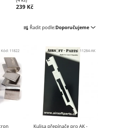
(4 ks)
239 Kč
Ř
Řadit podle:
Doporučujeme
a
z
e
Kód:
11822
n
Kód:
11284-AK
í
p
r
o
d
u
k
t
ů
ftron
Kulisa přepínače pro AK -