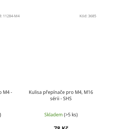
d:
11284-M4
Kód:
3685
o M4 -
Kulisa přepínače pro M4, M16
sérii - SHS
)
Skladem
(>5 ks)
78 Kč