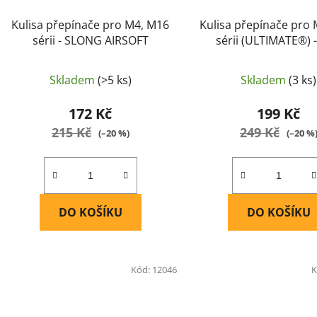
Kulisa přepínače pro M4, M16
Kulisa přepínače pro
sérii - SLONG AIRSOFT
sérii (ULTIMATE®) 
Skladem
(>5 ks)
Skladem
(3 ks)
172 Kč
199 Kč
215 Kč
249 Kč
(–20 %)
(–20 %
DO KOŠÍKU
DO KOŠÍKU
Kód:
12046
K