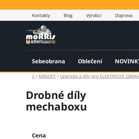
Přejít
na
Kontakty
Blog
Výrobci
Doprava
obsah
Sebeobrana
Oblečení
NOVINK
Domů
/
AIRSOFT
/
Upgrade a díly pro ELEKTRICKÉ ZBRAN
Drobné díly
mechaboxu
P
o
Cena