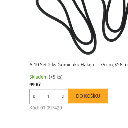
A-10 Set 2 ks Gumicuku Haken L. 75 cm, Ø 6 
Skladem
(>5 ks)
99 Kč
DO KOŠÍKU
Kód:
01.097420