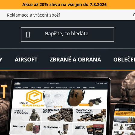
Akce až 20% sleva na vše jen do 7.8.2026
Reklamace a vrácení zboží
Y
AIRSOFT
ZBRANĚ A OBRANA
OBLEČE