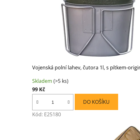
Vojenská polní lahev, čutora 1l, s pítkem-orig
Skladem
(>5 ks)
99 Kč
DO KOŠÍKU
Kód:
E25180