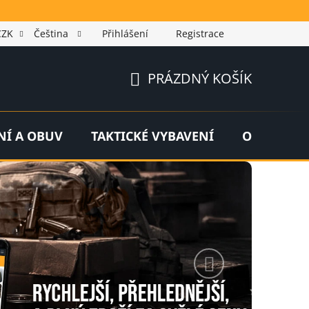
CZK
Čeština
Přihlášení
Registrace
PRÁZDNÝ KOŠÍK
NÁKUPNÍ
KOŠÍK
NÍ A OBUV
TAKTICKÉ VYBAVENÍ
OUTDOOR
Následující