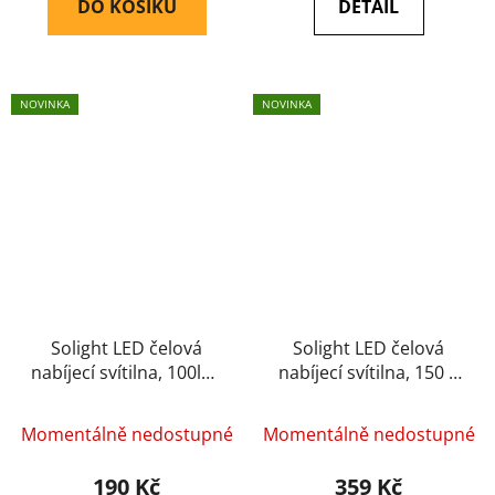
DO KOŠÍKU
DETAIL
NOVINKA
NOVINKA
Solight LED čelová
Solight LED čelová
nabíjecí svítilna, 100lm,
nabíjecí svítilna, 150 +
sensor, Li-Ion
100lm, bílé a červené
světlo, Li-Ion
Momentálně nedostupné
Momentálně nedostupné
190 Kč
359 Kč