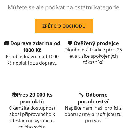
Můžete se ale podívat na ostatní kategorie.
ZPĚT DO OBCHODU
🚚 Doprava zdarma od
🛡️ Ověřený prodejce
1000 Kč
Dlouholetá tradice přes 25
let a tisíce spokojených
Při objednávce nad 1000
zákazníků
Kč neplatíte za dopravu
🌍Přes 20 000 Ks
🔧 Odborné
produktů
poradenství
Okamžitá dostupnost
Napište nám, naši profíci z
zboží připraveného k
oboru army-airsoft jsou tu
odeslání od výrobců z
pro vás
celého světa