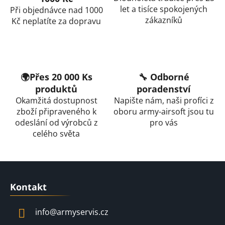
d
let a tisíce spokojených
Při objednávce nad 1000
a
zákazníků
Kč neplatíte za dopravu
c
í
p
r
v
🌍Přes 20 000 Ks
🔧 Odborné
k
produktů
poradenství
y
Okamžitá dostupnost
Napište nám, naši profíci z
v
zboží připraveného k
oboru army-airsoft jsou tu
ý
odeslání od výrobců z
pro vás
p
celého světa
i
s
u
Z
á
Kontakt
p
a
info
@
armyservis.cz
t