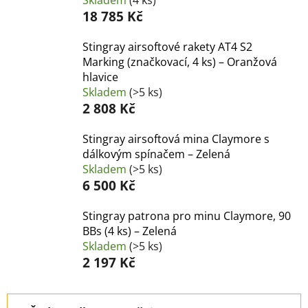
18 785 Kč
Stingray airsoftové rakety AT4 S2
Marking (značkovací, 4 ks) – Oranžová
hlavice
Skladem
(>5 ks)
2 808 Kč
Stingray airsoftová mina Claymore s
dálkovým spínačem – Zelená
Skladem
(>5 ks)
6 500 Kč
Stingray patrona pro minu Claymore, 90
BBs (4 ks) – Zelená
Skladem
(>5 ks)
2 197 Kč
Ř