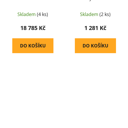
Zelená
50 mm (značkovací) –
Zelená
Skladem
(4 ks)
Skladem
(2 ks)
18 785 Kč
1 281 Kč
DO KOŠÍKU
DO KOŠÍKU