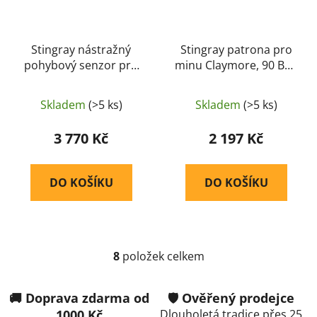
Stingray nástražný
Stingray patrona pro
pohybový senzor pro
minu Claymore, 90 BBs
minu Claymore –
(4 ks) – Zelená
Zelená
Skladem
(>5 ks)
Skladem
(>5 ks)
3 770 Kč
2 197 Kč
DO KOŠÍKU
DO KOŠÍKU
8
položek celkem
O
v
l
🚚 Doprava zdarma od
🛡️ Ověřený prodejce
á
1000 Kč
Dlouholetá tradice přes 25