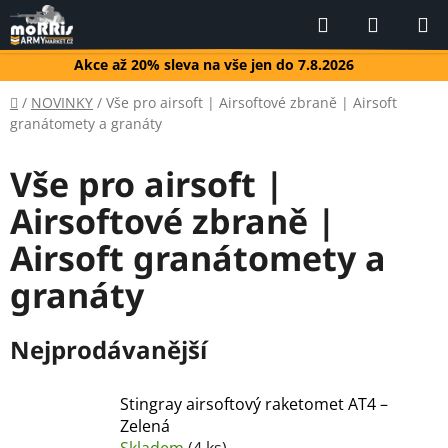
Přejít
Hledat
NÁKUP
na
KOŠÍK
obsah
Akce až 20% sleva na vše jen do 7.8.2026
Domů
/
NOVINKY
/
Vše pro airsoft | Airsoftové zbraně | Airsoft
granátomety a granáty
Vše pro airsoft |
Airsoftové zbraně |
Airsoft granátomety a
granáty
Nejprodávanější
Stingray airsoftový raketomet AT4 –
Zelená
Skladem
(4 ks)