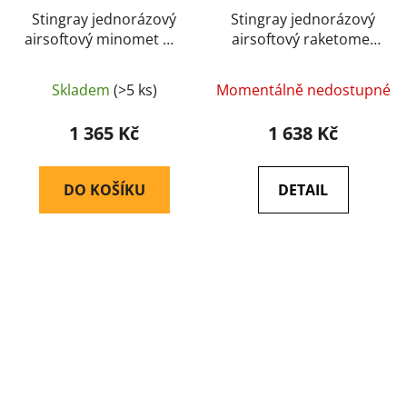
Stingray jednorázový
Stingray jednorázový
airsoftový minomet M4
airsoftový raketomet
50 mm (svítící) – Zelená
M72 LAW (značkovací)
– Zelená
Skladem
(>5 ks)
Momentálně nedostupné
1 365 Kč
1 638 Kč
DO KOŠÍKU
DETAIL