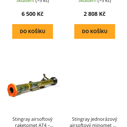
ů
Skladem
(>5 ks)
Skladem
(>5 ks)
6 500 Kč
2 808 Kč
DO KOŠÍKU
DO KOŠÍKU
Stingray airsoftový
Stingray jednorázový
raketomet AT4 –
airsoftový minomet M3