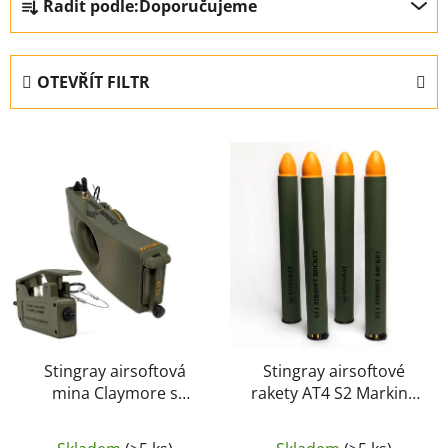
Řadit podle:
Doporučujeme
a
z
e
OTEVŘÍT FILTR
n
í
V
p
ý
r
p
o
i
d
s
u
p
k
r
t
o
ů
d
u
Stingray airsoftová
Stingray airsoftové
mina Claymore s
rakety AT4 S2 Marking
k
dálkovým spínačem –
(značkovací, 4 ks) –
t
Zelená
Oranžová hlavice