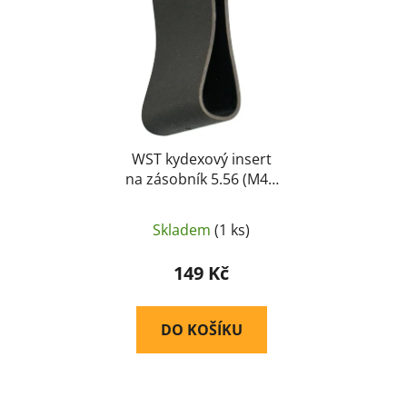
WST kydexový insert
na zásobník 5.56 (M4 /
AR15), nízký - Černá
Wo Sport
Skladem
(1 ks)
149 Kč
DO KOŠÍKU