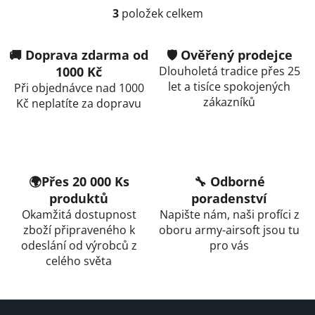
3
položek celkem
O
v
l
🚚 Doprava zdarma od
🛡️ Ověřený prodejce
á
1000 Kč
Dlouholetá tradice přes 25
d
let a tisíce spokojených
Při objednávce nad 1000
a
zákazníků
Kč neplatíte za dopravu
c
í
p
r
v
🌍Přes 20 000 Ks
🔧 Odborné
k
produktů
poradenství
y
Okamžitá dostupnost
Napište nám, naši profíci z
v
zboží připraveného k
oboru army-airsoft jsou tu
ý
odeslání od výrobců z
pro vás
p
celého světa
i
s
u
Z