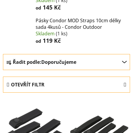
Skladem
(1 ks)
145 Kč
od
Pásky Condor MOD Straps 10cm délky
sada 4kusů - Condor Outdoor
Skladem
(1 ks)
119 Kč
od
Ř
Řadit podle:
Doporučujeme
a
z
e
OTEVŘÍT FILTR
n
í
V
p
ý
r
p
o
i
d