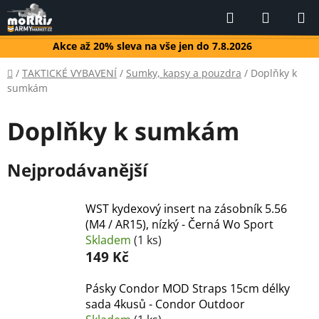
Přejít
Hledat
NÁKUP
na
KOŠÍK
obsah
Akce až 20% sleva na vše jen do 7.8.2026
Domů
/
TAKTICKÉ VYBAVENÍ
/
Sumky, kapsy a pouzdra
/
Doplňky k
sumkám
Doplňky k sumkám
Nejprodávanější
WST kydexový insert na zásobník 5.56
(M4 / AR15), nízký - Černá Wo Sport
Skladem
(1 ks)
149 Kč
Pásky Condor MOD Straps 15cm délky
sada 4kusů - Condor Outdoor