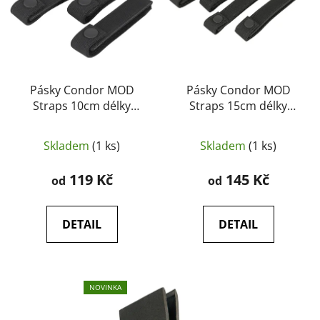
s
u
p
k
r
t
o
ů
d
u
Pásky Condor MOD
Pásky Condor MOD
Straps 10cm délky
Straps 15cm délky
k
sada 4kusů - Condor
sada 4kusů - Condor
t
Outdoor
Outdoor
ů
Skladem
(1 ks)
Skladem
(1 ks)
119 Kč
145 Kč
od
od
DETAIL
DETAIL
NOVINKA