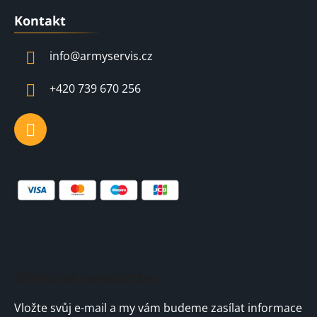
á
Kontakt
p
a
info
@
armyservis.cz
t
í
+420 739 670 256
Odebírat newsletter
Vložte svůj e-mail a my vám budeme zasílat informace