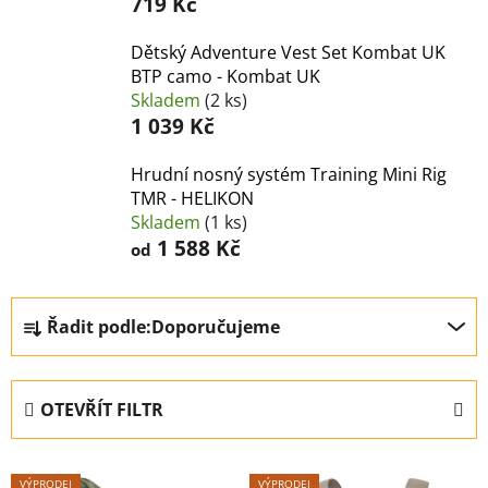
719 Kč
Dětský Adventure Vest Set Kombat UK
BTP camo - Kombat UK
Skladem
(2 ks)
1 039 Kč
Hrudní nosný systém Training Mini Rig
TMR - HELIKON
Skladem
(1 ks)
1 588 Kč
od
Ř
Řadit podle:
Doporučujeme
a
z
e
OTEVŘÍT FILTR
n
í
V
p
VÝPRODEJ
VÝPRODEJ