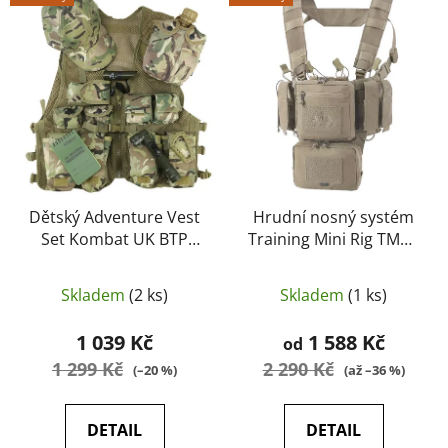
ý
r
p
o
i
d
s
u
p
k
r
t
o
ů
d
u
Dětský Adventure Vest
Hrudní nosný systém
Set Kombat UK BTP
Training Mini Rig TMR -
k
camo - Kombat UK
HELIKON
t
ů
Skladem
(2 ks)
Skladem
(1 ks)
1 039 Kč
1 588 Kč
od
1 299 Kč
2 290 Kč
(–20 %)
(až –36 %)
DETAIL
DETAIL