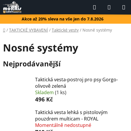
Přejít
Hledat
NÁKUP
na
KOŠÍK
obsah
Akce až 20% sleva na vše jen do 7.8.2026
Domů
/
TAKTICKÉ VYBAVENÍ
/
Taktické vesty
/
Nosné systémy
Nosné systémy
Nejprodávanější
Taktická vesta-postroj pro psy Gorgo-
olivově zelená
Skladem
(1 ks)
496 Kč
Taktická vesta lehká s pistolovým
pouzdrem multicam - ROYAL
Momentálně nedostupné