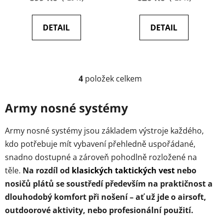
DETAIL
DETAIL
4
položek celkem
O
v
l
Army nosné systémy
á
d
Army nosné systémy jsou základem výstroje každého,
a
kdo potřebuje mít vybavení přehledně uspořádané,
c
snadno dostupné a zároveň pohodlně rozložené na
í
p
těle.
Na rozdíl od
klasických taktických vest
nebo
r
nosičů plátů se soustředí především na praktičnost a
v
dlouhodobý komfort při nošení – ať už jde o airsoft,
k
outdoorové aktivity, nebo profesionální použití.
y