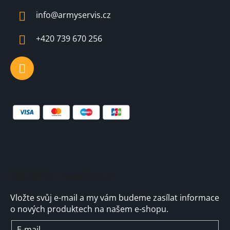
a
info
@
armyservis.cz
t
í
+420 739 670 256
Odebírat newsletter
Vložte svůj e-mail a my vám budeme zasílat informace
o nových produktech na našem e-shopu.
E-mail