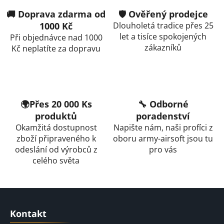
v
🚚 Doprava zdarma od
🛡️ Ověřený prodejce
ý
p
1000 Kč
Dlouholetá tradice přes 25
i
let a tisíce spokojených
Při objednávce nad 1000
s
zákazníků
Kč neplatíte za dopravu
u
🌍Přes 20 000 Ks
🔧 Odborné
produktů
poradenství
Okamžitá dostupnost
Napište nám, naši profíci z
zboží připraveného k
oboru army-airsoft jsou tu
odeslání od výrobců z
pro vás
celého světa
Z
á
Kontakt
p