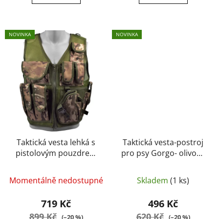
NOVINKA
NOVINKA
Taktická vesta lehká s
Taktická vesta-postroj
pistolovým pouzdrem
pro psy Gorgo- olivově
multicam - ROYAL
zelená
Momentálně nedostupné
Skladem
(1 ks)
719 Kč
496 Kč
899 Kč
620 Kč
(–20 %)
(–20 %)