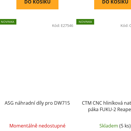
DO KOŠÍKU
DO KOŠÍKU
NOVINKA
NOVINKA
Kód:
E27546
Kód:
ASG náhradní díly pro DW715
CTM CNC hliníková natahovací
páka FUKU-2 Reape
AAP01 - Modr
Momentálně nedostupné
Skladem
(5 ks)