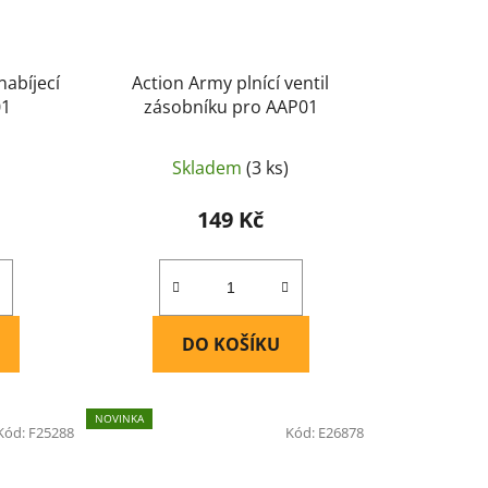
nabíjecí
Action Army plnící ventil
01
zásobníku pro AAP01
Skladem
(3 ks)
149 Kč
DO KOŠÍKU
NOVINKA
Kód:
F25288
Kód:
E26878