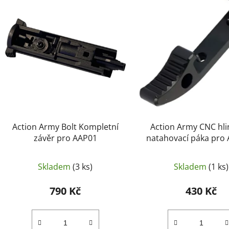
p
i
s
p
r
o
d
u
k
t
Action Army Bolt Kompletní
Action Army CNC hli
ů
závěr pro AAP01
natahovací páka pro 
ČERNÝ
Skladem
(3 ks)
Skladem
(1 ks)
790 Kč
430 Kč