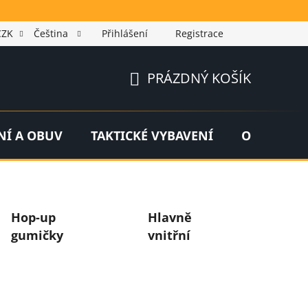
CZK
Čeština
Přihlášení
Registrace
PRÁZDNÝ KOŠÍK
NÁKUPNÍ
KOŠÍK
NÍ A OBUV
TAKTICKÉ VYBAVENÍ
OUTDOOR
Hop-up
Hlavně
gumičky
vnitřní