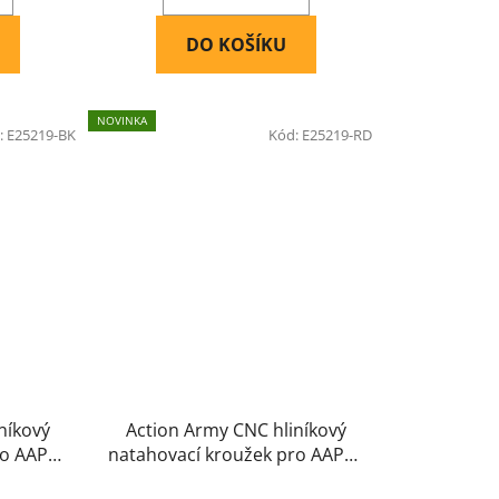
DO KOŠÍKU
NOVINKA
:
E25219-BK
Kód:
E25219-RD
níkový
Action Army CNC hliníkový
ro AAP01
natahovací kroužek pro AAP01
- Červený