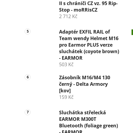
II s chrániči CZ vz. 95 Rip-
Stop - moRRisCZ
2 712 Kč
Adaptér EXFIL RAIL of
Team wendy Helmet M16
pro Earmor PLUS verze
sluchátek (coyote brown)
- EARMOR
503 Kč
Zásobník M16/M4 130
černý - Delta Armory
[kov]
159 Kč
Sluchátka střelecká
EARMOR M300T
Bluetooth (foliage green)
- EARMOR