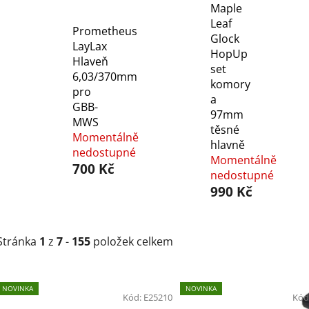
Maple
Leaf
Prometheus
Glock
LayLax
HopUp
Hlaveň
set
6,03/370mm
komory
pro
a
GBB-
97mm
MWS
těsné
Momentálně
hlavně
nedostupné
Momentálně
700 Kč
nedostupné
990 Kč
Stránka
1
z
7
-
155
položek celkem
V
NOVINKA
NOVINKA
ý
Kód:
E25210
Kód