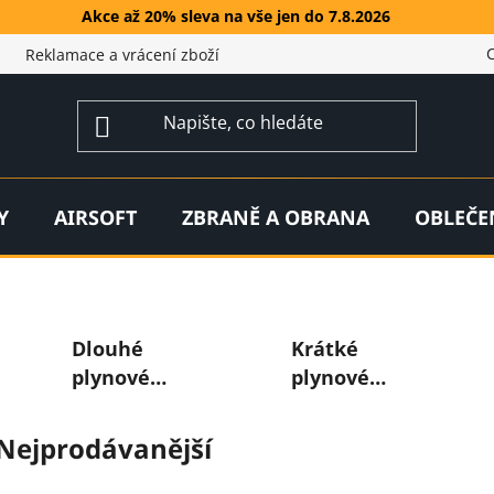
Akce až 20% sleva na vše jen do 7.8.2026
Reklamace a vrácení zboží
Y
AIRSOFT
ZBRANĚ A OBRANA
OBLEČE
Dlouhé
Krátké
plynové
plynové
zbraně
zbraně
Nejprodávanější