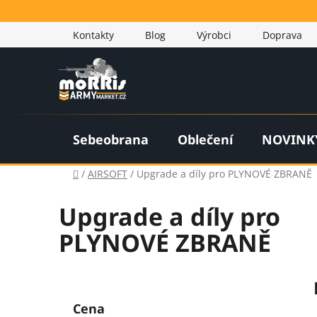
Přejít
na
Kontakty
Blog
Výrobci
Doprava
obsah
Sebeobrana
Oblečení
NOVINK
Domů
/
AIRSOFT
/
Upgrade a díly pro PLYNOVÉ ZBRANĚ
Upgrade a díly pro
PLYNOVÉ ZBRANĚ
P
o
Cena