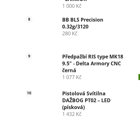
1 000 Kč
BB BLS Precision
0.32g/3120
280 Kč
Předpažbí RIS type MK18
9.5" - Delta Armory CNC
černá
1 077 Kč
Pistolová Svítilna
DAŽBOG PT02 – LED
(písková)
1 432 Kč