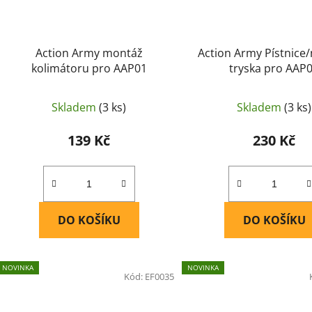
Action Army montáž
Action Army Pístnice/
kolimátoru pro AAP01
tryska pro AAP
Skladem
(3 ks)
Skladem
(3 ks)
139 Kč
230 Kč
DO KOŠÍKU
DO KOŠÍKU
NOVINKA
NOVINKA
Kód:
EF0035