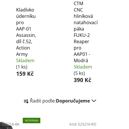
CTM
Kladívko
CNC
úderníku
hliníková
pro
natahovací
AAP-01
páka
Assassin,
FUKU-2
díl č.52,
Reaper
Action
pro
Army
AAP01 -
Skladem
Modrá
(1 ks)
Skladem
159 Kč
(5 ks)
390 Kč
Ř
Řadit podle:
Doporučujeme
a
z
e
NOVINKA
:
E25216-BK
n
Kód:
E25216-RD