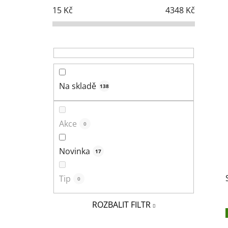
s
15
Kč
4348
Kč
t
r
a
n
n
í
Na skladě
138
p
a
n
Akce
0
e
l
Novinka
17
Tip
0
ROZBALIT FILTR