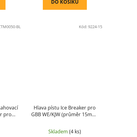
DO KOŠÍKU
CTM0050-BL
Kód:
9224-15
Hlava pístu Ice Breaker pro
r pro
GBB WE/KJW (průměr 15mm)
á
M1911(new)/HI-
CAPA/M&P9/XDM/P226/M9 -
Skladem
(4 ks)
Poseidon