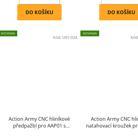
DO KOŠÍKU
DO KOŠÍKU
NOVINKA
NOVINKA
Kód:
U01-024
Kód
Action Army CNC hliníkové
Action Army CNC hli
předpažbí pro AAP01 s
natahovací kroužek p
prodloužením
- ČERNÝ