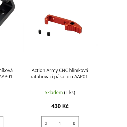
í
p
r
o
d
u
k
t
ů
níková
Action Army CNC hliníková
AAP01 -
natahovací páka pro AAP01 -
ČERVENÁ
Skladem
(1 ks)
430 Kč