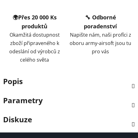
🌍Přes 20 000 Ks
🔧 Odborné
produktů
poradenství
Okamžitá dostupnost
Napište nám, naši profíci z
zboží připraveného k
oboru army-airsoft jsou tu
odeslání od výrobců z
pro vás
celého světa
Popis
Parametry
Diskuze
Z