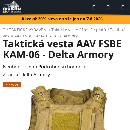
Přejít
Hledat
NÁKUP
na
KOŠÍK
obsah
Akce až 20% sleva na vše jen do 7.8.2026
Domů
/
TAKTICKÉ VYBAVENÍ
/
Taktické vesty
/
Nosiče plátů
/
Taktická
vesta AAV FSBE KAM-06 - Delta Armory
Taktická vesta AAV FSBE
KAM-06 - Delta Armory
Průměrné
Neohodnoceno
Podrobnosti hodnocení
hodnocení
Značka:
Delta Armory
produktu
VÝPRODEJ
je
0,0
z
5
hvězdiček.