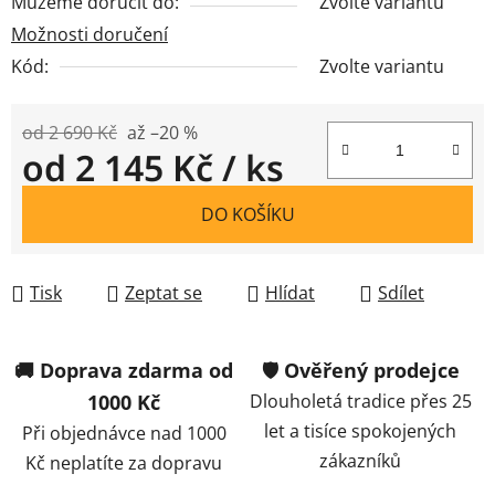
Můžeme doručit do:
Zvolte variantu
Možnosti doručení
Kód:
Zvolte variantu
od 2 690 Kč
až –20 %
od
2 145 Kč
/ ks
Měrná cena:
DO KOŠÍKU
Tisk
Zeptat se
Hlídat
Sdílet
🚚 Doprava zdarma od
🛡️ Ověřený prodejce
1000 Kč
Dlouholetá tradice přes 25
let a tisíce spokojených
Při objednávce nad 1000
zákazníků
Kč neplatíte za dopravu