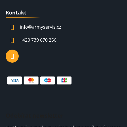
Z
á
Kontakt
p
a
info
@
armyservis.cz
t
í
+420 739 670 256
Odebírat newsletter