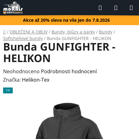
Přejít
Hledat
NÁKUP
na
KOŠÍK
obsah
Akce až 20% sleva na vše jen do 7.8.2026
Domů
/
OBLEČENÍ A OBUV
/
Bundy, blůzy a parky
/
Bundy
/
Softshellové bundy
/
Bunda GUNFIGHTER - HELIKON
Bunda GUNFIGHTER -
HELIKON
Průměrné
Neohodnoceno
Podrobnosti hodnocení
hodnocení
Značka:
Helikon-Tex
produktu
TIP
je
0,0
z
5
hvězdiček.