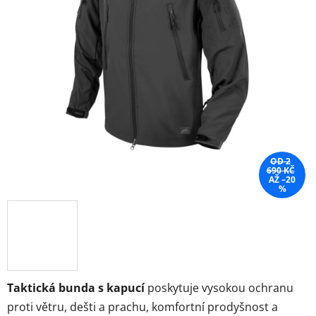
OD 2
690 KČ
AŽ –20
%
Taktická bunda s kapucí
poskytuje vysokou ochranu
proti větru, dešti a prachu, komfortní prodyšnost a