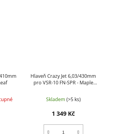
3/410mm
Hlaveň Crazy Jet 6,03/430mm
Leaf
pro VSR-10 FN-SPR - Maple
Leaf
tupné
Skladem
(>5 ks)
1 349 Kč