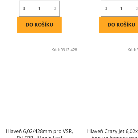
DO KOŠÍKU
DO KOŠÍKU
Kód:
9913-428
Kód:
Hlaveň 6,02/428mm pro VSR,
Hlaveň Crazy Jet 6,0
FN-SPR - Maple Leaf
+ hop-up komora pro