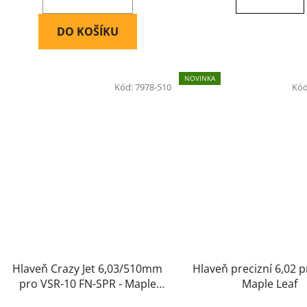
DO KOŠÍKU
NOVINKA
Kód:
7978-510
Kó
Hlaveň Crazy Jet 6,03/510mm
Hlaveň precizní 6,02 p
pro VSR-10 FN-SPR - Maple
Maple Leaf
Leaf