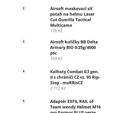
Airsoft maskovací síť
potah na helmu Laser
Cut Guerilla Tactical
Multicamo
176 Kč
Airsoft kuličky BB Delta
Armory BIO 0.25g/4000
psc
169 Kč
Kalhoty Combat G3 gen.
II s chrániči CZ vz. 95 Rip-
Stop - moRRisCZ
2 712 Kč
Adaptér EXFIL RAIL of
Team wendy Helmet M16
pro Earmor PLUS verze