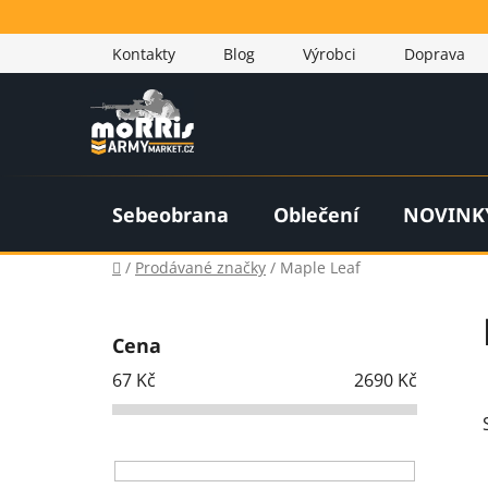
Přejít
na
Kontakty
Blog
Výrobci
Doprava
obsah
Sebeobrana
Oblečení
NOVINK
Domů
/
Prodávané značky
/
Maple Leaf
P
o
Cena
s
67
Kč
2690
Kč
t
r
a
n