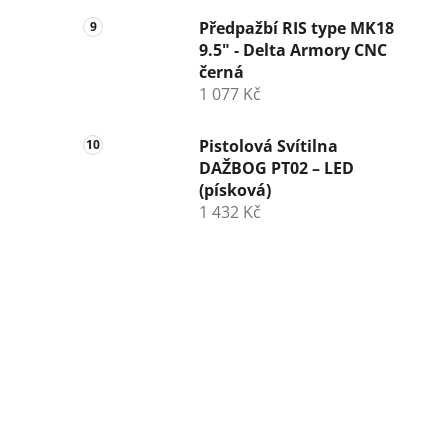
Předpažbí RIS type MK18
9.5" - Delta Armory CNC
černá
1 077 Kč
Pistolová Svítilna
DAŽBOG PT02 – LED
(písková)
1 432 Kč