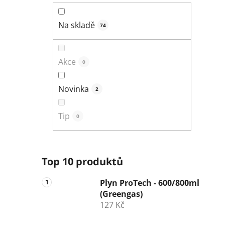
n
í
Na skladě
74
p
a
n
Akce
0
e
l
Novinka
2
Tip
0
Top 10 produktů
Plyn ProTech - 600/800ml
(Greengas)
127 Kč