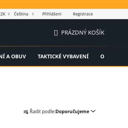
CZK
Čeština
Přihlášení
Registrace
PRÁZDNÝ KOŠÍK
NÁKUPNÍ
KOŠÍK
NÍ A OBUV
TAKTICKÉ VYBAVENÍ
OUTDOOR
Ř
Řadit podle:
Doporučujeme
a
z