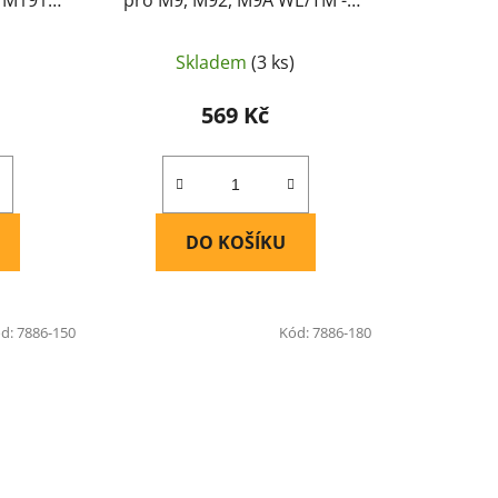
ple Leaf
Maple Leaf
Skladem
(3 ks)
569 Kč
DO KOŠÍKU
d:
7886-150
Kód:
7886-180