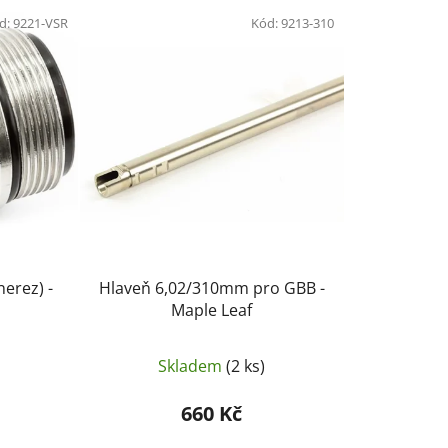
e
d:
9221-VSR
n
Kód:
9213-310
í
p
r
o
d
u
k
t
ů
nerez) -
Hlaveň 6,02/310mm pro GBB -
Maple Leaf
Skladem
(2 ks)
660 Kč