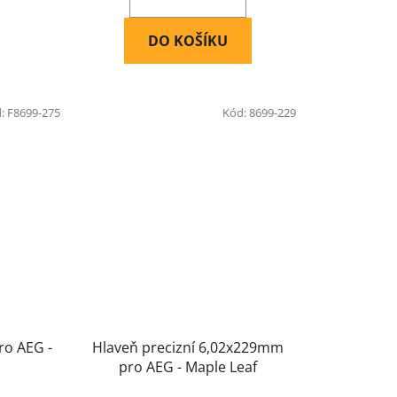
DO KOŠÍKU
d:
F8699-275
Kód:
8699-229
ro AEG -
Hlaveň precizní 6,02x229mm
pro AEG - Maple Leaf