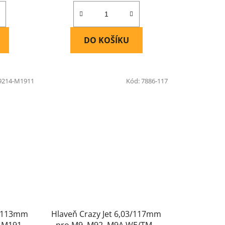
DO KOŠÍKU
9214-M1911
Kód:
7886-117
2x113mm
Hlaveň Crazy Jet 6,03/117mm
 M1911,
pro M9, M92, M9A WE/TM -