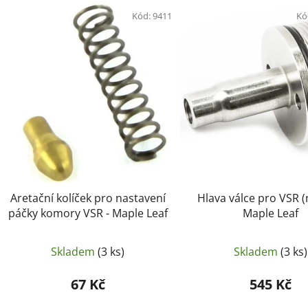
V
ý
Kód:
9411
Kó
p
i
s
p
r
o
d
u
k
t
Aretační kolíček pro nastavení
Hlava válce pro VSR (
ů
páčky komory VSR - Maple Leaf
Maple Leaf
Skladem
(3 ks)
Skladem
(3 ks)
67 Kč
545 Kč