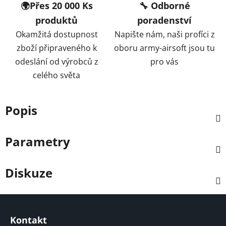
🌍Přes 20 000 Ks
🔧 Odborné
produktů
poradenství
Okamžitá dostupnost
Napište nám, naši profíci z
zboží připraveného k
oboru army-airsoft jsou tu
odeslání od výrobců z
pro vás
celého světa
Popis
Parametry
Diskuze
Z
á
Kontakt