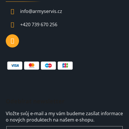
p
a
info
@
armyservis.cz
t
í
+420 739 670 256
Odebírat newsletter
Vložte svůj e-mail a my vám budeme zasílat informace
o nových produktech na našem e-shopu.