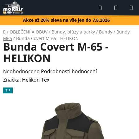
Přejít
Hledat
NÁKUP
na
KOŠÍK
obsah
Akce až 20% sleva na vše jen do 7.8.2026
Domů
/
OBLEČENÍ A OBUV
/
Bundy, blůzy a parky
/
Bundy
/
Bundy
M65
/
Bunda Covert M-65 - HELIKON
Bunda Covert M-65 -
HELIKON
Průměrné
Neohodnoceno
Podrobnosti hodnocení
hodnocení
Značka:
Helikon-Tex
produktu
TIP
je
0,0
z
5
hvězdiček.