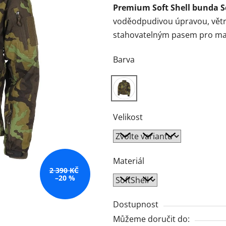
Premium Soft Shell bunda S
je
voděodpudivou úpravou, větr
0,0
stahovatelným pasem pro max
z
5
Barva
hvězdiček.
Velikost
Materiál
2 390 KČ
–20 %
Dostupnost
Můžeme doručit do: