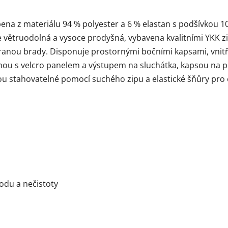
bena z materiálu 94 % polyester a 6 % elastan s podšívkou 
e větruodolná a vysoce prodyšná, vybavena kvalitními YKK z
anou brady. Disponuje prostornými bočními kapsami, vnitř
ou s velcro panelem a výstupem na sluchátka, kapsou na př
sou stahovatelné pomocí suchého zipu a elastické šňůry pro
odu a nečistoty