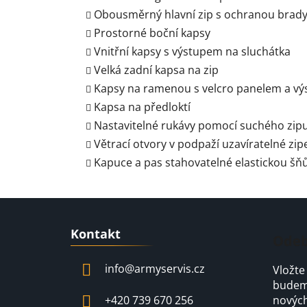
Obousměrný hlavní zip s ochranou brad
Prostorné boční kapsy
Vnitřní kapsy s výstupem na sluchátka
Velká zadní kapsa na zip
Kapsy na ramenou s velcro panelem a vý
Kapsa na předloktí
Nastavitelné rukávy pomocí suchého zip
Větrací otvory v podpaží uzavíratelné zi
Kapuce a pas stahovatelné elastickou šň
Z
Kontakt
á
Odeb
p
info
@
armyservis.cz
Vložte
a
budeme
t
+420 739 670 256
nových