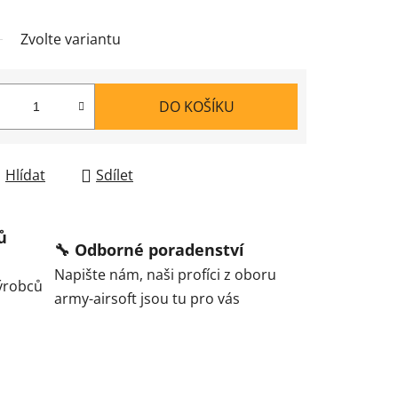
Zvolte variantu
DO KOŠÍKU
Hlídat
Sdílet
ů
🔧 Odborné poradenství
Napište nám, naši profíci z oboru
ýrobců
army-airsoft jsou tu pro vás