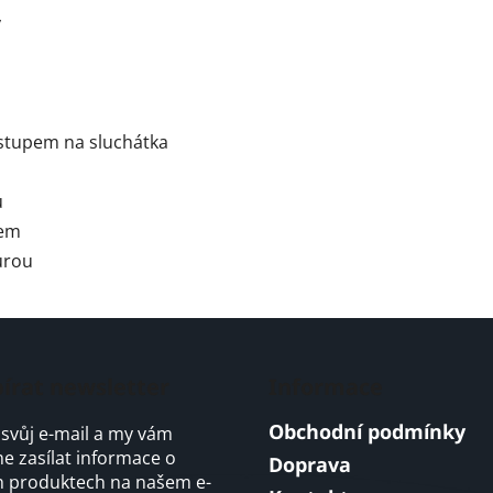
y
stupem na sluchátka
u
pem
ůrou
írat newsletter
Informace
Obchodní podmínky
 svůj e-mail a my vám
 zasílat informace o
Doprava
 produktech na našem e-