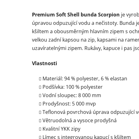
Premium Soft Shell bunda Scorpion
je vyro
úpravou odpuzující vodu a nečistoty. Bunda j
kšiltem a obousměrným hlavním zipem s ochr
velkou zadní kapsou na zip, kapsami na ramen
uzavíratelnými zipem. Rukávy, kapuce i pas j
Vlastnosti
Materiál: 94 % polyester, 6 % elastan
Podšívka: 100 % polyester
Vodní sloupec: 8 000 mm
Prodyšnost: 5 000 mvp
Teflonová povrchová úprava odpuzující v
Větruodolná a vysoce prodyšná
Kvalitní YKK zipy
Límec s integrovanou kapucí s kšiltem