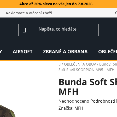
Akce až 20% sleva na vše jen do 7.8.2026
Reklamace a vrácení zboží
Y
AIRSOFT
ZBRANĚ A OBRANA
OBLEČE
Domů
/
OBLEČENÍ A OBUV
/
Bundy, bl
Soft Shell SCORPION M95 - MFH
Bunda Soft S
MFH
Průměrné
Neohodnoceno
Podrobnosti
hodnocení
Značka:
MFH
produktu