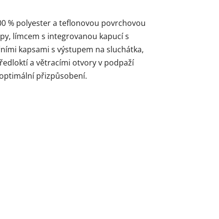
100 % polyester a teflonovou povrchovou
ipy, límcem s integrovanou kapucí s
ními kapsami s výstupem na sluchátka,
edloktí a větracími otvory v podpaží
 optimální přizpůsobení.