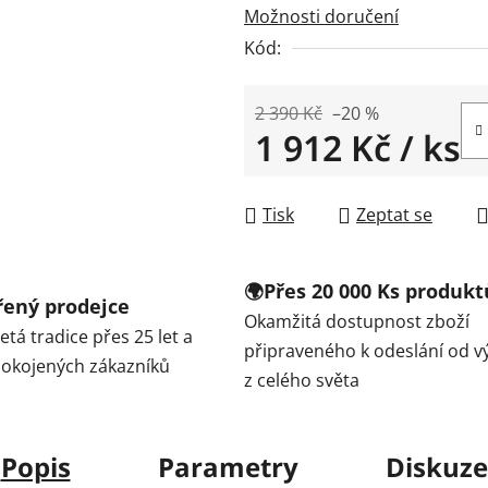
Možnosti doručení
Kód:
2 390 Kč
–20 %
1 912 Kč
/ ks
Měrná cena:
Tisk
Zeptat se
🌍Přes 20 000 Ks produkt
ěřený prodejce
Okamžitá dostupnost zboží
tá tradice přes 25 let a
připraveného k odeslání od v
spokojených zákazníků
z celého světa
Popis
Parametry
Diskuze