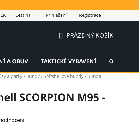
CZK
Čeština
Přihlášení
Registrace
PRÁZDNÝ KOŠÍK
NÁKUPNÍ
KOŠÍK
NÍ A OBUV
TAKTICKÉ VYBAVENÍ
OUTDOOR
ůzy a parky
/
Bundy
/
Softshellové bundy
/
Bunda
hell SCORPION M95 -
 hodnocení