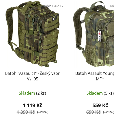
V
ý
Kód:
1762-CZ
Kó
p
i
s
p
r
o
d
u
k
t
Batoh "Assault I" - český vzor
Batoh Assault Young
ů
Vz. 95
MFH
Skladem
(2 ks)
Skladem
(5 ks)
1 119 Kč
559 Kč
1 399 Kč
699 Kč
(–20 %)
(–20 %