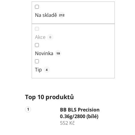
n
í
Na skladě
212
p
a
n
Akce
0
e
l
Novinka
19
Tip
4
Top 10 produktů
BB BLS Precision
0.36g/2800 (bílé)
552 Kč