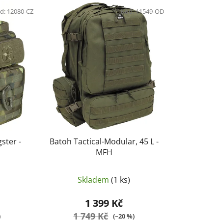
e
d:
12080-CZ
n
Kód:
11549-OD
í
p
r
o
d
u
k
t
ů
ster -
Batoh Tactical-Modular, 45 L -
MFH
Skladem
(1 ks)
1 399 Kč
1 749 Kč
)
(–20 %)