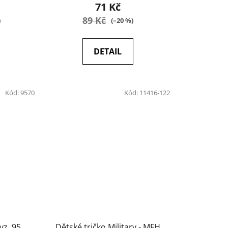
71 Kč
89 Kč
)
(–20 %)
DETAIL
Kód:
9570
Kód:
11416-122
vz. 95
Dětské tričko Military - MFH