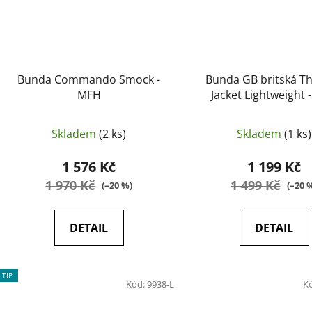
Bunda Commando Smock -
Bunda GB britská T
MFH
Jacket Lightweight 
Skladem
(2 ks)
Skladem
(1 ks)
1 576 Kč
1 199 Kč
1 970 Kč
1 499 Kč
(–20 %)
(–20 
DETAIL
DETAIL
TIP
Kód:
9938-L
K