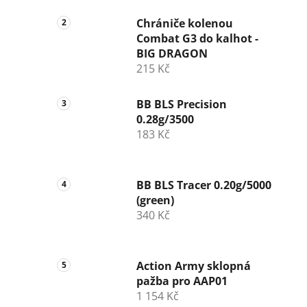
Chrániče kolenou
Combat G3 do kalhot -
BIG DRAGON
215 Kč
BB BLS Precision
0.28g/3500
183 Kč
BB BLS Tracer 0.20g/5000
(green)
340 Kč
Action Army sklopná
pažba pro AAP01
1 154 Kč