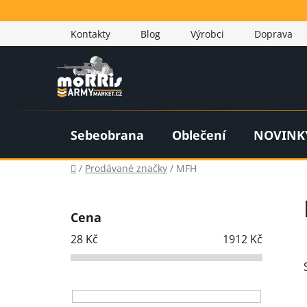
Přejít
na
Kontakty
Blog
Výrobci
Doprava
obsah
Sebeobrana
Oblečení
NOVINK
Domů
/
Prodávané značky
/
MFH
P
o
Cena
s
28
Kč
1912
Kč
t
r
a
n