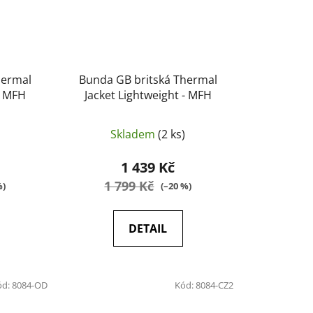
hermal
Bunda GB britská Thermal
- MFH
Jacket Lightweight - MFH
Skladem
(2 ks)
1 439 Kč
1 799 Kč
%)
(–20 %)
DETAIL
ód:
8084-OD
Kód:
8084-CZ2