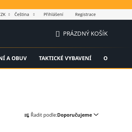
CZK
Čeština
Přihlášení
Registrace
PRÁZDNÝ KOŠÍK
NÁKUPNÍ
KOŠÍK
NÍ A OBUV
TAKTICKÉ VYBAVENÍ
OUTDOOR
Ř
Řadit podle:
Doporučujeme
a
z