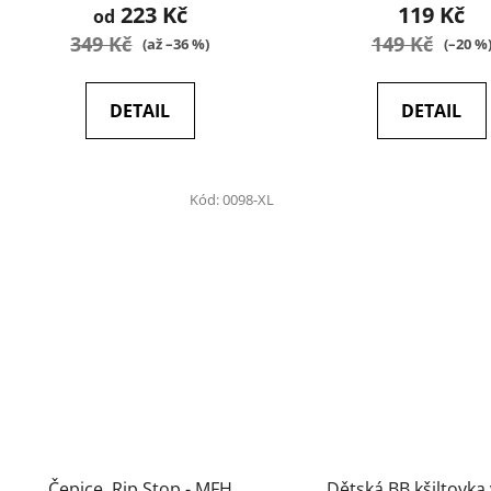
223 Kč
119 Kč
od
349 Kč
149 Kč
(až –36 %)
(–20 %
DETAIL
DETAIL
Kód:
0098-XL
Čepice, Rip Stop - MFH
Dětská BB kšiltovka 