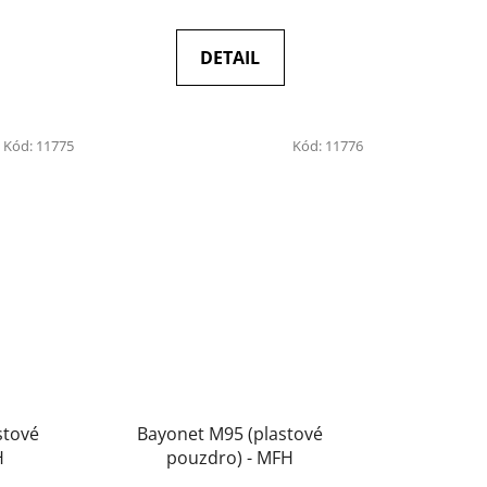
DETAIL
Kód:
11775
Kód:
11776
stové
Bayonet M95 (plastové
H
pouzdro) - MFH