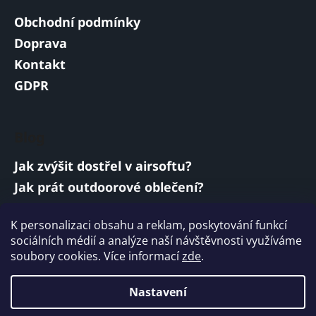
Obchodní podmínky
Doprava
Kontakt
GDPR
Blog
Jak zvýšit dostřel v airsoftu?
Jak prát outdoorové oblečení?
Jakou baterii vybrat do airsoftové zbraně?
K personalizaci obsahu a reklam, poskytování funkcí
Vojenská a armádní sluchátka: co musí
sociálních médií a analýze naší návštěvnosti využíváme
splňovat?
soubory cookies. Více informací
zde
.
ARCHIV
Nastavení