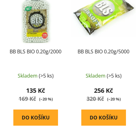
i
p
s
r
p
o
r
d
o
u
d
k
u
BB BLS BIO 0.20g/2000
BB BLS BIO 0.20g/5000
t
k
ů
t
ů
Skladem
(>5 ks)
Skladem
(>5 ks)
135 Kč
256 Kč
169 Kč
320 Kč
(–20 %)
(–20 %)
DO KOŠÍKU
DO KOŠÍKU