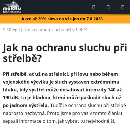
Přejít
Hledat
NÁKUP
na
KOŠÍK
obsah
Akce až 20% sleva na vše jen do 7.8.2026
Domů
/
Blog
/
Jak na ochranu sluchu při střelbě?
Jak na ochranu sluchu při
střelbě?
Při střelbě, ať už na střelnici, při lovu nebo během
vojenského výcviku je sluch vystaven extrémnímu
hluku, kdy výstřel může dosahovat intenzity 140 až
190 dB. To je hladina, která může poškodit sluch už
po jednom výstřelu.
Tudíž je ochrana sluchu při střelbě
naprosto nezbytná. Proto jsme pro vás v tomto článku
sepsali informace o tom, jak vybrat tu nejvhodnější.