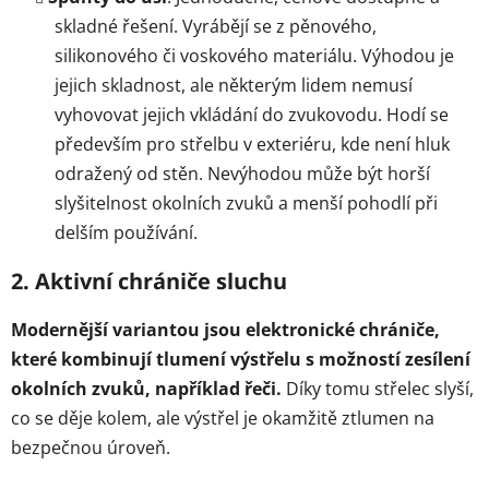
skladné řešení. Vyrábějí se z pěnového,
silikonového či voskového materiálu. Výhodou je
jejich skladnost, ale některým lidem nemusí
vyhovovat jejich vkládání do zvukovodu. Hodí se
především pro střelbu v exteriéru, kde není hluk
odražený od stěn. Nevýhodou může být horší
slyšitelnost okolních zvuků a menší pohodlí při
delším používání.
2. Aktivní chrániče sluchu
Modernější variantou jsou elektronické chrániče,
které kombinují tlumení výstřelu s možností zesílení
okolních zvuků, například řeči.
Díky tomu střelec slyší,
co se děje kolem, ale výstřel je okamžitě ztlumen na
bezpečnou úroveň.