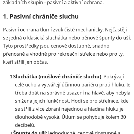
základních skupin - pasivní a aktivní ochrana.
1. Pasivní chrániče sluchu
Pasivní ochrana tlumí zvuk čistě mechanicky. Nejčastěji
se jedná o klasická sluchátka nebo pěnové špunty do uší.
Tyto prostředky jsou cenově dostupné, snadno
přenosné a vhodné pro rekreační střelce nebo pro ty,
kteří střílí jen občas.
Sluchátka (mušlové chrániče sluchu)
: Pokrývají
celé ucho a vytvářejí účinnou bariéru proti hluku. Je
třeba dbát na správné usazení na hlavě, aby nebyla
snížena jejich funkčnost. Hodí se pro střelnice, kde
se střílí z více zbraní najednou a hladina hluku je
dlouhodobě vysoká. Útlum se pohybuje kolem 30
decibelů.
Špunty do uší
: Jednoduché, cenově dostupné a