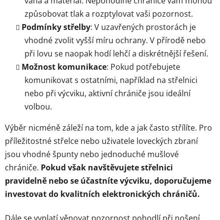
váha a materiál. Nepohodlné chrániče vám mohou
způsobovat tlak a rozptylovat vaši pozornost.
Podmínky střelby
: V uzavřených prostorách je
vhodné zvolit vyšší míru ochrany. V přírodě nebo
při lovu se naopak hodí lehčí a diskrétnější řešení.
Možnost komunikace
: Pokud potřebujete
komunikovat s ostatními, například na střelnici
nebo při výcviku, aktivní chrániče jsou ideální
volbou.
Výběr nicméně záleží na tom, kde a jak často střílíte. Pro
příležitostné střelce nebo uživatele loveckých zbraní
jsou vhodné špunty nebo jednoduché mušlové
chrániče.
Pokud však navštěvujete střelnici
pravidelně nebo se účastníte výcviku, doporučujeme
investovat do kvalitních elektronických chráničů.
Dále se vyplatí věnovat pozornost pohodlí při nošení,