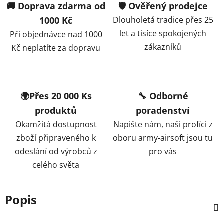
🚚 Doprava zdarma od
🛡️ Ověřený prodejce
1000 Kč
Dlouholetá tradice přes 25
let a tisíce spokojených
Při objednávce nad 1000
zákazníků
Kč neplatíte za dopravu
🌍Přes 20 000 Ks
🔧 Odborné
produktů
poradenství
Okamžitá dostupnost
Napište nám, naši profíci z
zboží připraveného k
oboru army-airsoft jsou tu
odeslání od výrobců z
pro vás
celého světa
Popis