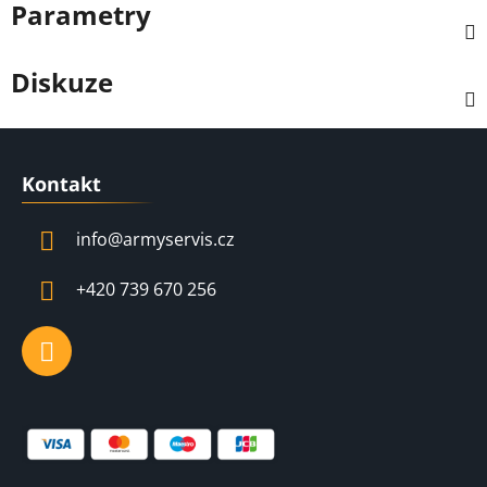
Parametry
Diskuze
Z
á
Kontakt
p
a
info
@
armyservis.cz
t
í
+420 739 670 256