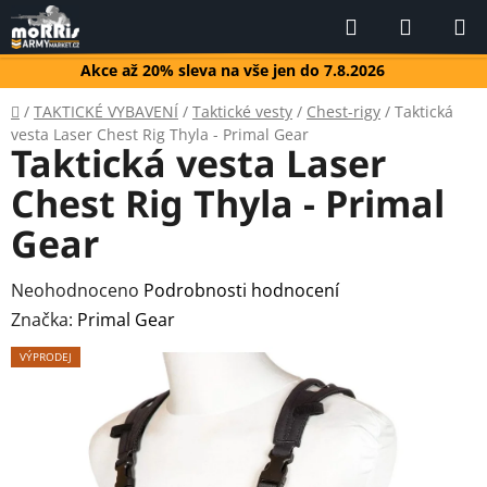
Přejít
Hledat
NÁKUP
na
KOŠÍK
obsah
Akce až 20% sleva na vše jen do 7.8.2026
Domů
/
TAKTICKÉ VYBAVENÍ
/
Taktické vesty
/
Chest-rigy
/
Taktická
vesta Laser Chest Rig Thyla - Primal Gear
Taktická vesta Laser
Chest Rig Thyla - Primal
Gear
Průměrné
Neohodnoceno
Podrobnosti hodnocení
hodnocení
Značka:
Primal Gear
produktu
VÝPRODEJ
je
0,0
z
5