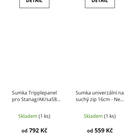
DETAIL
DETAIL
Sumka Tripplepanel
Sumka univerzální na
pro Stanag/AK/sa58
suchý zip 16cm - New
kombinace
River
cordura/laminát - New
Skladem
(1 ks)
Skladem
(1 ks)
River
792 Kč
559 Kč
od
od