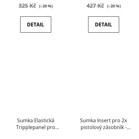
325 Kč
427 Kč
(–20 %)
(–20 %)
DETAIL
DETAIL
Sumka Elastická
Sumka Insert pro 2x
Tripplepanel pro
pistolový zásobník -
AR/AK/sa58 - New River
New River