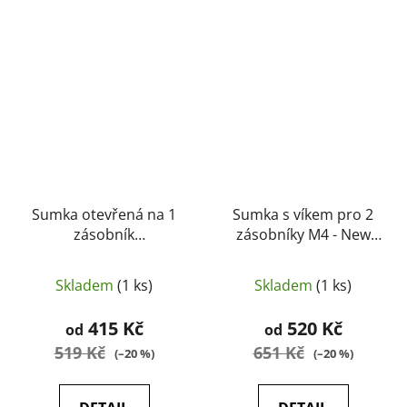
Sumka otevřená na 1
Sumka s víkem pro 2
zásobník
zásobníky M4 - New
M4/AK47/AK74/vz.58
River
Laser cut - New River
Skladem
(1 ks)
Skladem
(1 ks)
415 Kč
520 Kč
od
od
519 Kč
651 Kč
(–20 %)
(–20 %)