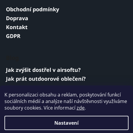
Obchodní podmínky
Doprava
Kontakt
GDPR
Blog
Jak zvýšit dostřel v airsoftu?
Jak prát outdoorové oblečení?
Jakou baterii vybrat do airsoftové zbraně?
K personalizaci obsahu a reklam, poskytování funkcí
Vojenská a armádní sluchátka: co musí
sociálních médií a analýze naší návštěvnosti využíváme
splňovat?
soubory cookies. Více informací
zde
.
ARCHIV
Nastavení