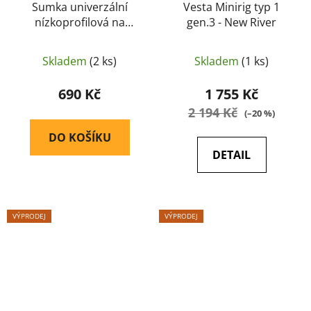
Sumka univerzální
Vesta Minirig typ 1
nízkoprofilová na
gen.3 - New River
suchý zip 16cm ( black)
- New River
Skladem
(2 ks)
Skladem
(1 ks)
690 Kč
1 755 Kč
2 194 Kč
(–20 %)
DO KOŠÍKU
DETAIL
VÝPRODEJ
VÝPRODEJ