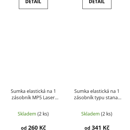
DETAIL
DETAIL
Sumka elastická na 1
Sumka elastická na 1
zásobník MP5 Laser
zásobník typu stanar
cut - New River
Laser cut - New River
Skladem
(2 ks)
Skladem
(2 ks)
260 Kč
341 Kč
od
od