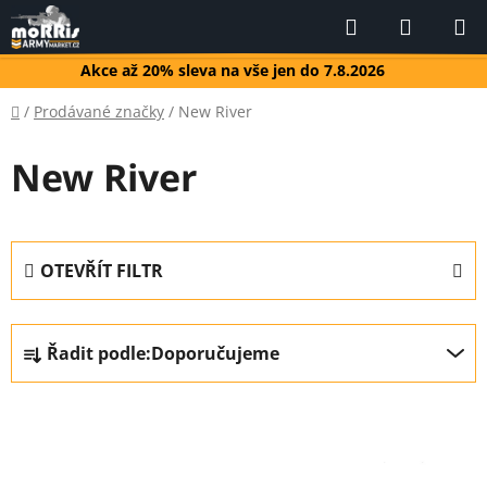
Přejít
Hledat
NÁKUP
na
KOŠÍK
obsah
Akce až 20% sleva na vše jen do 7.8.2026
Domů
/
Prodávané značky
/
New River
New River
OTEVŘÍT FILTR
Ř
Řadit podle:
Doporučujeme
a
z
V
e
ý
n
p
í