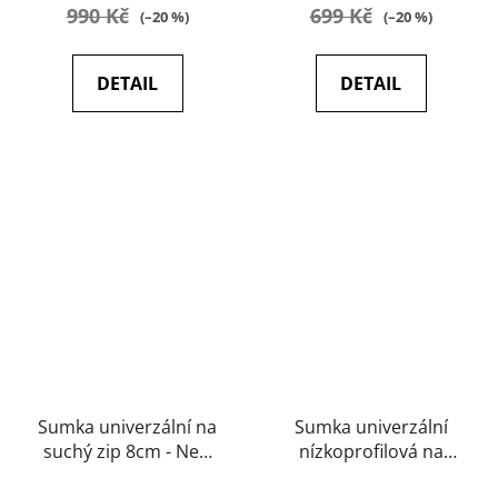
990 Kč
699 Kč
(–20 %)
(–20 %)
DETAIL
DETAIL
Sumka univerzální na
Sumka univerzální
suchý zip 8cm - New
nízkoprofilová na
River
suchý zip 12cm ( black)