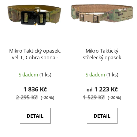
i
p
s
r
p
o
r
d
o
u
d
k
u
Mikro Taktický opasek,
Mikro Taktický
t
vel. L, Cobra spona -
střelecký opasek
k
ů
New River
Multicam, plastová
t
spona - New River
ů
Skladem
(1 ks)
Skladem
(1 ks)
1 836 Kč
1 223 Kč
od
2 295 Kč
1 529 Kč
(–20 %)
(–20 %)
DETAIL
DETAIL