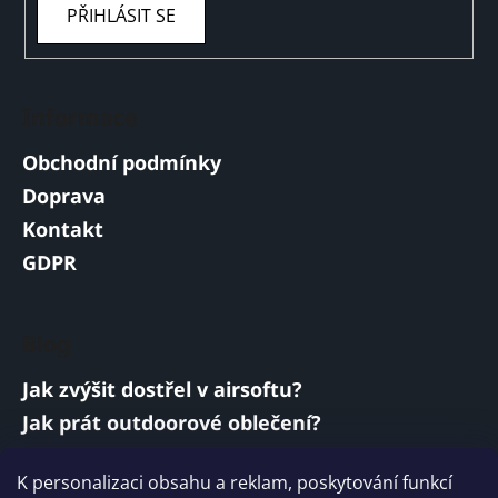
PŘIHLÁSIT SE
Informace
Obchodní podmínky
Doprava
Kontakt
GDPR
Blog
Jak zvýšit dostřel v airsoftu?
Jak prát outdoorové oblečení?
Jakou baterii vybrat do airsoftové zbraně?
K personalizaci obsahu a reklam, poskytování funkcí
Vojenská a armádní sluchátka: co musí