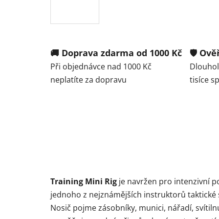
🚚 Doprava zdarma od 1000 Kč
🛡️ Ov
Při objednávce nad 1000 Kč
Dlouhole
neplatíte za dopravu
tisíce 
Training Mini Rig
je navržen pro intenzivní po
jednoho z nejznámějších instruktorů taktické s
Nosič pojme zásobníky, munici, nářadí, svítiln