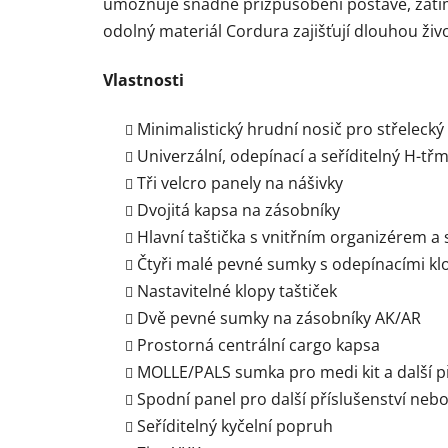
umožňuje snadné přizpůsobení postavě, zatím
odolný materiál Cordura zajišťují dlouhou živ
Vlastnosti
Minimalistický hrudní nosič pro střelecký 
Univerzální, odepínací a seříditelný H-tř
Tři velcro panely na nášivky
Dvojitá kapsa na zásobníky
Hlavní taštička s vnitřním organizérem a
Čtyři malé pevné sumky s odepínacími k
Nastavitelné klopy taštiček
Dvě pevné sumky na zásobníky AK/AR
Prostorná centrální cargo kapsa
MOLLE/PALS sumka pro medi kit a další př
Spodní panel pro další příslušenství nebo
Seříditelný kyčelní popruh