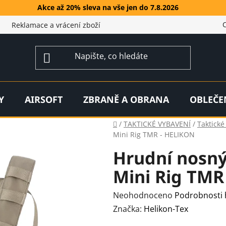
Akce až 20% sleva na vše jen do 7.8.2026
Reklamace a vrácení zboží
Y
AIRSOFT
ZBRANĚ A OBRANA
OBLEČE
Domů
/
TAKTICKÉ VYBAVENÍ
/
Taktické
Mini Rig TMR - HELIKON
Hrudní nosný
Mini Rig TMR
Průměrné
Neohodnoceno
Podrobnosti
hodnocení
Značka:
Helikon-Tex
produktu