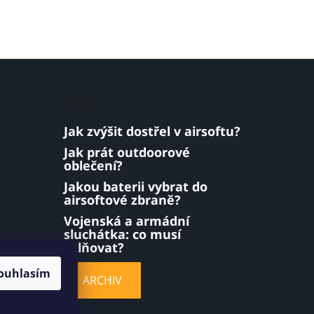
Blog
Jak zvýšit dostřel v airsoftu?
Jak prát outdoorové
oblečení?
Jakou baterii vybrat do
airsoftové zbraně?
Vojenská a armádní
sluchátka: co musí
splňovat?
ouhlasím
ARCHIV