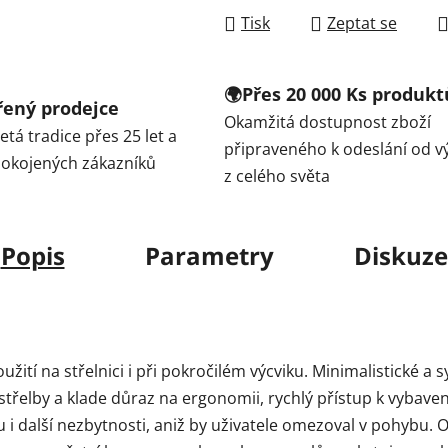
Tisk
Zeptat se
🌍Přes 20 000 Ks produkt
ěřený prodejce
Okamžitá dostupnost zboží
tá tradice přes 25 let a
připraveného k odeslání od v
spokojených zákazníků
z celého světa
Popis
Parametry
Diskuze
užití na střelnici i při pokročilém výcviku. Minimalistické a
třelby a klade důraz na ergonomii, rychlý přístup k vybavení
u i další nezbytnosti, aniž by uživatele omezoval v pohybu.