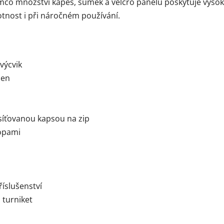
co množství kapes, sumek a velcro panelů poskytuje vysokou
otnost i při náročném používání.
výcvik
men
 síťovanou kapsou na zip
lopami
íslušenství
 turniket