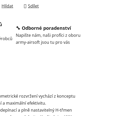
Hlídat
Sdílet
ů
🔧 Odborné poradenství
Napište nám, naši profíci z oboru
ýrobců
army-airsoft jsou tu pro vás
 symetrické rozvržení vychází z konceptu
 a maximální efektivitu.
 Odepínací a plně nastavitelný H-třmen