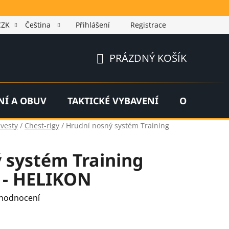
CZK
Čeština
Přihlášení
Registrace
PRÁZDNÝ KOŠÍK
NÁKUPNÍ
KOŠÍK
NÍ A OBUV
TAKTICKÉ VYBAVENÍ
OUTDOOR
 vesty
/
Chest-rigy
/
Hrudní nosný systém Training
 systém Training
 - HELIKON
 hodnocení