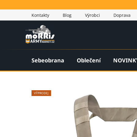
Přejít
na
Kontakty
Blog
Výrobci
Doprava
obsah
Sebeobrana
Oblečení
NOVINK
VÝPRODEJ