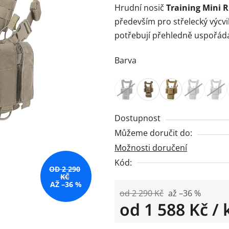
Hrudní nosič
Training Mini R
je
především pro střelecký výcvik
0,0
potřebují přehledně uspořád
z
5
Barva
hvězdiček.
Dostupnost
Můžeme doručit do:
Možnosti doručení
Kód:
OD 2 290
KČ
AŽ –36 %
od 2 290 Kč
až –36 %
od
1 588 Kč
/ 
Měrná cena: