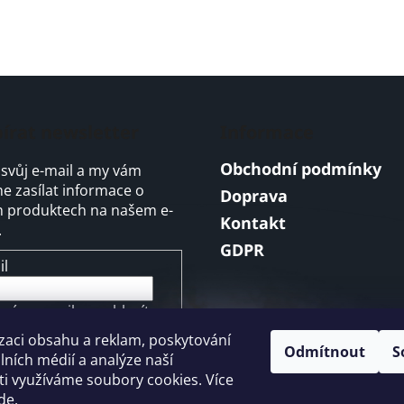
írat newsletter
Informace
Obchodní podmínky
 svůj e-mail a my vám
 zasílat informace o
Doprava
 produktech na našem e-
Kontakt
.
GDPR
il
ením e-mailu souhlasíte s
mínkami ochrany
zaci obsahu a reklam, poskytování
ních údajů
Odmítnout
S
álních médií a analýze naší
i využíváme soubory cookies. Více
ŘIHLÁSIT SE
de
.