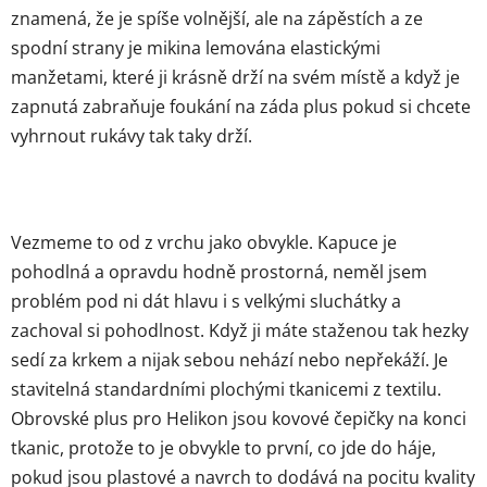
znamená, že je spíše volnější, ale na zápěstích a ze
spodní strany je mikina lemována elastickými
manžetami, které ji krásně drží na svém místě a když je
zapnutá zabraňuje foukání na záda plus pokud si chcete
vyhrnout rukávy tak taky drží.
Vezmeme to od z vrchu jako obvykle. Kapuce je
pohodlná a opravdu hodně prostorná, neměl jsem
problém pod ni dát hlavu i s velkými sluchátky a
zachoval si pohodlnost. Když ji máte staženou tak hezky
sedí za krkem a nijak sebou nehází nebo nepřekáží. Je
stavitelná standardními plochými tkanicemi z textilu.
Obrovské plus pro Helikon jsou kovové čepičky na konci
tkanic, protože to je obvykle to první, co jde do háje,
pokud jsou plastové a navrch to dodává na pocitu kvality