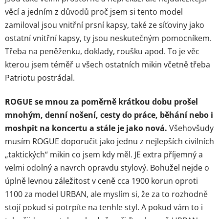
věcí a jedním z důvodů proč jsem si tento model
zamiloval jsou vnitřní prsní kapsy, také ze síťoviny jako
ostatní vnitřní kapsy, ty jsou neskutečným pomocníkem.
Třeba na peněženku, doklady, roušku apod. To je věc
kterou jsem téměř u všech ostatních mikin včetně třeba
Patriotu postrádal.
ROGUE se mnou za poměrně krátkou dobu prošel
mnohým, denní nošení, cesty do práce, běhání nebo i
moshpit na koncertu a stále je jako nová.
Všehovšudy
musím ROGUE doporučit jako jednu z nejlepších civilních
„taktických“ mikin co jsem kdy měl. JE extra příjemný a
velmi odolný a navrch opravdu stylový. Bohužel nejde o
úplně levnou záležitost v ceně cca 1900 korun oproti
1100 za model URBAN, ale myslím si, že za to rozhodně
stojí pokud si potrpíte na tenhle styl. A pokud vám to i