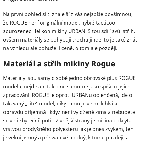
Na první pohled si ti znalejší z vás nejspíše povšimnou,
že ROGUE není originální model, nýbrž tacticool
sourozenec Helikon mikiny URBAN. S tou sdílí svůj střih,
ovšem materiály se pohybují trochu jinde, to je také znát
na vzhledu ale bohužel i ceně, o tom ale později.
Materiál a střih mikiny Rogue
Materiály jsou samy o sobě jedno obrovské plus ROGUE
modelu, nejde ani tak o ně samotné jako spíše o jejich
zpracování. ROGUE je oproti URBANu odlehčená, jde o
takzvaný „Lite“ model, díky tomu je velmi lehká a
opravdu příjemná i když není vyloženě zima a nebudete
se v ní zbytečně potit. Z vnější strany je mikina pokryta
vrstvou prodyšného polyesteru jak je dnes zvykem, ten
je velmi jemný a překvapivě odolný, k tomu později, a