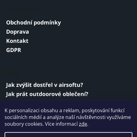
Informace
Obchodní podmínky
Doprava
Kontakt
GDPR
Blog
Jak zvýšit dostřel v airsoftu?
Jak prát outdoorové oblečení?
Jakou baterii vybrat do airsoftové zbraně?
K personalizaci obsahu a reklam, poskytování funkcí
Vojenská a armádní sluchátka: co musí
sociálních médií a analýze naší návštěvnosti využíváme
splňovat?
soubory cookies. Více informací
zde
.
ARCHIV