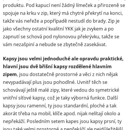
produktu. Pod kapucí není žádný límeček a přirozeně se
spojuje na krku v zip, který má chytré překrytí na konci,
takže vás neřeže a popřípadě nestudí do brady. Zip je
jako všechny ostatní kvalitní YKK jak je zvykem a po
zapnutí se schová pod nylonovou překrývku, takže se
vám nezašpiní a nebude se zbytečně zasekávat.
Kapsy jsou velmi jednoduché ale opravdu praktické,
hlavní jsou dvě břišní kapsy rozdělené hlavním
zipem
, jsou dostatečně prostorné a věci z nich nějak
nevypadávají plus jsou pohodlné. Uvnitř těch se
schovávají ještě malé zipy, které vedou do symetrické
vnitřní síťové kapsy, což je taky výborná funkce. Další
kapsy jsou ramenní, ty jsou standardní, ploché a tak
akorát třeba na mobil, klíče apod. nijak nelítají okolo a
nepřekáží. Posledním setem kapes jsou kapsy prsní, ty
jsou také velmi prostorné a nepřekáží ale nejdůležitější