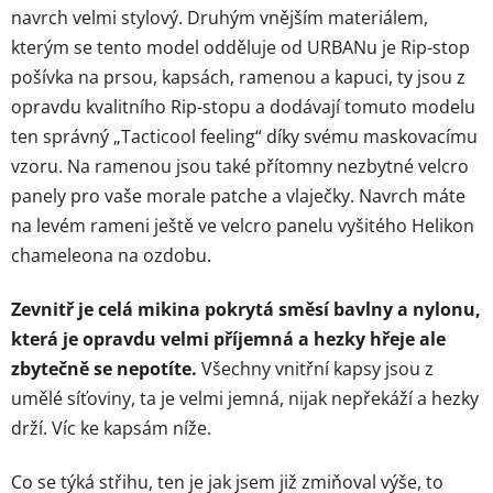
navrch velmi stylový. Druhým vnějším materiálem,
kterým se tento model odděluje od URBANu je Rip-stop
pošívka na prsou, kapsách, ramenou a kapuci, ty jsou z
opravdu kvalitního Rip-stopu a dodávají tomuto modelu
ten správný „Tacticool feeling“ díky svému maskovacímu
vzoru. Na ramenou jsou také přítomny nezbytné velcro
panely pro vaše morale patche a vlaječky. Navrch máte
na levém rameni ještě ve velcro panelu vyšitého Helikon
chameleona na ozdobu.
Zevnitř je celá mikina pokrytá směsí bavlny a nylonu,
která je opravdu velmi příjemná a hezky hřeje ale
zbytečně se nepotíte.
Všechny vnitřní kapsy jsou z
umělé síťoviny, ta je velmi jemná, nijak nepřekáží a hezky
drží. Víc ke kapsám níže.
Co se týká střihu, ten je jak jsem již zmiňoval výše, to