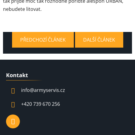
tak přijde moc tak rozhodně pořiďte alespoň URBAN,
nebudete litovat.
PŘEDCHOZÍ ČLÁNEK
DALŠÍ ČLÁNEK
Z
á
Kontakt
p
a
info
@
armyservis.cz
t
í
+420 739 670 256