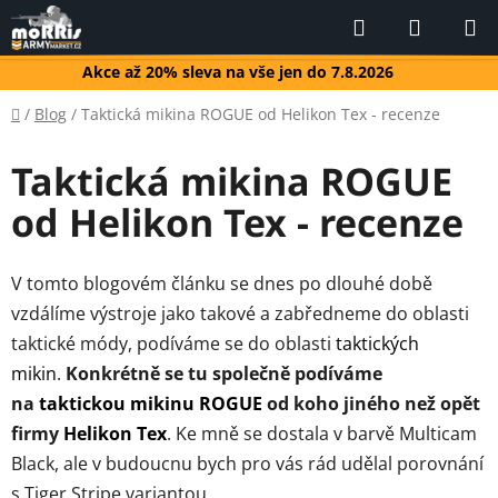
Přejít
Hledat
NÁKUP
na
KOŠÍK
obsah
Akce až 20% sleva na vše jen do 7.8.2026
Domů
/
Blog
/
Taktická mikina ROGUE od Helikon Tex - recenze
Taktická mikina ROGUE
od Helikon Tex - recenze
V tomto blogovém článku se dnes po dlouhé době
vzdálíme výstroje jako takové a zabředneme do oblasti
taktické módy, podíváme se do oblasti
taktických
mikin
.
Konkrétně se tu společně podíváme
na
taktickou mikinu ROGUE
od koho jiného než opět
firmy
Helikon Tex
. Ke mně se dostala v barvě Multicam
Black, ale v budoucnu bych pro vás rád udělal porovnání
s Tiger Stripe variantou.