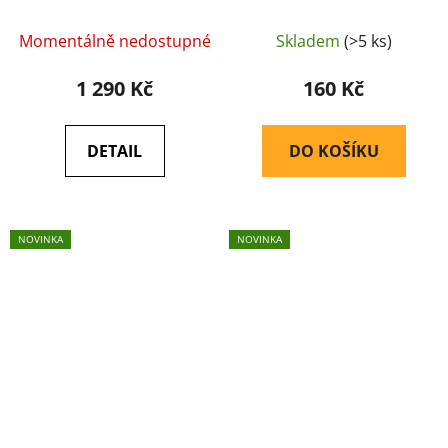
spojkou černá 103cm -
Balystik
Balystik
Momentálně nedostupné
Skladem
(>5 ks)
1 290 Kč
160 Kč
DETAIL
DO KOŠÍKU
NOVINKA
NOVINKA