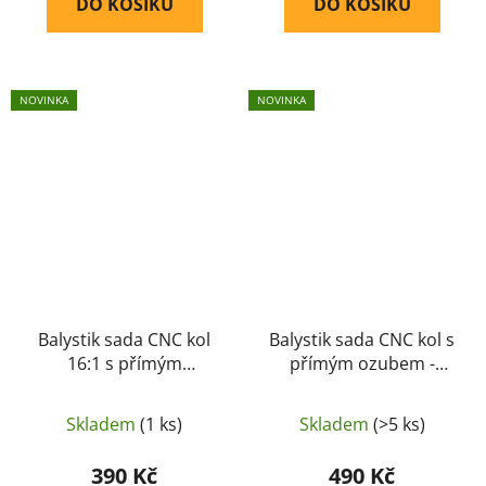
DO KOŠÍKU
DO KOŠÍKU
NOVINKA
NOVINKA
Balystik sada CNC kol
Balystik sada CNC kol s
16:1 s přímým
přímým ozubem -
ozubem, rychlé
standartní (18:1)
Skladem
(1 ks)
Skladem
(>5 ks)
390 Kč
490 Kč