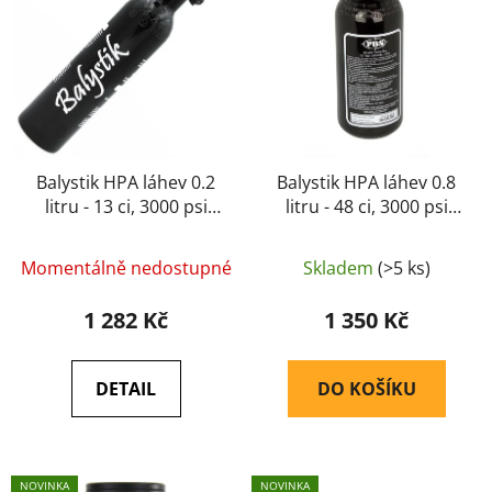
i
p
s
r
p
o
r
d
o
u
d
k
u
Balystik HPA láhev 0.2
Balystik HPA láhev 0.8
t
litru - 13 ci, 3000 psi
litru - 48 ci, 3000 psi
k
ů
aluminium 200 bar
aluminium
t
ů
Momentálně nedostupné
Skladem
(>5 ks)
1 282 Kč
1 350 Kč
DETAIL
DO KOŠÍKU
NOVINKA
NOVINKA