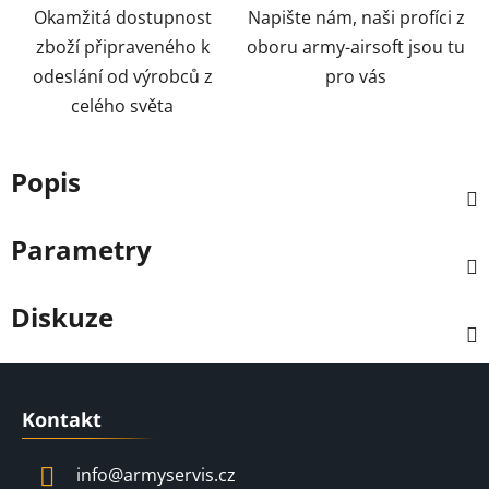
Okamžitá dostupnost
Napište nám, naši profíci z
zboží připraveného k
oboru army-airsoft jsou tu
odeslání od výrobců z
pro vás
celého světa
Popis
Parametry
Diskuze
Z
á
Kontakt
p
a
info
@
armyservis.cz