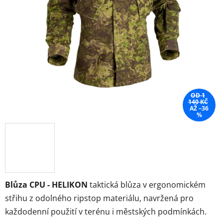
OD 1
140 KČ
AŽ –36
%
Blůza CPU - HELIKON
taktická blůza v ergonomickém
střihu z odolného ripstop materiálu, navržená pro
každodenní použití v terénu i městských podmínkách.