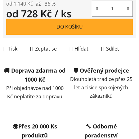
od 1 140 Kč
až –36 %
od
728 Kč
/ ks
Měrná cena:
DO KOŠÍKU
Tisk
Zeptat se
Hlídat
Sdílet
🚚 Doprava zdarma od
🛡️ Ověřený prodejce
1000 Kč
Dlouholetá tradice přes 25
let a tisíce spokojených
Při objednávce nad 1000
zákazníků
Kč neplatíte za dopravu
🌍Přes 20 000 Ks
🔧 Odborné
produktů
poradenství