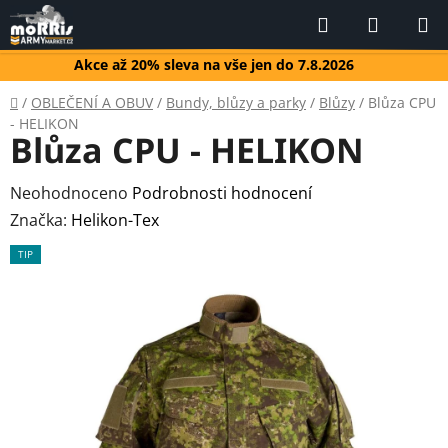
Přejít
Hledat
NÁKUP
na
KOŠÍK
obsah
Akce až 20% sleva na vše jen do 7.8.2026
Domů
/
OBLEČENÍ A OBUV
/
Bundy, blůzy a parky
/
Blůzy
/
Blůza CPU
- HELIKON
Blůza CPU - HELIKON
Průměrné
Neohodnoceno
Podrobnosti hodnocení
hodnocení
Značka:
Helikon-Tex
produktu
TIP
je
0,0
z
5
hvězdiček.