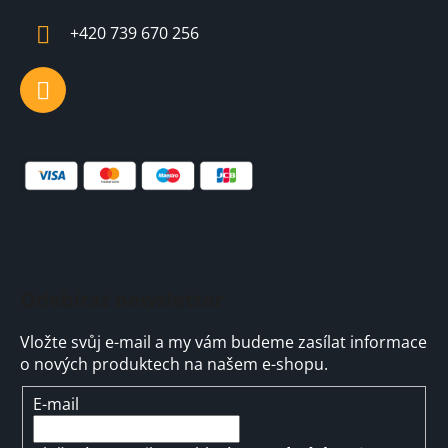
t
í
+420 739 670 256
Odebírat newsletter
Vložte svůj e-mail a my vám budeme zasílat informace
o nových produktech na našem e-shopu.
E-mail