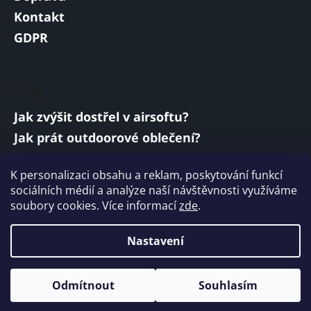
Kontakt
GDPR
Blog
Jak zvýšit dostřel v airsoftu?
Jak prát outdoorové oblečení?
Jakou baterii vybrat do airsoftové zbraně?
K personalizaci obsahu a reklam, poskytování funkcí
Vojenská a armádní sluchátka: co musí
sociálních médií a analýze naší návštěvnosti využíváme
splňovat?
soubory cookies. Více informací
zde
.
ARCHIV
Nastavení
Vytvořil Shoptet
Odmítnout
Souhlasím
Copyright 2026
ARMYMARKET
. Všechna práva
vyhrazena.
Upravit nastavení cookies