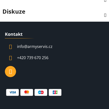
Diskuze
Z
á
Kontakt
p
a
info
@
armyservis.cz
t
í
+420 739 670 256