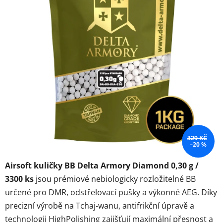
hvězdiček.
329 KČ
–20 %
Airsoft kuličky BB Delta Armory Diamond 0,30 g /
3300 ks
jsou prémiové nebiologicky rozložitelné BB
určené pro DMR, odstřelovací pušky a výkonné AEG. Díky
precizní výrobě na Tchaj-wanu, antifrikční úpravě a
technologii HighPolishing zajišťují maximální přesnost a