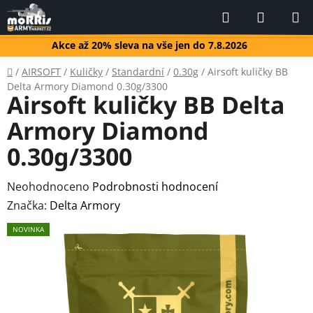
Přejít
Hledat
NÁKUP
na
KOŠÍK
obsah
Akce až 20% sleva na vše jen do 7.8.2026
Domů
/
AIRSOFT
/
Kuličky
/
Standardní
/
0.30g
/
Airsoft kuličky BB
Delta Armory Diamond 0.30g/3300
Airsoft kuličky BB Delta
Armory Diamond
0.30g/3300
Průměrné
Neohodnoceno
Podrobnosti hodnocení
hodnocení
Značka:
Delta Armory
produktu
NOVINKA
je
0,0
z
5