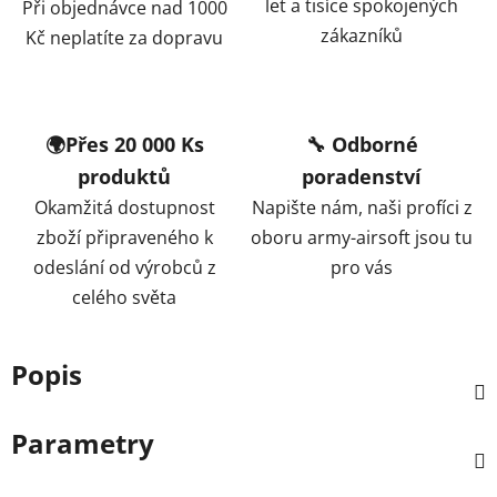
let a tisíce spokojených
Při objednávce nad 1000
zákazníků
Kč neplatíte za dopravu
🌍Přes 20 000 Ks
🔧 Odborné
produktů
poradenství
Okamžitá dostupnost
Napište nám, naši profíci z
zboží připraveného k
oboru army-airsoft jsou tu
odeslání od výrobců z
pro vás
celého světa
Popis
Parametry