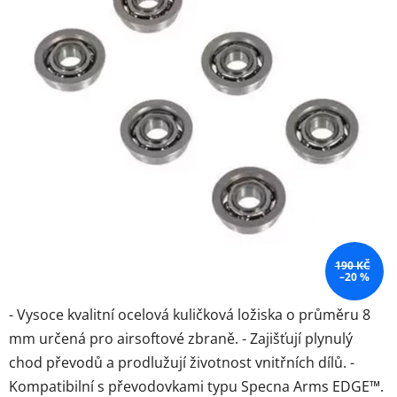
5
hvězdiček.
190 KČ
–20 %
- Vysoce kvalitní ocelová kuličková ložiska o průměru 8
mm určená pro airsoftové zbraně. - Zajišťují plynulý
chod převodů a prodlužují životnost vnitřních dílů. -
Kompatibilní s převodovkami typu Specna Arms EDGE™.