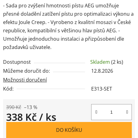
- Sada pro zvýšení hmotnosti pístu AEG umožňuje
přesné doladění zatížení pístu pro optimalizaci výkonu a
efektu Joule Creep. - Vyrobeno z kvalitní mosazi v České
republice, kompatibilní s většinou hlav pístů AEG. -
Umožňuje jednoduchou instalaci a přizpůsobení dle
požadavků uživatele.
Dostupnost
Skladem
(2 ks)
Můžeme doručit do:
12.8.2026
Možnosti doručení
Kód:
E313-SET
390 Kč
–13 %
338 Kč
/ ks
Měrná cena:
DO KOŠÍKU