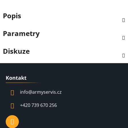
Popis
Parametry
Diskuze
Z
á
Kontakt
p
a
info
@
armyservis.cz
t
í
+420 739 670 256