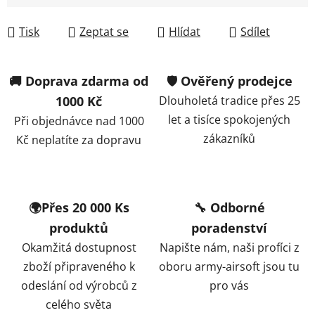
Tisk
Zeptat se
Hlídat
Sdílet
🚚 Doprava zdarma od
🛡️ Ověřený prodejce
1000 Kč
Dlouholetá tradice přes 25
let a tisíce spokojených
Při objednávce nad 1000
zákazníků
Kč neplatíte za dopravu
🌍Přes 20 000 Ks
🔧 Odborné
produktů
poradenství
Okamžitá dostupnost
Napište nám, naši profíci z
zboží připraveného k
oboru army-airsoft jsou tu
odeslání od výrobců z
pro vás
celého světa