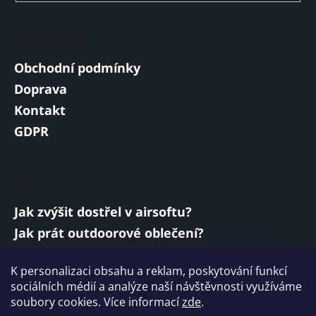
Informace
Obchodní podmínky
Doprava
Kontakt
GDPR
Blog
Jak zvýšit dostřel v airsoftu?
Jak prát outdoorové oblečení?
Jakou baterii vybrat do airsoftové zbraně?
K personalizaci obsahu a reklam, poskytování funkcí
Vojenská a armádní sluchátka: co musí
sociálních médií a analýze naší návštěvnosti využíváme
splňovat?
soubory cookies. Více informací
zde
.