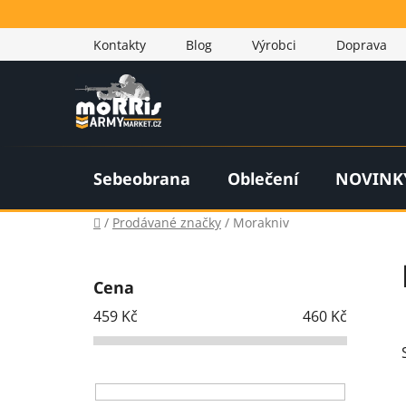
Přejít
na
Kontakty
Blog
Výrobci
Doprava
obsah
Sebeobrana
Oblečení
NOVINK
Domů
/
Prodávané značky
/
Morakniv
P
o
Cena
s
459
Kč
460
Kč
t
r
a
n