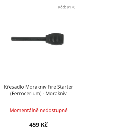
V
ý
Kód:
9176
p
i
s
p
r
o
d
u
k
t
Křesadlo Morakniv Fire Starter
ů
(Ferrocerium) - Morakniv
Momentálně nedostupné
459 Kč