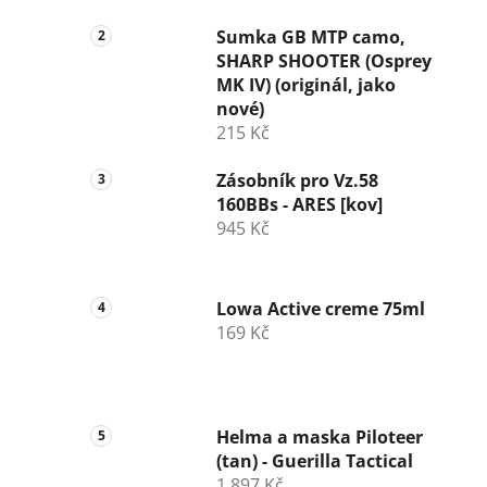
Sumka GB MTP camo,
SHARP SHOOTER (Osprey
MK IV) (originál, jako
nové)
215 Kč
Zásobník pro Vz.58
160BBs - ARES [kov]
945 Kč
Lowa Active creme 75ml
169 Kč
Helma a maska Piloteer
(tan) - Guerilla Tactical
1 897 Kč