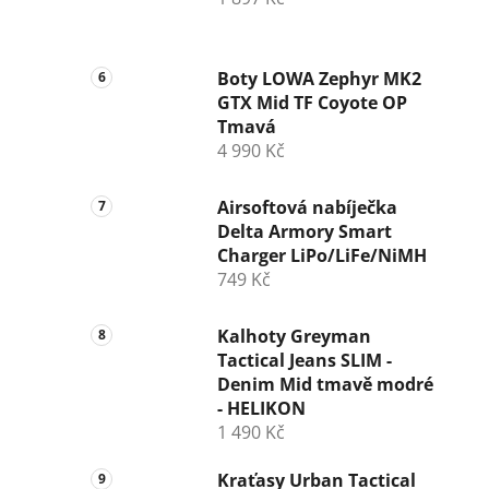
Boty LOWA Zephyr MK2
GTX Mid TF Coyote OP
Tmavá
4 990 Kč
Airsoftová nabíječka
Delta Armory Smart
Charger LiPo/LiFe/NiMH
749 Kč
Kalhoty Greyman
Tactical Jeans SLIM -
Denim Mid tmavě modré
- HELIKON
1 490 Kč
Kraťasy Urban Tactical