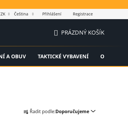
CZK
Čeština
Přihlášení
Registrace
PRÁZDNÝ KOŠÍK
NÁKUPNÍ
KOŠÍK
NÍ A OBUV
TAKTICKÉ VYBAVENÍ
OUTDOOR
Ř
Řadit podle:
Doporučujeme
a
z