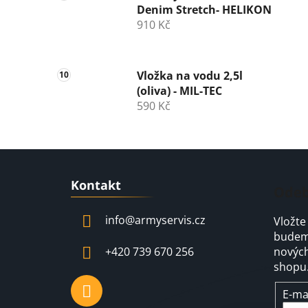
Denim Stretch- HELIKON
910 Kč
Vložka na vodu 2,5l
(oliva) - MIL-TEC
590 Kč
Z
Kontakt
á
Odeb
p
info
@
armyservis.cz
Vložte
a
budeme
t
+420 739 670 256
nových
í
shopu
E-ma