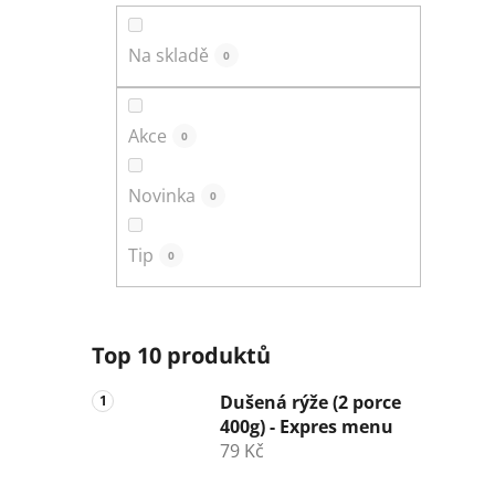
n
í
Na skladě
0
p
a
n
Akce
0
e
l
Novinka
0
Tip
0
Top 10 produktů
Dušená rýže (2 porce
400g) - Expres menu
79 Kč