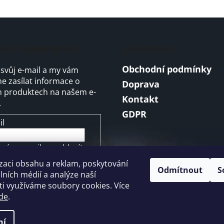
O
v
l
á
írat newsletter
Informace
d
a
Obchodní podmínky
 svůj e-mail a my vám
c
 zasílat informace o
í
Doprava
 produktech na našem e-
p
Kontakt
.
r
GDPR
v
il
k
y
v
ením e-mailu souhlasíte s
ý
mínkami ochrany
zaci obsahu a reklam, poskytování
p
ních údajů
Odmítnout
S
álních médií a analýze naší
i
i využíváme soubory cookies. Více
s
ŘIHLÁSIT SE
de
.
u
ní