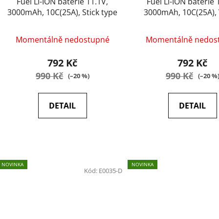
Fuel Li-ION baterie 11.1V,
Fuel Li-ION baterie 
3000mAh, 10C(25A), Stick type
3000mAh, 10C(25A), 
Momentálně nedostupné
Momentálně nedos
792 Kč
792 Kč
990 Kč
990 Kč
(–20 %)
(–20 %
DETAIL
DETAIL
NOVINKA
NOVINKA
Kód:
E0035-D