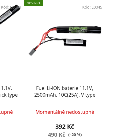
e
NOVINKA
Kód:
E0044
n
Kód:
E0045
í
p
r
o
d
u
k
t
ů
11.1V,
Fuel Li-ION baterie 11.1V,
ick type
2500mAh, 10C(25A), V type
tupné
Momentálně nedostupné
392 Kč
490 Kč
)
(–20 %)