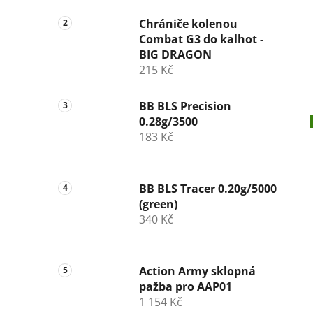
Chrániče kolenou
Combat G3 do kalhot -
BIG DRAGON
215 Kč
BB BLS Precision
0.28g/3500
183 Kč
BB BLS Tracer 0.20g/5000
(green)
340 Kč
Action Army sklopná
pažba pro AAP01
1 154 Kč