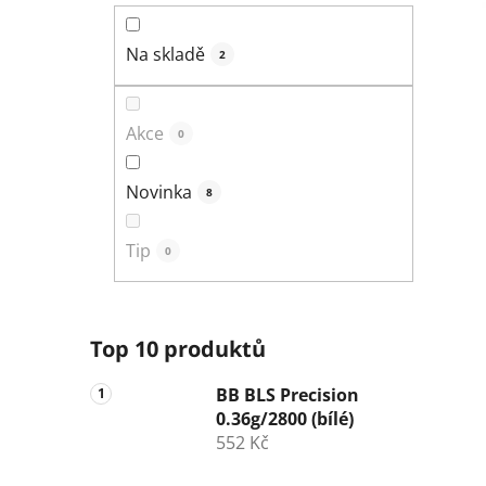
n
í
Na skladě
2
p
a
n
Akce
0
e
l
Novinka
8
Tip
0
Top 10 produktů
BB BLS Precision
0.36g/2800 (bílé)
552 Kč