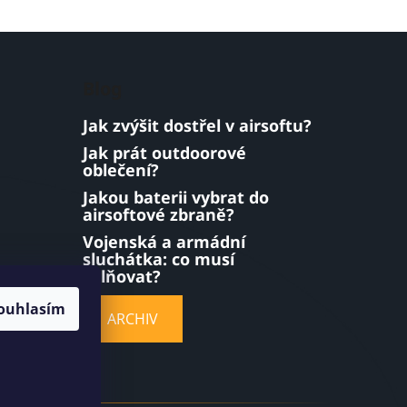
Blog
Jak zvýšit dostřel v airsoftu?
Jak prát outdoorové
oblečení?
Jakou baterii vybrat do
airsoftové zbraně?
Vojenská a armádní
sluchátka: co musí
splňovat?
ouhlasím
ARCHIV