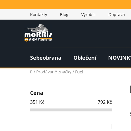
Přejít
na
Kontakty
Blog
Výrobci
Doprava
obsah
Sebeobrana
Oblečení
NOVINK
Domů
/
Prodávané značky
/
Fuel
P
o
Cena
s
351
Kč
792
Kč
t
r
a
n