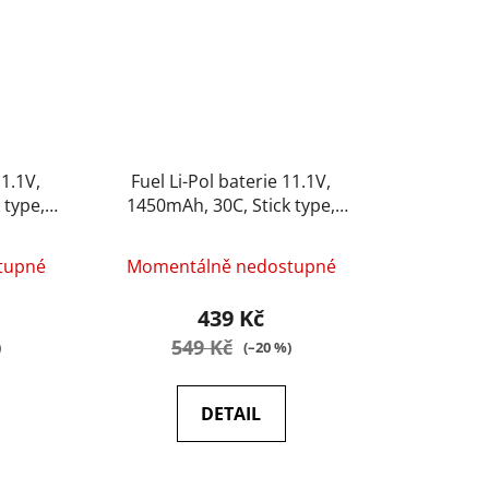
11.1V,
Fuel Li-Pol baterie 11.1V,
 type,
1450mAh, 30C, Stick type,
Dean
tupné
Momentálně nedostupné
439 Kč
549 Kč
)
(–20 %)
DETAIL