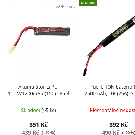
V
NOVINKA
ý
Kód:
11909
p
i
s
p
r
o
d
u
k
t
Akumulátor Li-Pol
Fuel Li-ION baterie 
ů
11.1V/1200mAh (15C) - Fuel
2500mAh, 10C(25A), St
Skladem
(>5 ks)
Momentálně nedos
351 Kč
392 Kč
439 Kč
490 Kč
(–20 %)
(–20 %