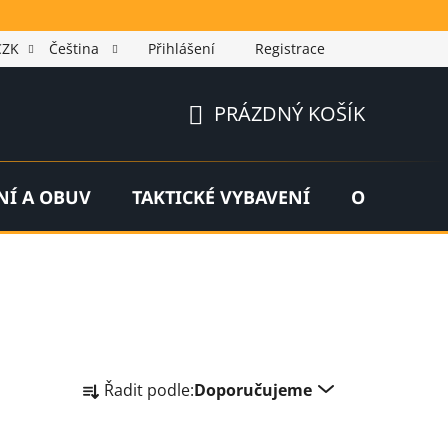
CZK
Čeština
Přihlášení
Registrace
PRÁZDNÝ KOŠÍK
NÁKUPNÍ
KOŠÍK
NÍ A OBUV
TAKTICKÉ VYBAVENÍ
OUTDOOR
Ř
Řadit podle:
Doporučujeme
a
z