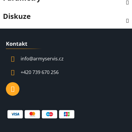
Diskuze
Z
á
Kontakt
p
a
info
@
armyservis.cz
t
í
+420 739 670 256