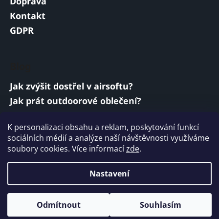
Doprava
Kontakt
GDPR
Blog
Jak zvýšit dostřel v airsoftu?
Jak prát outdoorové oblečení?
Jakou baterii vybrat do airsoftové zbraně?
K personalizaci obsahu a reklam, poskytování funkcí
Vojenská a armádní sluchátka: co musí
sociálních médií a analýze naší návštěvnosti využíváme
splňovat?
soubory cookies. Více informací
zde
.
ARCHIV
Nastavení
Vytvořil Shoptet
Odmítnout
Souhlasím
Copyright 2026
ARMYMARKET
. Všechna práva
vyhrazena.
Upravit nastavení cookies