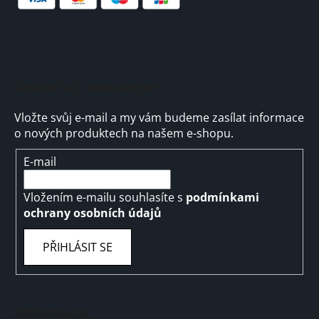
p
i
s
u
Odebírat newsletter
Vložte svůj e-mail a my vám budeme zasílat informace
o nových produktech na našem e-shopu.
E-mail
Vložením e-mailu souhlasíte s
podmínkami
ochrany osobních údajů
PŘIHLÁSIT SE
Informace