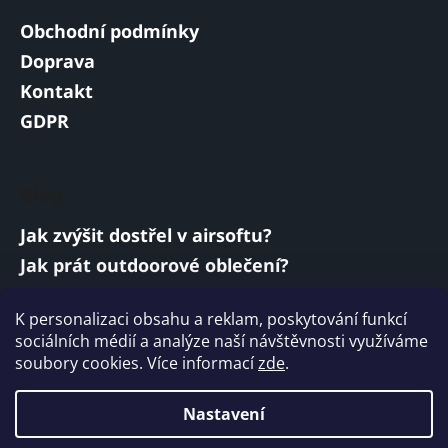
Obchodní podmínky
Doprava
Kontakt
GDPR
Blog
Jak zvýšit dostřel v airsoftu?
Jak prát outdoorové oblečení?
Jakou baterii vybrat do airsoftové zbraně?
K personalizaci obsahu a reklam, poskytování funkcí
Vojenská a armádní sluchátka: co musí
sociálních médií a analýze naší návštěvnosti využíváme
splňovat?
soubory cookies. Více informací
zde
.
ARCHIV
Nastavení