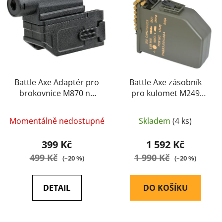
i
p
s
r
p
o
r
d
o
u
d
k
u
Battle Axe Adaptér pro
Battle Axe zásobník
t
brokovnice M870 na
pro kulomet M249
k
ů
zásobníky M4/AR15
velký 6000ran
t
elektrický
ů
Momentálně nedostupné
Skladem
(4 ks)
399 Kč
1 592 Kč
499 Kč
1 990 Kč
(–20 %)
(–20 %)
DETAIL
DO KOŠÍKU