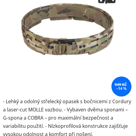
hvězdiček.
949 KČ
–14 %
- Lehký a odolný střelecký opasek s bočnicemi z Cordury
a laser-cut MOLLE vazbou. - Vybaven dvěma sponami –
G-spona a COBRA – pro maximální bezpečnost a
variabilitu použití. - Nízkoprofilová konstrukce zajišťuje
vysokou odolnost a komfort při nošení.