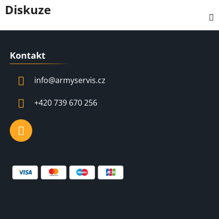
Diskuze
Z
á
Kontakt
p
a
info
@
armyservis.cz
t
í
+420 739 670 256