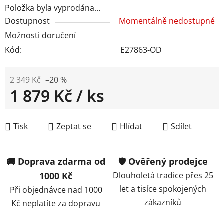
Položka byla vyprodána…
Dostupnost
Momentálně nedostupné
Možnosti doručení
Kód:
E27863-OD
2 349 Kč
–20 %
1 879 Kč
/ ks
Měrná cena:
Tisk
Zeptat se
Hlídat
Sdílet
🚚 Doprava zdarma od
🛡️ Ověřený prodejce
1000 Kč
Dlouholetá tradice přes 25
let a tisíce spokojených
Při objednávce nad 1000
zákazníků
Kč neplatíte za dopravu