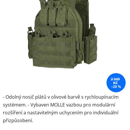
hvězdiček.
2 349
KČ
–20 %
- Odolný nosič plátů v olivové barvě s rychloupínacím
systémem. - Vybaven MOLLE vazbou pro modulární
rozšíření a nastavitelným uchycením pro individuální
přizpůsobení.