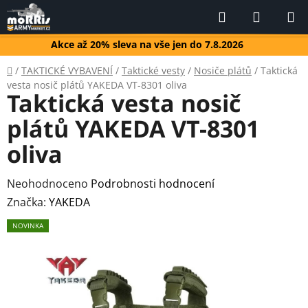
Přejít
Hledat
NÁKUP
na
KOŠÍK
obsah
Akce až 20% sleva na vše jen do 7.8.2026
Domů
/
TAKTICKÉ VYBAVENÍ
/
Taktické vesty
/
Nosiče plátů
/
Taktická
vesta nosič plátů YAKEDA VT-8301 oliva
Taktická vesta nosič
plátů YAKEDA VT-8301
oliva
Průměrné
Neohodnoceno
Podrobnosti hodnocení
hodnocení
Značka:
YAKEDA
produktu
NOVINKA
je
0,0
z
5