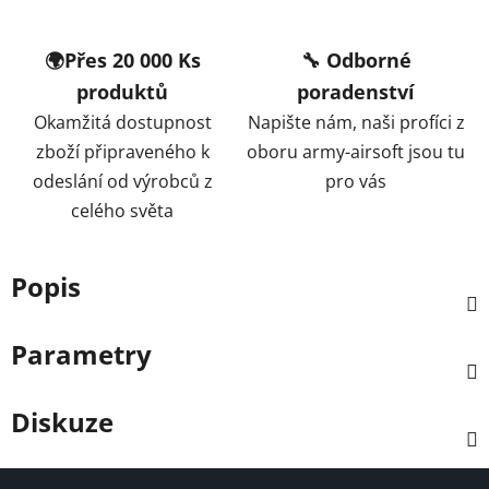
🌍Přes 20 000 Ks
🔧 Odborné
produktů
poradenství
Okamžitá dostupnost
Napište nám, naši profíci z
zboží připraveného k
oboru army-airsoft jsou tu
odeslání od výrobců z
pro vás
celého světa
Popis
Parametry
Diskuze
Z